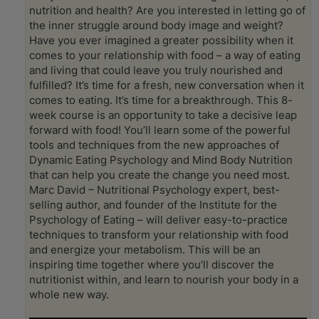
и
nutrition and health? Are you interested in letting go of
т
а
the inner struggle around body image and weight?
н
Have you ever imagined a greater possibility when it
н
о
comes to your relationship with food – a way of eating
е
and living that could leave you truly nourished and
с
о
fulfilled? It’s time for a fresh, new conversation when it
о
comes to eating. It’s time for a breakthrough. This 8-
б
щ
week course is an opportunity to take a decisive leap
е
forward with food! You’ll learn some of the powerful
н
и
tools and techniques from the new approaches of
е
Dynamic Eating Psychology and Mind Body Nutrition
that can help you create the change you need most.
Marc David – Nutritional Psychology expert, best-
selling author, and founder of the Institute for the
Psychology of Eating – will deliver easy-to-practice
techniques to transform your relationship with food
and energize your metabolism. This will be an
inspiring time together where you’ll discover the
nutritionist within, and learn to nourish your body in a
whole new way.