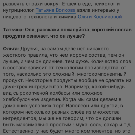
а
развеять страхи вокруг Е-шек в еде, психолог и
н
нутрициолог
Татьяна Волкова
взяла интервью у
н
о
пищевого технолога и химика
Ольги Косниковой
е
с
о
Татьяна:
Оля, расскажи пожалуйста, короткий состав
о
продукта означает, что он лучше?
б
щ
е
Ольга:
Друзья, на самом деле нет никакого
н
и
жесткого правила, что чем короче состав, тем он
е
лучше, и чем он длиннее, тем хуже. Количество слов
в составе зависит от технологии производства, от
того, насколько это сложный, многокомпонентный
продукт. Некоторые продукты вообще не сделать из
двух-трёх ингредиентов. Например, какой-нибудь
вид сырокопченой колбасы или сложное
хлебобулочное изделие. Когда мы сами делаем в
домашних условиях торт Наполеон или другой, в
котором несколько разных слоёв из множества
ингредиентов, мы же не говорим, что он должен
быть максимально простым : мука, соль, сахар и т.д.
Естественно, у нас будет много компонентов, но это