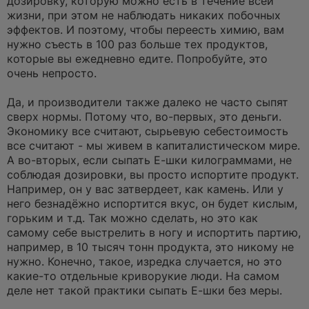
дозировку, которую можно есть в течение всей
жизни, при этом не наблюдать никаких побочных
эффектов. И поэтому, чтобы переесть химию, вам
нужно съесть в 100 раз больше тех продуктов,
которые вы ежедневно едите. Попробуйте, это
очень непросто.
Да, и производители также далеко не часто сыпят
сверх нормы. Потому что, во-первых, это деньги.
Экономику все считают, сырьевую себестоимость
все считают - мы живем в капиталистическом мире.
А во-вторых, если сыпать Е-шки килограммами, не
соблюдая дозировки, вы просто испортите продукт.
Например, он у вас затвердеет, как камень. Или у
него безнадёжно испортится вкус, он будет кислым,
горьким и т.д. Так можно сделать, но это как
самому себе выстрелить в ногу и испортить партию,
например, в 10 тысяч тонн продукта, это никому не
нужно. Конечно, такое, изредка случается, но это
какие-то отдельные криворукие люди. На самом
деле нет такой практики сыпать Е-шки без меры.