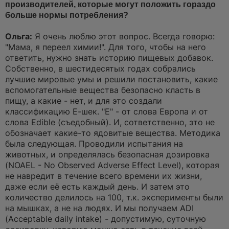
производителей, которые могут положить гораздо
больше нормы потребления?
Ольга:
Я очень люблю этот вопрос. Всегда говорю:
"Мама, я переел химии!". Для того, чтобы на него
ответить, нужно знать историю пищевых добавок.
Собственно, в шестидесятых годах собрались
лучшие мировые умы и решили постановить, какие
вспомогательные вещества безопасно класть в
пищу, а какие - нет, и для это создали
классификацию Е-шек. "Е" - от слова Европа и от
слова Edible (съедобный). И, сответственно, это не
обозначает какие-то ядовитые вещества. Методика
была следующая. Проводили испытания на
животных, и определялась безопасная дозировка
(NOAEL - No Observed Adverse Effect Level), которая
не навредит в течение всего времени их жизни,
даже если её есть каждый день. И затем это
количество делилось на 100, т.к. эксперименты были
на мышках, а не на людях. И мы получаем ADI
(Acceptable daily intake) - допустимую, суточную