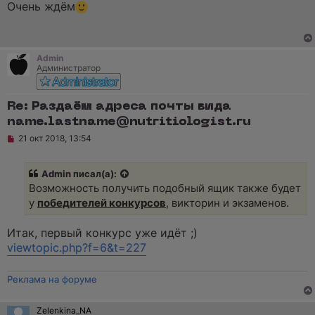
п
Очень ждём
е
р
о
ч
и
т
Admin
а
Администратор
н
н
о
е
Re: Раздаём адреса почты вида
с
name.lastname@nutritiologist.ru
о
о
Н
21 окт 2018, 13:54
б
е
щ
п
е
р
н
Admin
писал(а):
о
и
ч
Возможность получить подобный ящик также будет
е
и
у
победителей конкурсов
, викторин и экзаменов.
т
а
н
Итак, первый конкурс уже идёт ;)
н
о
viewtopic.php?f=6&t=227
е
с
о
Реклама на форуме
о
б
щ
Zelenkina_NA
е