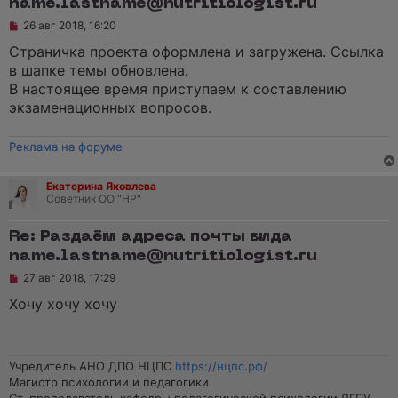
name.lastname@nutritiologist.ru
о
о
Н
26 авг 2018, 16:20
б
е
щ
п
Страничка проекта оформлена и загружена. Ссылка
е
р
н
в шапке темы обновлена.
о
и
ч
В настоящее время приступаем к составлению
е
и
экзаменационных вопросов.
т
а
н
Реклама на форуме
н
о
е
с
Екатерина Яковлева
о
Советник ОО "НР"
о
б
щ
Re: Раздаём адреса почты вида
е
name.lastname@nutritiologist.ru
н
и
Н
27 авг 2018, 17:29
е
е
п
Хочу хочу хочу
р
о
ч
и
т
Учредитель АНО ДПО НЦПС
https://нцпс.рф/
а
Магистр психологии и педагогики
н