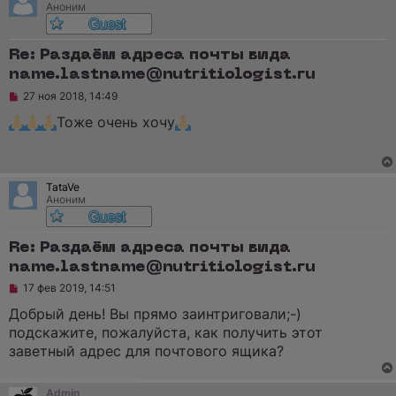
Аноним
н
и
е
Re: Раздаём адреса почты вида
name.lastname@nutritiologist.ru
Н
27 ноя 2018, 14:49
е
п
Тоже очень хочу
р
о
ч
и
т
TataVe
а
Аноним
н
н
о
е
Re: Раздаём адреса почты вида
с
name.lastname@nutritiologist.ru
о
о
Н
17 фев 2019, 14:51
б
е
щ
п
Добрый день! Вы прямо заинтриговали;-)
е
р
н
подскажите, пожалуйста, как получить этот
о
и
ч
заветный адрес для почтового ящика?
е
и
т
а
Admin