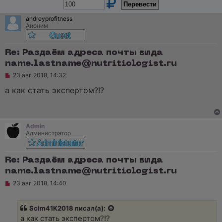
andreyprofitness
Аноним
Re: Раздаём адреса почты вида
name.lastname@nutritiologist.ru
Н
23 авг 2018, 14:32
е
п
а как стать экспертом?!?
р
о
ч
и
т
Admin
а
Администратор
н
н
о
е
Re: Раздаём адреса почты вида
с
name.lastname@nutritiologist.ru
о
о
Н
23 авг 2018, 14:40
б
е
щ
п
е
р
н
Scim41K2018
писал(а):
о
и
ч
а как стать экспертом?!?
е