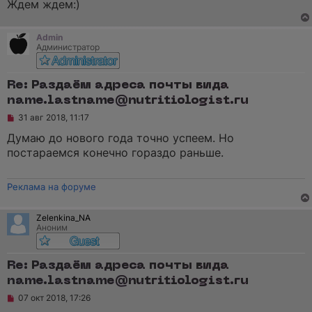
и
Ждем ждем:)
е
Admin
Администратор
Re: Раздаём адреса почты вида
name.lastname@nutritiologist.ru
Н
31 авг 2018, 11:17
е
п
Думаю до нового года точно успеем. Но
р
постараемся конечно гораздо раньше.
о
ч
и
т
Реклама на форуме
а
н
н
Zelenkina_NA
о
Аноним
е
с
о
о
Re: Раздаём адреса почты вида
б
name.lastname@nutritiologist.ru
щ
е
Н
07 окт 2018, 17:26
н
е
и