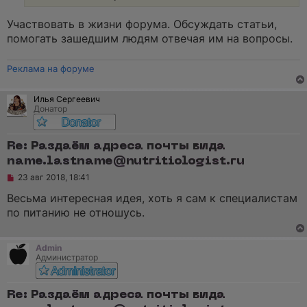
и
т
а
Участвовать в жизни форума. Обсуждать статьи,
н
помогать зашедшим людям отвечая им на вопросы.
н
о
е
Реклама на форуме
с
о
о
б
Илья Сергеевич
щ
Донатор
е
н
и
Re: Раздаём адреса почты вида
е
name.lastname@nutritiologist.ru
Н
23 авг 2018, 18:41
е
п
Весьма интересная идея, хоть я сам к специалистам
р
по питанию не отношусь.
о
ч
и
т
Admin
а
Администратор
н
н
о
е
Re: Раздаём адреса почты вида
с