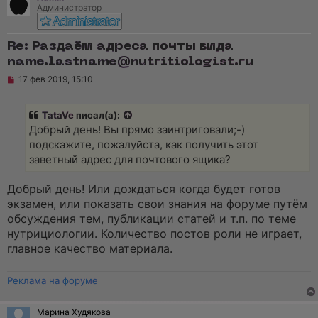
н
Администратор
н
о
е
с
Re: Раздаём адреса почты вида
о
о
name.lastname@nutritiologist.ru
б
Н
17 фев 2019, 15:10
щ
е
е
п
н
р
и
TataVe
писал(а):
о
е
ч
Добрый день! Вы прямо заинтриговали;-)
и
подскажите, пожалуйста, как получить этот
т
а
заветный адрес для почтового ящика?
н
н
о
Добрый день! Или дождаться когда будет готов
е
экзамен, или показать свои знания на форуме путём
с
о
обсуждения тем, публикации статей и т.п. по теме
о
нутрициологии. Количество постов роли не играет,
б
щ
главное качество материала.
е
н
и
Реклама на форуме
е
Марина Худякова