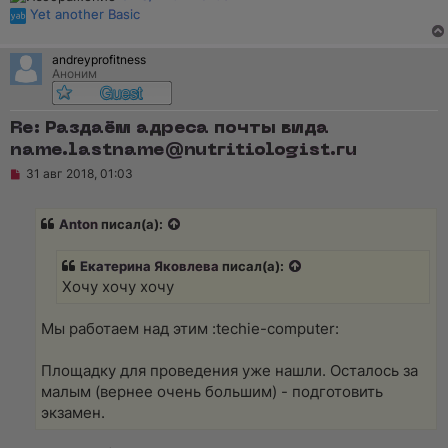
е
Yet another Basic
н
и
е
andreyprofitness
Аноним
Re: Раздаём адреса почты вида
name.lastname@nutritiologist.ru
Н
31 авг 2018, 01:03
е
п
р
Anton
писал(а):
о
ч
и
Екатерина Яковлева
писал(а):
т
а
Хочу хочу хочу
н
н
о
Мы работаем над этим :techie-computer:
е
с
о
Площадку для проведения уже нашли. Осталось за
о
малым (вернее очень большим) - подготовить
б
щ
экзамен.
е
н