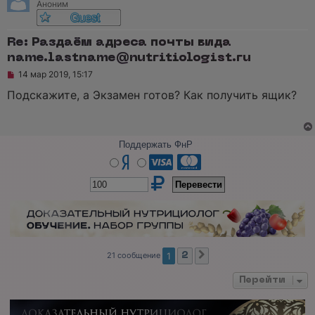
Аноним
Re: Раздаём адреса почты вида
name.lastname@nutritiologist.ru
Н
14 мар 2019, 15:17
е
п
Подскажите, а Экзамен готов? Как получить ящик?
р
о
ч
и
т
Поддержать ФнР
а
н
н
о
е
с
о
о
б
щ
е
21 сообщение
1
2
След.
н
и
е
Перейти