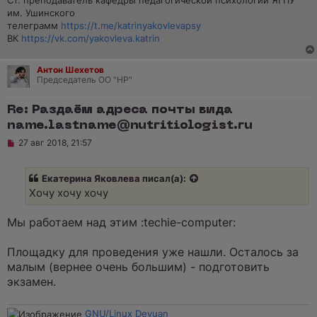
Ст. преподаватель кафедры педагогической психологии ЯГПУ
н
о
им. Ушинского
е
телеграмм
https://t.me/katrinyakovlevapsy
с
ВК
https://vk.com/yakovleva.katrin
о
о
б
Антон Шехетов
щ
Председатель ОО "НР"
е
н
и
Re: Раздаём адреса почты вида
е
name.lastname@nutritiologist.ru
Н
27 авг 2018, 21:57
е
п
р
Екатерина Яковлева
писал(а):
о
ч
Хочу хочу хочу
и
т
а
Мы работаем над этим :techie-computer:
н
н
о
Площадку для проведения уже нашли. Осталось за
е
малым (вернее очень большим) - подготовить
с
о
экзамен.
о
б
щ
GNU/Linux Devuan