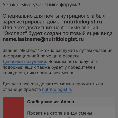
е
Уважаемые участники форума!
п
р
о
ч
Специально для почты нутрициолога был
и
зарегистрирован домен
nutritiologist.ru
т
а
Для всех достигших на форуме звания
н
"Эксперт" будет создан почтовый ящик вида
н
о
name.lastname@nutritiologist.ru
е
с
о
Звание "Эксперт" можно заслужить путём оказания
о
б
информационной помощи в разделе
щ
Дневники похудения
. Возможность получить
е
н
подобный ящик также будет у победителей
и
конкурсов, викторин и экзаменов.
е
Для чего всё это делается можно прочитать на
странице проекта
nutritiologist.ru
Сообщение из: Admin
Проект на стопе в виду смены