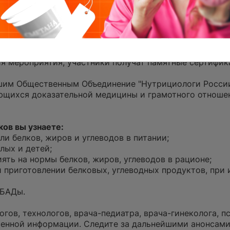
аинтересованных темой здорового питания на онлайн-к
оприятия
я мероприятия, участники получат памятные сертифи
ашим Общественным Объединение "Нутрициологи России
щихся доказательной медицины и грамотного отноше
ков вы узнаете:
и белков, жиров и углеводов в питании;
лых и детей;
ять на нормы белков, жиров, углеводов в рационе;
и приготовлении белковых, углеводных продуктов, при
 БАДы.
гов, технологов, врача-педиатра, врача-гинеколога, п
ренной информации. Следите за дальнейшими анонсами