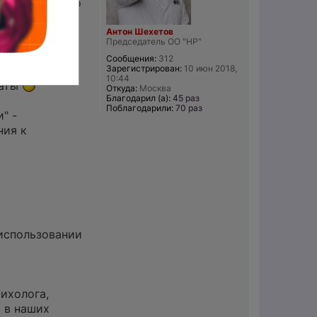
онгресс "Всё о
Антон Шехетов
Председатель ОО "НР"
Сообщения:
312
Зарегистрирован:
10 июн 2018,
10:44
каты
Откуда:
Москва
Благодарил (а):
45 раз
Поблагодарили:
70 раз
" -
ния к
 использовании
сихолога,
 в наших