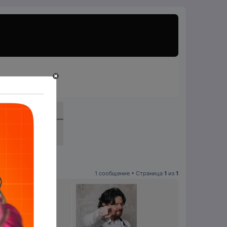
тах»
1 сообщение • Страница
1
из
1