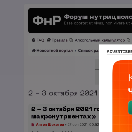
Форум нутрициоло
Esse oportet ut vivas, non vivere ut
FAQ
Правила
Алкогольный калькулятор
Новостной портал
Список разделов
Сетево
ADVERTISE
2 - 3 октября 2021 года О
2 - 3 октября 2021 года Онла
макронутриентах»
Н
Антон Шехетов
»
27 сен 2021, 00:52
е