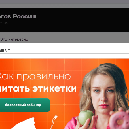
гов России
 edas
Это интересно
е издание Nutritiologists
Наши публикации
MENT
нлайн-конгресс «Все о макронутриен
йн-конгресс «Все о