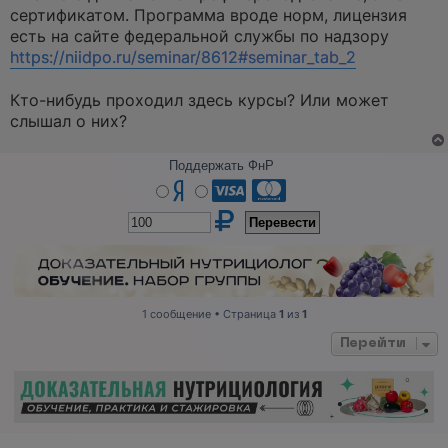
и
сертификатом. Программа вроде норм, лицензия
т
а
есть на сайте федеральной службы по надзору
н
https://niidpo.ru/seminar/8612#seminar_tab_2
н
о
е
Кто-нибудь проходил здесь курсы? Или может
с
о
слышал о них?
о
б
щ
Поддержать ФнР
е
н
и
е
1 сообщение • Страница
1
из
1
Перейти