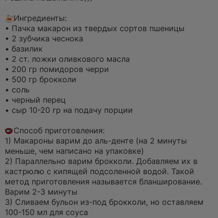
а
н
Ингредиенты:
н
о
• Пачка макарон из твердых сортов пшеницы
е
• 2 зубчика чеснока
с
о
• базилик
о
• 2 ст. ложки оливкового масла
б
щ
• 200 гр помидоров черри
е
• 500 гр брокколи
н
и
• соль
е
• черный перец
• сыр 10-20 гр на подачу порции
Способ приготовления:
1) Макароны варим до аль-денте (на 2 минуты
меньше, чем написано на упаковке)
2) Параллельно варим брокколи. Добавляем их в
кастрюлю с кипящей подсоленной водой. Такой
метод приготовления называется бланширование.
Варим 2-3 минуты
3) Сливаем бульон из-под брокколи, но оставляем
100-150 мл для соуса