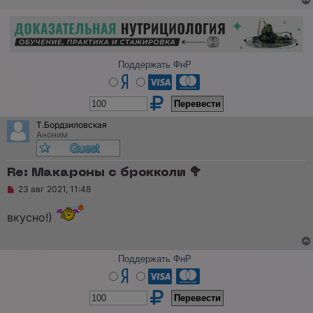
Поддержать ФнР
Т.Бордзиловская
Аноним
Re: Макароны с брокколи 🥦
Н
23 авг 2021, 11:48
е
п
вкусно!)
р
о
ч
и
т
Поддержать ФнР
а
н
н
о
е