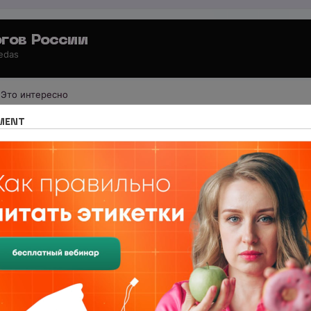
гов России
 edas
Это интересно
 для специалистов
Обучение
MENT
нутрициологии 👩🏼‍💻
 какой лучше отказаться?Спросите в нашем сообществе честные от
 нутрициологии 👩🏼‍💻