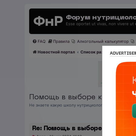
Форум нутрициоло
Esse oportet ut vivas, non vivere ut
FAQ
Правила
Алкогольный калькулятор
Новостной портал
Список разделов
Раздел
ADVERTISE
Помощь в выборе курсов по 
Не знаете какую школу нутрициологии выбрать, а от
Re: Помощь в выборе курсов по