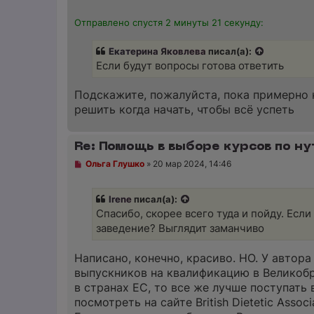
б
щ
Отправлено спустя 2 минуты 21 секунду:
е
н
и
Екатерина Яковлева
писал(а):
е
Если будут вопросы готова ответить
Подскажите, пожалуйста, пока примерно н
решить когда начать, чтобы всё успеть
Re: Помощь в выборе курсов по ну
Н
Ольга Глушко
»
20 мар 2024, 14:46
е
п
р
Irene
писал(а):
о
ч
Спасибо, скорее всего туда и пойду. Есл
и
заведение? Выглядит заманчиво
т
а
н
Написано, конечно, красиво. НО. У автор
н
о
выпускников на квалификацию в Великобри
е
в странах ЕС, то все же лучше поступать
с
о
посмотреть на сайте British Dietetic Associ
о