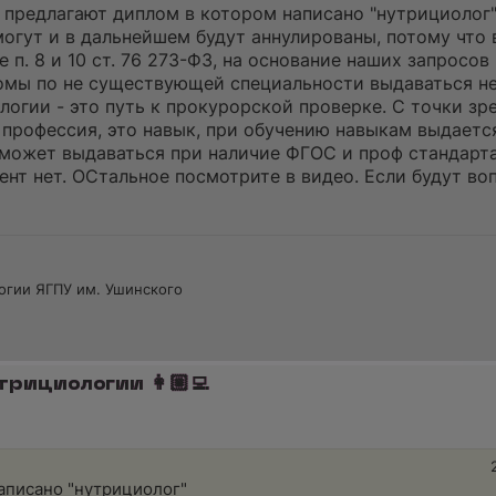
 предлагают диплом в котором написано "нутрициолог"
огут и в дальнейшем будут аннулированы, потому что 
п. 8 и 10 ст. 76 273-ФЗ, на основание наших запросов 
омы по не существующей специальности выдаваться не
огии - это путь к прокурорской проверке. С точки зр
 профессия, это навык, при обучению навыкам выдаетс
может выдаваться при наличие ФГОС и проф стандарта,
нт нет. ОСтальное посмотрите в видео. Если будут во
огии ЯГПУ им. Ушинского
трициологии 👩🏼‍💻
аписано "нутрициолог"