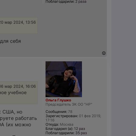
Поблагодарили:
2 раза
20 мар 2024, 13:56
для себя
В
е
р
н
у
т
ь
с
16 мар 2024, 16:06
я
нное учебное
к
н
Ольга Глушко
а
Председатель ЭК ОО "НР"
ч
х США, но
Сообщения:
78
а
Зарегистрирован:
01 фев 2019,
л
руете работать
17:16
у
DA (их можно
Откуда:
Москва
Благодарил (а):
12 раз
Поблагодарили:
35 раз