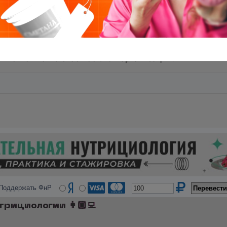
ься. Чтобы полностью погрузиться в профессию, макси
ломом. Не для врачей. Очень красивая обертка у миин,
ошла к ним. Отзывы везде 4+ о них. Но тут пишут, что м
ога международный сертификат European University of L
 кто-то что-то знает об этой организации?
Поддержать ФнР
трициологии 👩🏼‍💻