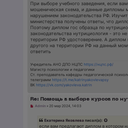
При выборе учебного заведения, если вам
мошеническая схема, и данные дипломы м
нарушением законодательства РФ. Изучите 
министерства получены ответы, что дипл
Поэтому диплом гос образца по нутрициол
законодательства нутрициология - это не
территории РФ удостоверение. А диплом 
другого на территории РФ на данный моме
ответить
Учредитель АНО ДПО НЦПС
https://нцпс.рф/
Магистр психологии и педагогики
Ст. преподаватель кафедры педагогической психол
телеграмм
https://t.me/katrinyakovlevapsy
ВК
https://vk.com/yakovleva.katrin
Re: Помощь в выборе курсов по ну
Н
Admin
»
20 мар 2024, 14:03
е
п
р
Екатерина Яковлева
писал(а):
о
ч
если вам предлагают диплом в котором н