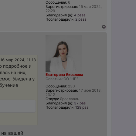
Сообщения:
6
у
Зарегистрирован:
15 мар 2024,
22:29
Благодарил (а):
4 раза
Поблагодарили:
2 раза
В
е
р
н
у
т
ь
с
16 мар 2024, 11:13
я
о подробное и
к
лась на них,
н
Екатерина Яковлева
а
осмос. Увидела у
Советник ОО "НР"
ч
Обучение
а
Сообщения:
230
Зарегистрирован:
17 июн 2018,
л
23:12
у
Откуда:
Ярославль
Благодарил (а):
37 раз
Поблагодарили:
129 раз
 на вашей