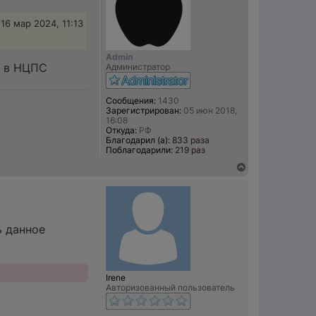
л
у
16 мар 2024, 11:13
Admin
я в НЦПС
Администратор
Сообщения:
1430
Зарегистрирован:
05 июн 2018,
16:08
Откуда:
РФ
Благодарил (а):
833 раза
Поблагодарили:
219 раз
В
е
р
н
у
т
ь данное
ь
с
я
к
н
Irene
а
Авторизованный пользователь
ч
а
л