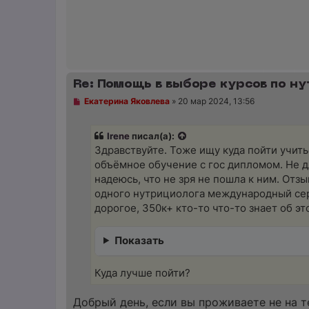
о
е
с
о
о
б
щ
е
н
Re: Помощь в выборе курсов по ну
и
е
Н
Екатерина Яковлева
»
20 мар 2024, 13:56
е
п
р
Irene
писал(а):
о
ч
Здравствуйте. Тоже ищу куда пойти учит
и
объёмное обучение с гос дипломом. Не дл
т
а
надеюсь, что не зря не пошла к ним. Отзы
н
одного нутрициолога международный серти
н
о
дорогое, 350к+ кто-то что-то знает об э
е
с
о
Показать
о
б
щ
Куда лучше пойти?
е
н
и
Добрый день, если вы проживаете не на т
е