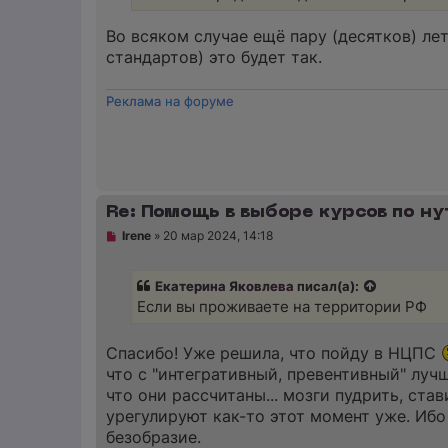
и
т
а
Во всяком случае ещё пару (десятков) ле
н
стандартов) это будет так.
н
о
е
Реклама на форуме
с
о
о
б
щ
е
н
и
Re: Помощь в выборе курсов по ну
е
Н
Irene
»
20 мар 2024, 14:18
е
п
р
Екатерина Яковлева
писал(а):
о
ч
Если вы проживаете на территории РФ
и
т
а
Спасибо! Уже решила, что пойду в НЦПС
н
что с "интегративный, превентивный" луч
н
о
что они рассчитаны... мозги пудрить, ста
е
урегулируют как-то этот момент уже. Ибо
с
о
безобразие.
о