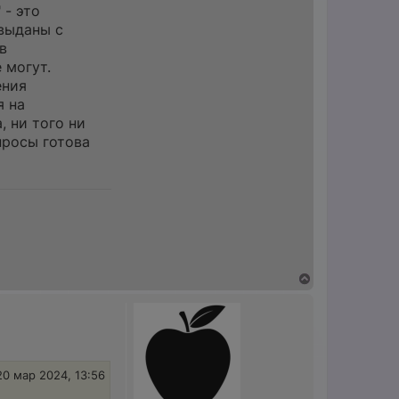
 - это
выданы с
в
 могут.
ения
я на
 ни того ни
просы готова
В
е
р
н
у
т
ь
с
20 мар 2024, 13:56
я
к