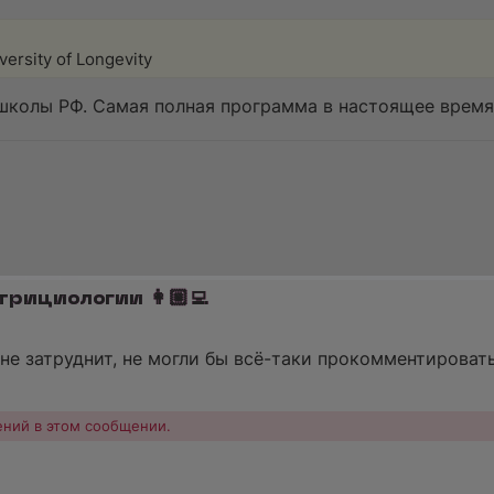
rsity of Longevity
 школы РФ. Самая полная программа в настоящее врем
трициологии 👩🏼‍💻
 не затруднит, не могли бы всё-таки прокомментироват
ений в этом сообщении.