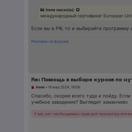
п
р
Irene
писал(а):
о
ч
международный сертификат European Unive
и
т
а
Если вы в РФ, то и выбирайте программу
н
н
о
Реклама на форуме
е
с
о
о
б
щ
е
н
и
Re: Помощь в выборе курсов по ну
е
Н
Irene
»
16 мар 2024, 16:06
е
п
Спасибо, скорее всего туда и пойду. Если
р
учебное заведение? Выглядит заманчиво
о
ч
и
У вас нет необходимых прав для просмотра влож
т
а
н
н