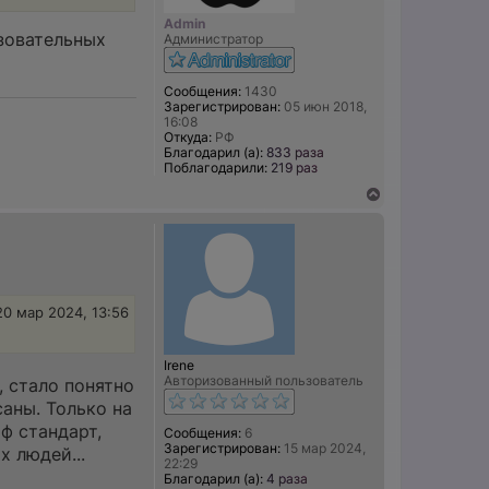
н
Admin
а
азовательных
Администратор
ч
а
л
Сообщения:
1430
у
Зарегистрирован:
05 июн 2018,
16:08
Откуда:
РФ
Благодарил (а):
833 раза
Поблагодарили:
219 раз
В
е
р
н
у
т
ь
с
20 мар 2024, 13:56
я
к
н
Irene
а
Авторизованный пользователь
, стало понятно
ч
а
аны. Только на
л
оф стандарт,
Сообщения:
6
у
Зарегистрирован:
15 мар 2024,
х людей...
22:29
Благодарил (а):
4 раза