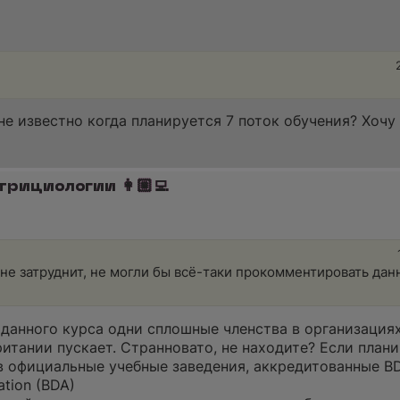
е известно когда планируется 7 поток обучения? Хочу 
трициологии 👩🏼‍💻
и не затруднит, не могли бы всё-таки прокомментировать да
а данного курса одни сплошные членства в организация
тании пускает. Странновато, не находите? Если плани
 в официальные учебные заведения, аккредитованные B
ation (BDA)