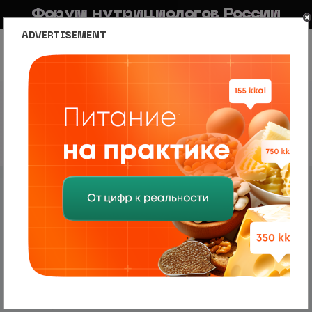
Форум нутрициологов России
ADVERTISEMENT
FAQ
Правила
Новостной портал
Список разделов
Раздел для потребителей
Свободное общение
Поломали whatsapp?
1 сообщение • Страница
1
из
1
Работает ли у вас whatsapp?
Да
Голосов
0
нет
Нет
100%
2
Мне всё равно