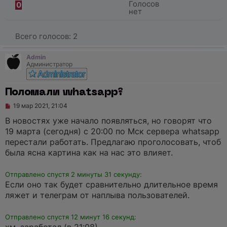
Голосов
0
нет
Всего голосов:
2
Admin
Администратор
Поломали whatsapp?
Н
19 мар 2021, 21:04
е
п
В новостях уже начало появляться, но говорят что
р
19 марта (сегодня) с 20:00 по Мск сервера whatsapp
о
ч
перестали работать. Предлагаю проголосовать, чтоб
и
была ясна картина как на нас это влияет.
т
а
н
Отправлено спустя 2 минуты 31 секунду:
н
о
Если оно так будет сравнительно длительное время
е
ляжет и телеграм от наплыва пользователей.
с
о
о
Отправлено спустя 12 минут 16 секунд:
б
щ