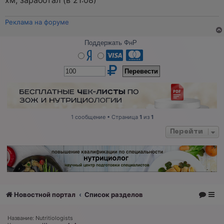
хм, заработал (в 21:08)
е
н
и
Реклама на форуме
е
Поддержать ФнР
1 сообщение • Страница
1
из
1
Перейти
Новостной портал
Список разделов
Название: Nutritiologists