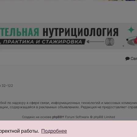
Св
я 32-122
ой по надзору в сфере связи, информационных технологий и массовых коммуник
мации, содержащейся в рекламных объявлениях. Редакция не предоставляет спр
Создано на основе
phpBB
® Forum Software © phpBB Limited
Русская поддержка phpBB
Конфиденциальность
|
Правила
орректной работы.
Подробнее