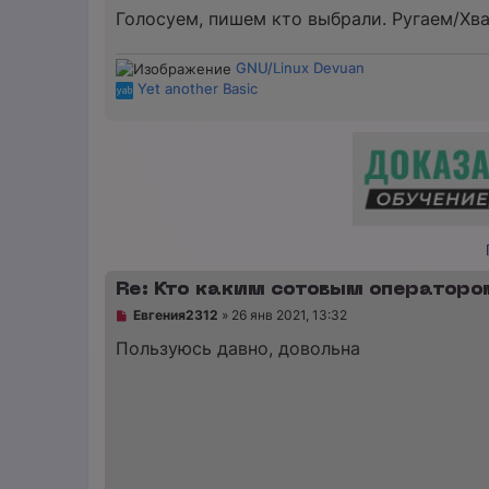
е
Голосуем, пишем кто выбрали. Ругаем/Хв
с
о
о
б
GNU/Linux Devuan
щ
Yet another Basic
е
н
и
е
Re: Кто каким сотовым операторо
Н
Евгения2312
»
26 янв 2021, 13:32
е
п
Пользуюсь давно, довольна
р
о
ч
и
т
а
н
н
о