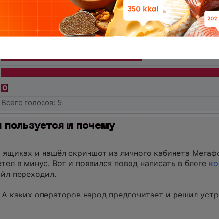
0
0
0
1
0
Всего голосов:
5
 пользуется и почему
 ящиках и нашёл скриншот из личного кабинета Мегафо
тел в минус. Вот и появился повод написать в блоге
ко
айл переходил.
 А каких операторов народ предпочитает и решил устр