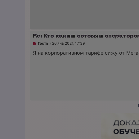
е
с
о
о
б
щ
е
н
Re: Кто каким сотовым операторо
и
е
Н
Гость
»
26 янв 2021, 17:39
е
п
Я на корпоративном тарифе сижу от Мега
р
о
ч
и
т
а
н
н
о
е
с
о
о
б
щ
е
н
и
е