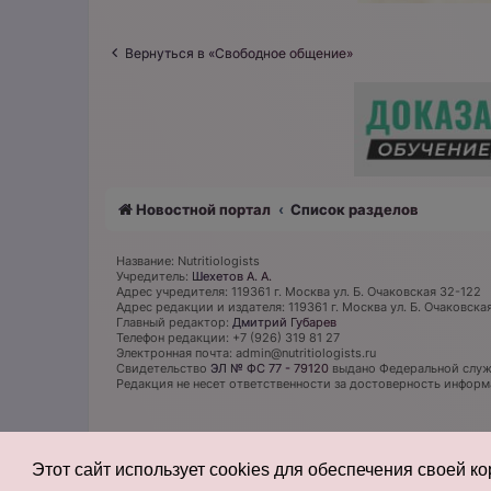
Вернуться в «Свободное общение»
Новостной портал
Список разделов
Название: Nutritiologists
Учредитель:
Шехетов А. А.
Адрес учредителя: 119361 г. Москва ул. Б. Очаковская 32-122
Адрес редакции и издателя: 119361 г. Москва ул. Б. Очаковска
Главный редактор:
Дмитрий Губарев
Телефон редакции: +7 (926) 319 81 27
Электронная почта: admin@nutritiologists.ru
Cвидетельство
ЭЛ № ФС 77 - 79120
выдано Федеральной служб
Редакция не несет ответственности за достоверность инфор
Этот сайт использует cookies для обеспечения своей к