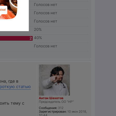
Голосов нет
Голосов нет
Голосов нет
20%
40%
2
Голосов нет
на, где в
роткую статью
Антон Шехетов
Председатель ОО "НР"
оить тему с
Сообщения:
312
Зарегистрирован:
10 июн 2018,
10:44