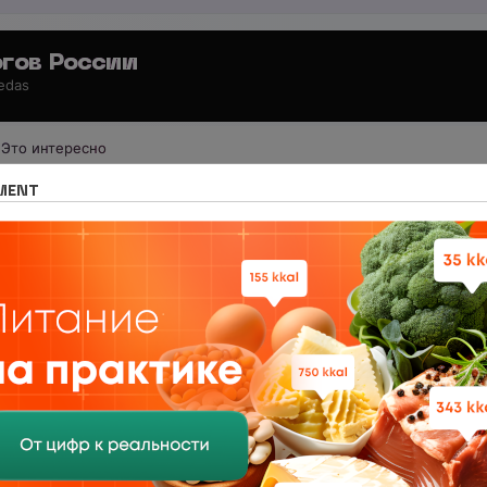
гов России
 edas
Это интересно
 для потребителей
Свободное общение
MENT
ом пользуется и почему