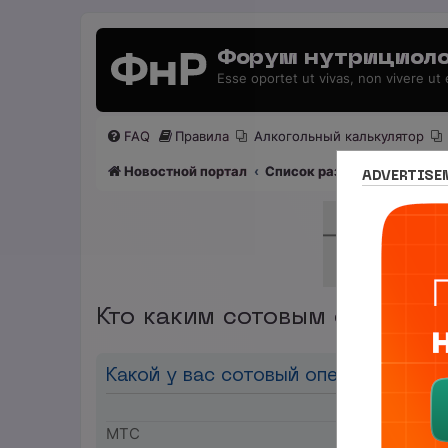
Форум нутрициоло
Esse oportet ut vivas, non vivere ut
FAQ
Правила
Алкогольный калькулятор
Новостной портал
Список разделов
Раздел
ADVERTISE
Кто каким сотовым оператор
Какой у вас сотовый оператор
МТС