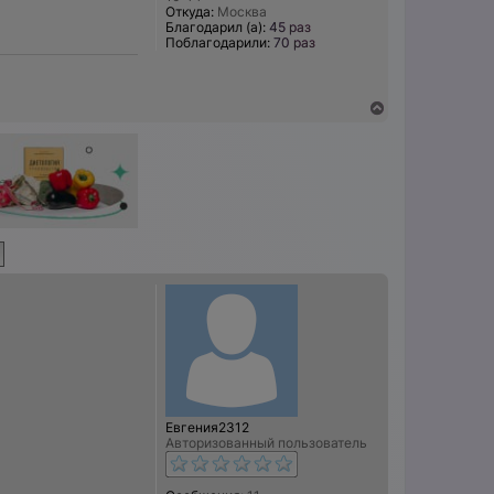
Откуда:
Москва
Благодарил (а):
45 раз
Поблагодарили:
70 раз
В
е
р
н
у
т
ь
с
я
к
н
а
ч
а
л
у
Евгения2312
Авторизованный пользователь