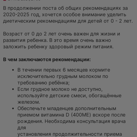
е
п
В продолжении поста об общих рекомендациях за
р
2020-2025 год, хочется особое внимание уделить
о
ч
диетическим рекомендациям для детей от 0 - 2 лет.
и
⠀
т
а
Возраст от 0 до 2 лет очень важен для жизни и
н
развития ребенка. В это время очень важно
н
о
заложить ребенку здоровый режим питания.
е
⠀
с
о
В чем заключаются рекомендации:
о
б
В течении первых 6 месяцев кормите
щ
исключительно грудным молоком по
е
н
требованию ребёнка;⠀
и
Если грудное молоко не доступно,
е
используйте детские смеси, обогащённые
железом.
Обеспечьте младенцев дополнительным
приемом витамина D (400МЕ) вскоре после
рождения. Необходима консультация врача
для
установления продолжительности приема