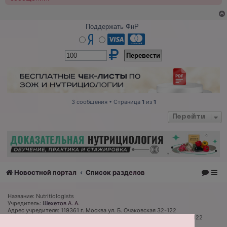
Поддержать ФнР
3 сообщения • Страница
1
из
1
Перейти
Новостной портал
Список разделов
Название: Nutritiologists
Учредитель:
Шехетов А. А.
Адрес учредителя: 119361 г. Москва ул. Б. Очаковская 32-122
Адрес редакции и издателя: 119361 г. Москва ул. Б. Очаковская 32-122
Главный редактор:
Дмитрий Губарев