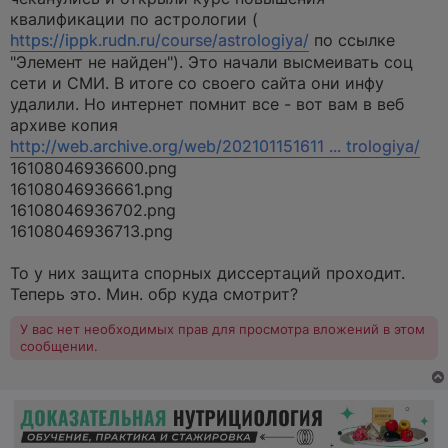
о
ч
квалификации по астрологии (
и
https://ippk.rudn.ru/course/astrologiya/
по ссылке
т
а
"Элемент не найден"). Это начали высмеивать соц
н
сети и СМИ. В итоге со своего сайта они инфу
н
о
удалили. Но интернет помнит все - вот вам в веб
е
архиве копия
с
о
http://web.archive.org/web/202101151611 ... trologiya/
о
16108046936600.png
б
щ
16108046936661.png
е
16108046936702.png
н
и
16108046936713.png
е
То у них защита спорных диссертаций проходит.
Теперь это. Мин. обр куда смотрит?
У вас нет необходимых прав для просмотра вложений в этом
сообщении.