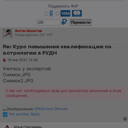
Поддержать ФнР
Антон Шехетов
Председатель ОО "НР"
Re: Курс повышения квалификации по
астрологии в РУДН
Н
18 янв 2021, 13:38
е
п
Учитесь у экспертов!
р
Снимок.JPG
о
ч
Снимок2.JPG
и
т
У вас нет необходимых прав для просмотра вложений в этом
а
сообщении.
н
н
о
е
GNU/Linux Devuan
с
Yet another Basic
о
о
б
Илья Сергеевич
щ