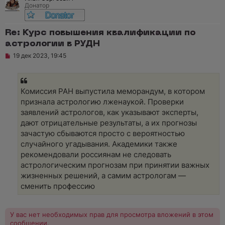
Донатор
е
н
и
е
Re: Курс повышения квалификации по
астрологии в РУДН
Н
19 дек 2023, 19:45
е
п
р
о
ч
Комиссия РАН выпустила меморандум, в котором
и
признала астрологию лженаукой. Проверки
т
а
заявлений астрологов, как указывают эксперты,
н
дают отрицательные результаты, а их прогнозы
н
о
зачастую сбываются просто с вероятностью
е
случайного угадывания. Академики также
с
о
рекомендовали россиянам не следовать
о
астрологическим прогнозам при принятии важных
б
щ
жизненных решений, а самим астрологам —
е
сменить профессию
н
и
е
У вас нет необходимых прав для просмотра вложений в этом
сообщении.