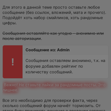
т
а
Для этого в данной теме просто оставьте любое
н
сообщение (без ссылок, вложений, мата и прочего).
н
о
Подойдёт хоть набор смайликов, хоть рандомные
е
цифры.
с
о
о
Сообщения оставляйте как угодно - анонимно или
б
щ
после авторизации
.
е
н
и
Сообщение из: Admin
е
!
Сообщения оставляем анонимно, т.к. на
форуме добавлен рейтинг по
количеству сообщений.
Важно! Не ставьте лайки за рандомные посты. Это
лишнее.
Все это необходимо для проверки факта, через
сколько сообщений форум начнёт тормозить. От
этого буду принимать решение о введении сервиса