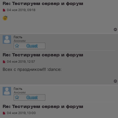
е
Re: Тестируем сервер и форум
с
Н
о
04 ноя 2019, 09:18
е
о
п
б
р
щ
о
е
ч
н
и
и
т
е
Гость
а
Аноним
н
н
о
е
Re: Тестируем сервер и форум
с
Н
о
04 ноя 2019, 12:57
е
о
п
б
Всех с праздником!!! :dance:
р
щ
о
е
ч
н
и
и
т
е
Гость
а
Аноним
н
н
о
е
Re: Тестируем сервер и форум
с
Н
о
04 ноя 2019, 13:00
е
о