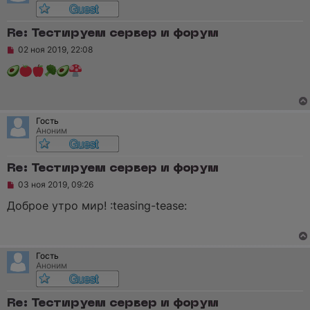
Re: Тестируем сервер и форум
Н
02 ноя 2019, 22:08
е
п
р
о
ч
и
т
Гость
а
Аноним
н
н
о
е
Re: Тестируем сервер и форум
с
Н
о
03 ноя 2019, 09:26
е
о
п
б
Доброе утро мир! :teasing-tease:
р
щ
о
е
ч
н
и
и
т
е
Гость
а
Аноним
н
н
о
е
Re: Тестируем сервер и форум
с