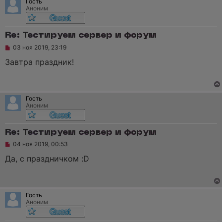
Гость
а
Аноним
н
н
о
е
Re: Тестируем сервер и форум
с
Н
о
03 ноя 2019, 23:19
е
о
п
б
Завтра праздник!
р
щ
о
е
ч
н
и
и
т
е
Гость
а
Аноним
н
н
о
е
Re: Тестируем сервер и форум
с
Н
о
04 ноя 2019, 00:53
е
о
п
б
Да, с праздничком :D
р
щ
о
е
ч
н
и
и
т
е
Гость
а
Аноним
н
н
о