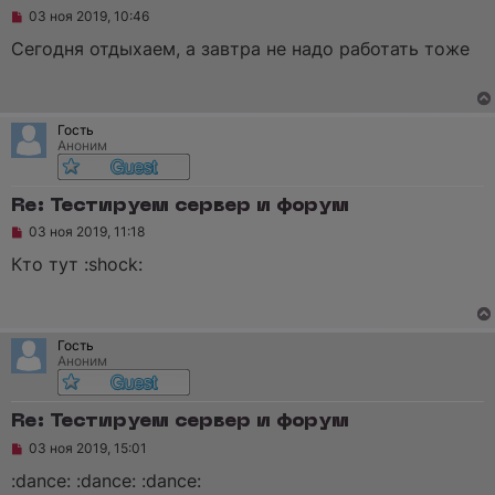
Н
о
03 ноя 2019, 10:46
е
о
п
б
Сегодня отдыхаем, а завтра не надо работать тоже
р
щ
о
е
ч
н
и
и
т
е
Гость
а
Аноним
н
н
о
е
Re: Тестируем сервер и форум
с
Н
о
03 ноя 2019, 11:18
е
о
п
б
Кто тут :shock:
р
щ
о
е
ч
н
и
и
т
е
Гость
а
Аноним
н
н
о
е
Re: Тестируем сервер и форум
с
Н
о
03 ноя 2019, 15:01
е
о
п
б
:dance: :dance: :dance:
р
щ