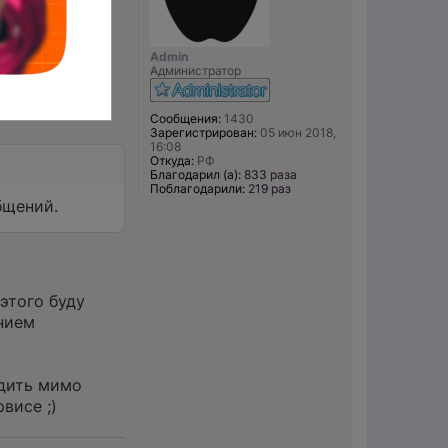
го). Подойдёт
Admin
Администратор
Сообщения:
1430
Зарегистрирован:
05 июн 2018,
16:08
Откуда:
РФ
Благодарил (а):
833 раза
Поблагодарили:
219 раз
бщений.
этого буду
нием
одить мимо
висе ;)