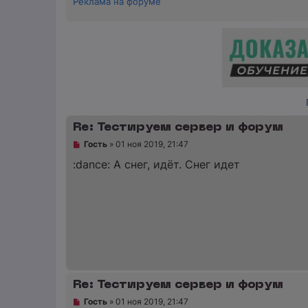
Реклама на форуме
Re: Тестируем сервер и форум
Н
Гость
»
01 ноя 2019, 21:47
е
п
:dance: А снег, идёт. Снег идет
р
о
ч
и
т
а
н
н
о
е
с
о
Re: Тестируем сервер и форум
о
б
Н
Гость
»
01 ноя 2019, 21:47
щ