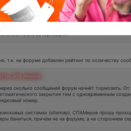
 любое сообщение (без ссылок, вложений, мата и проче
ифры.
имно или после авторизации
.
, т.к. на форуме добавлен рейтинг по количеству соо
осты. Это лишнее.
через сколько сообщений форум начнёт тормозить. От 
автоматического закрытия тем с одновременным созда
рядковый номер.
поисковых системах (sitemap). СПАМеров прошу прох
еры баниться, причём не на форуме, а на стороннем сер