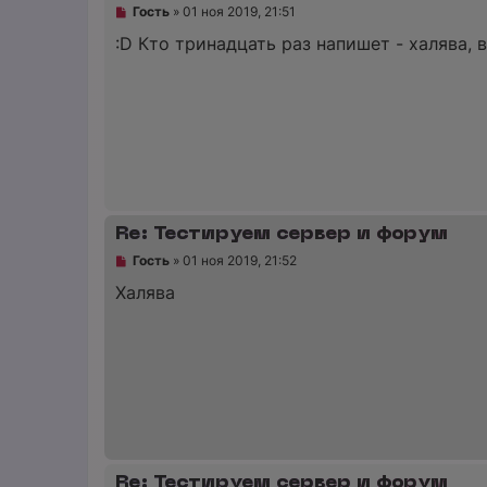
б
Н
Гость
»
01 ноя 2019, 21:51
щ
е
е
п
:D Кто тринадцать раз напишет - халява, 
н
р
и
о
е
ч
и
т
а
н
н
о
е
с
о
Re: Тестируем сервер и форум
о
б
Н
Гость
»
01 ноя 2019, 21:52
щ
е
е
п
Халява
н
р
и
о
е
ч
и
т
а
н
н
о
е
с
о
Re: Тестируем сервер и форум