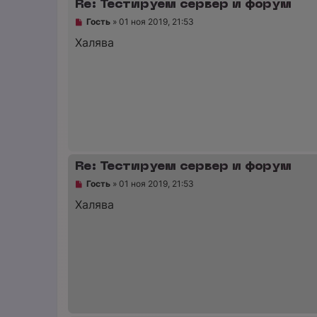
Re: Тестируем сервер и форум
о
б
Н
Гость
»
01 ноя 2019, 21:53
щ
е
е
п
Халява
н
р
и
о
е
ч
и
т
а
н
н
о
е
с
о
Re: Тестируем сервер и форум
о
б
Н
Гость
»
01 ноя 2019, 21:53
щ
е
е
п
Халява
н
р
и
о
е
ч
и
т
а
н
н
о
е
с