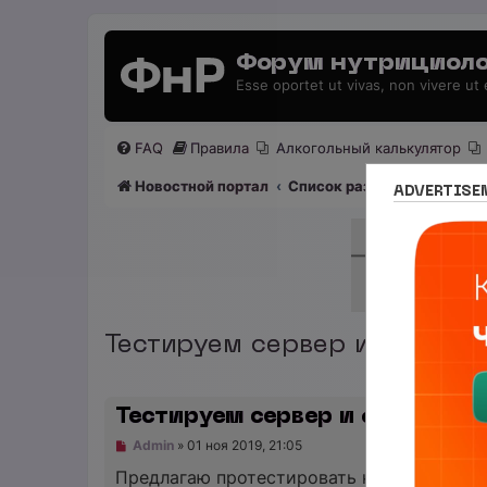
Форум нутрициоло
Esse oportet ut vivas, non vivere ut
FAQ
Правила
Алкогольный калькулятор
Новостной портал
Список разделов
Раздел
ADVERTISE
Тестируем сервер и форум
Тестируем сервер и форум
Н
Admin
»
01 ноя 2019, 21:05
е
п
Предлагаю протестировать наш родной се