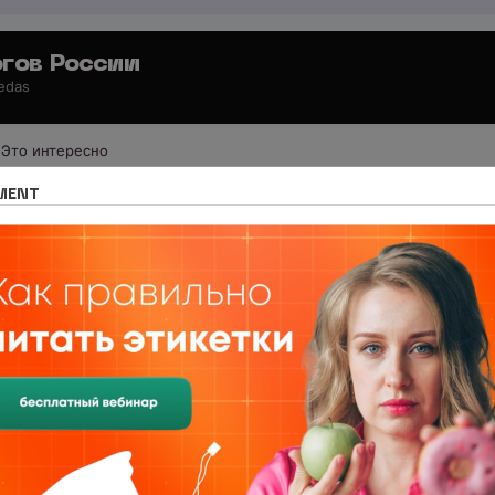
гов России
 edas
Это интересно
 для потребителей
Общение с администрацией
MENT
рвер, его базу данных и сам форум со всеми его допо