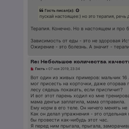
н
р
и
о
е
ч
Гость писал(а):
и
пускай настоящее:) но это терапия, речь
т
а
н
Терапия. Конечно. Но в настоящем и про 
н
о
е
Зависимость от еды - это не здоровая И
с
о
Ожирение - это болезнь. А значит - терапи
о
б
щ
Re: Небольшое количества качест
е
н
Н
Гость
»
07 ноя 2019, 23:34
и
е
е
п
Вот один из живых примеров: мальчик 16 
р
мог присесть на корточки, даже оторвав п
о
ч
лесу сядешь покакать, если приспичит?
и
И вот этот парень ходил ко мне тренирова
т
а
мама денгьи заплатила, мама отправила.
н
Ему норм в его теле. Он ничего менять не
н
о
Как он делал упражнения - это отдельная 
е
бы провести как-нибудь этот час.
с
о
Я перед ним прыгала, прыгала, заморачив
о