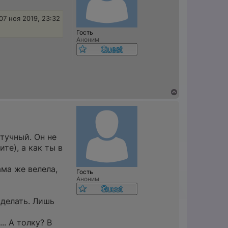
с
я
07 ноя 2019, 23:32
к
н
Гость
а
Аноним
ч
а
л
у
В
е
р
н
у
т
тучный. Он не
ь
с
те), а как ты в
я
к
ама же велела,
н
Гость
а
Аноним
ч
а
л
сделать. Лишь
у
. А толку? В