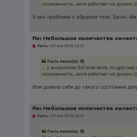
и
осознанность...воля работает на уровне Ц
т
а
н
У них проблема с образом тела. Загон. Им
н
о
е
с
о
Re: Небольшое количества качест
о
б
Н
Гость
»
07 ноя 2019, 23:31
щ
е
е
п
н
р
и
Гость писал(а):
о
е
ч
... у анорксичек боГатая воля, по другому
и
осознанность...воля работает на уровне Ц
т
а
н
Или довела себя до такого состояния депр
н
о
е
с
о
Re: Небольшое количества качест
о
б
Н
Гость
»
07 ноя 2019, 23:31
щ
е
е
п
н
р
и
Гость писал(а):
о
е
ч