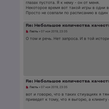
глазах пустота. Я к нему - он от меня.
б
щ
Некоторое время вот такой игры в одни во
е
Просто не совпали по расписанию в один 
н
и
е
Re: Небольшое количества качест
Н
Гость
»
07 ноя 2019, 23:35
е
п
О том и речь. Нет запроса. И в той истори
р
о
ч
и
т
а
н
н
о
е
с
о
Re: Небольшое количества качест
о
б
Н
Гость
»
07 ноя 2019, 23:35
щ
е
е
п
вот и говорю, что в таких стиуациях я тя
н
р
приведет к тому, что я выгорю, а клиенту
и
о
е
ч
и