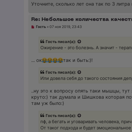
Уточните, сколько лет она так по 3 литра
Re: Небольшое количества качест
Н
Гость
»
07 ноя 2019, 23:43
е
п
р
Гость писал(а):
о
ч
Ожирение - это болезнь. А значит - терап
и
т
а
... ок
так и быть:)!
н
н
о
Гость писал(а):
е
Или довела себя до такого состояния депр
с
о
о
..ну это к вопросу опять таки мышцы, тут
б
щ
круто:) так думала и Шишкова которая пот
е
там уж было:)
н
и
е
Гость писал(а):
пф, а бегать и уговаривать человека, при
От таког подхода и будет эмоциональное