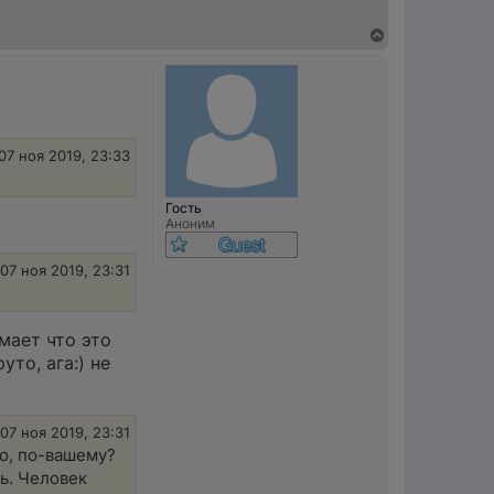
В
е
р
н
у
т
ь
с
07 ноя 2019, 23:33
я
к
н
Гость
а
Аноним
ч
а
л
07 ноя 2019, 23:31
у
мает что это
то, ага:) не
07 ноя 2019, 23:31
но, по-вашему?
ь. Человек