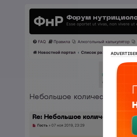
Форум нутрициоло
Esse oportet ut vivas, non vivere ut
FAQ
Правила
Алкогольный калькулятор
Новостной портал
Список разделов
Раздел
ADVERTISE
Небольшое количества качес
Re: Небольшое количества кач
Н
Гость
»
07 ноя 2019, 23:29
е
п