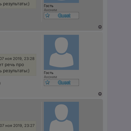
ь результаты:)
Гость
Аноним
В
е
р
н
у
т
ь
с
07 ноя 2019, 23:28
я
дет речь про
к
ь результаты:)
н
Гость
а
Аноним
ч
)
а
л
у
В
е
р
н
у
т
ь
с
07 ноя 2019, 23:27
я