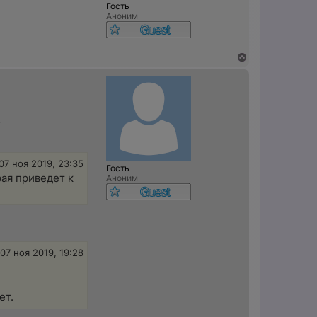
н
Гость
а
Аноним
ч
а
л
у
В
е
р
н
у
т
.
ь
с
я
к
н
07 ноя 2019, 23:35
Гость
а
рая приведет к
Аноним
ч
а
л
у
07 ноя 2019, 19:28
ет.