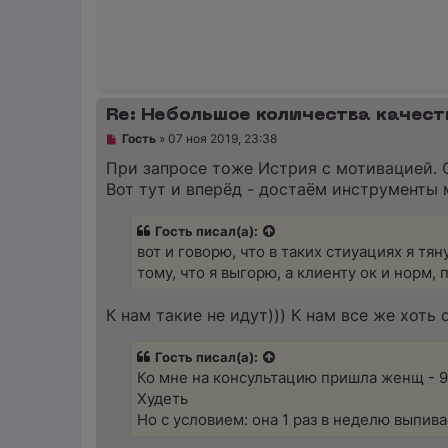
т
а
н
н
о
е
с
о
Re: Небольшое количества качест
о
б
Н
Гость
»
07 ноя 2019, 23:38
щ
е
е
п
При запросе тоже Истрия с мотивацией. Он
н
р
Вот тут и вперёд - достаём инструменты
и
о
е
ч
и
Гость писал(а):
т
а
вот и говорю, что в таких стиуациях я тян
н
тому, что я выгорю, а клиенту ок и норм,
н
о
е
К нам такие не идут))) К нам все же хоть
с
о
о
Гость писал(а):
б
щ
Ко мне на консультацию пришла женщ - 90
е
Худеть
н
и
Но с условием: она 1 раз в неделю выпивае
е