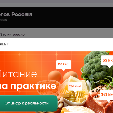
гов России
 edas
Это интересно
 для специалистов
Всё о нутрициологии
MENT
твенного вина полезно или нет
ественного вина полезно или нет