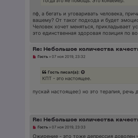
Тогда это не помощь. Это конвейер.
и
т
а
пф, а бегать и уговаривать человека, прич
н
вашему? От таког подхода и будет эмоци
н
о
Человек хочет меняться, прикладывает уси
е
это единственная здоровая позиция по во
с
о
о
б
Re: Небольшое количества качест
щ
е
Н
Гость
»
07 ноя 2019, 23:32
н
е
и
п
е
р
Гость писал(а):
о
ч
КПТ - это настоящее.
и
т
а
пускай настоящее:) но это терапия, речь
н
н
о
е
с
о
Re: Небольшое количества качест
о
б
Н
Гость
»
07 ноя 2019, 23:33
щ
е
е
п
Ожирение - это тоже депрессия доволен 