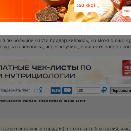
е душевных метаний по части мотивации, результатов клиент
и/питанием, я тебе могу дать ИНСТРУМЕНТЫ, научить ими по
ты сходишь с дистанции - это ТВОИ проблемы и ТВОИ потраче
ь и я по большей части придерживаюсь, но можно еще чу
сурса с человека, через коучинг, если есть запрос ко
Поддержать ФнР
венного вина полезно или нет
 в такое состояние не придти:) а то что кето без знаний, и и