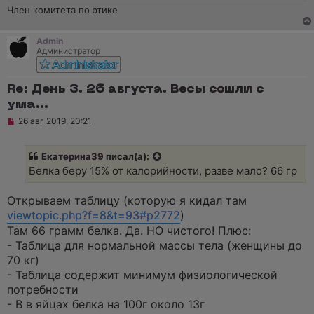
о
Член комитета по этике
б
щ
е
н
Admin
и
Администратор
е
Re: День 3. 26 августа. Весы сошли с
ума...
Н
26 авг 2019, 20:21
е
п
р
Екатерина39
писал(а):
о
ч
Белка беру 15% от калорийности, разве мало? 66 гр
и
т
а
Открываем таблицу (которую я кидал там
н
viewtopic.php?f=8&t=93#p2772
)
н
о
Там 66 грамм белка. Да. НО чистого! Плюс:
е
- Таблица для нормальной массы тела (женщины до
с
о
70 кг)
о
- Таблица содержит минимум физиологической
б
щ
потребности
е
- В в яйцах белка на 100г около 13г
н