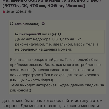
Re: Меняю образ жизни (а заодно и вес)
[1979г., Ж, 170см, 100 кг, Москва]
Н
26 авг 2019, 21:56
е
п
р
Admin
писал(а):
о
ч
и
Екатерина39
писал(а):
т
а
Да ну нет недобора. 0.8-1,2 гр на 1 кг
н
рекомендуемой, т.е. идеальной, массы тела, а
н
о
не реальной на данный момент.
е
с
о
Я считал на конкретный день. Плюс подсчёт был
о
приблизительным. Белка как много потреблять не
б
щ
желательно (мочевая кислота полезет вверх и
е
почки перегрузит) Так и сокращать тоже чревато
н
и
(мышцы сжигать будем)
е
Тема выходит интересная. Будем дальше следить за
рационом :)
да вот мне бы очень хотелось найти истину в этом
вопросе. Для меня это важно, так как я мясоед и