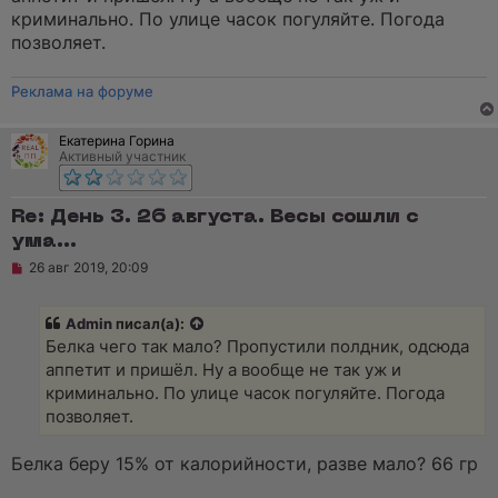
ч
криминально. По улице часок погуляйте. Погода
и
позволяет.
т
а
н
Реклама на форуме
н
о
е
с
Екатерина Горина
о
Активный участник
о
б
щ
Re: День 3. 26 августа. Весы сошли с
е
н
ума...
и
е
Н
26 авг 2019, 20:09
е
п
р
Admin
писал(а):
о
ч
Белка чего так мало? Пропустили полдник, одсюда
и
аппетит и пришёл. Ну а вообще не так уж и
т
а
криминально. По улице часок погуляйте. Погода
н
позволяет.
н
о
е
Белка беру 15% от калорийности, разве мало? 66 гр
с
о