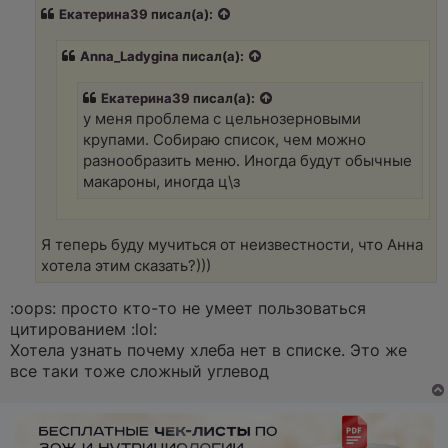
р
Екатерина39
писал(а):
о
ч
и
Anna_Ladygina
писал(а):
т
а
н
Екатерина39
писал(а):
н
о
у меня проблема с цельнозерновыми
е
крупами. Собираю список, чем можно
с
о
разнообразить меню. Иногда будут обычные
о
макароны, иногда ц\з
б
щ
е
н
и
Я теперь буду мучиться от неизвестности, что Анна
е
хотела этим сказать?)))
:oops: просто кто-то не умеет пользоваться
цитированием :lol:
Хотела узнать почему хлеба нет в списке. Это же
все таки тоже сложный углевод