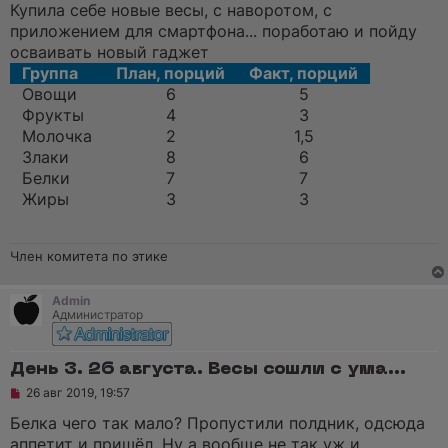
Купила себе новые весы, с наворотом, с
приложением для смартфона... поработаю и пойду
осваивать новый гаджет
Группа
План, порций
Факт, порций
Овощи
6
5
Фрукты
4
3
Молочка
2
1,5
Злаки
8
6
Белки
7
7
Жиры
3
3
Член комитета по этике
Admin
Администратор
День 3. 26 августа. Весы сошли с ума...
Н
26 авг 2019, 19:57
е
п
Белка чего так мало? Пропустили полдник, одсюда
р
аппетит и пришёл. Ну а вообще не так уж и
о