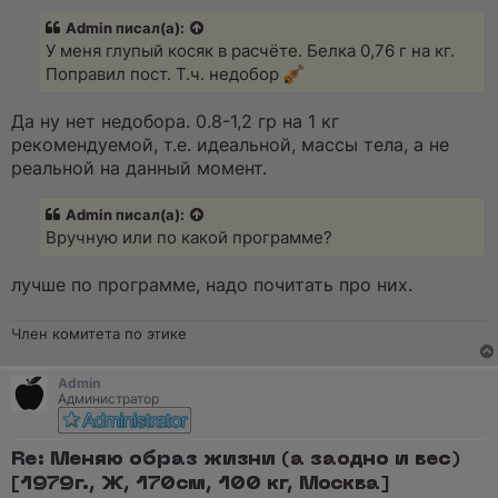
п
р
Admin
писал(а):
о
ч
У меня глупый косяк в расчёте. Белка 0,76 г на кг.
и
Поправил пост. Т.ч. недобор
т
а
н
Да ну нет недобора. 0.8-1,2 гр на 1 кг
н
о
рекомендуемой, т.е. идеальной, массы тела, а не
е
реальной на данный момент.
с
о
о
Admin
писал(а):
б
щ
Вручную или по какой программе?
е
н
и
лучше по программе, надо почитать про них.
е
Член комитета по этике
Admin
Администратор
Re: Меняю образ жизни (а заодно и вес)
[1979г., Ж, 170см, 100 кг, Москва]