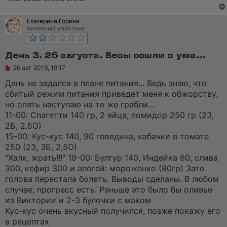
щ
е
н
Екатерина Горина
и
Активный участник
е
День 3. 26 августа. Весы сошли с ума...
Н
26 авг 2019, 19:17
е
п
День не задался в плане питания... Ведь знаю, что
р
сбитый режим питания приведет меня к обжорству,
о
ч
но опять наступаю на те же грабли...
и
11-00: Спагетти 140 гр, 2 яйца, помидор 250 гр (2З,
т
а
2Б, 2.5О)
н
15-00: Кус-кус 140, 90 говядина, кабачки в томате
н
о
250 (2З, 3Б, 2,5О)
е
"Халк, жрать!!!" 19-00: Булгур 140, Индейка 60, слива
с
о
300, кефир 300 и апогей: мороженко (80гр) Зато
о
голова перестала болеть. Выводы сделаны. В любом
б
щ
случае, прогресс есть. Раньше это было бы оливье
е
из Виктории и 2-3 булочки с маком
н
и
Кус-кус очень вкусный получился, позже покажу его
е
в рецептах