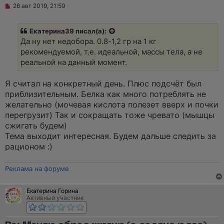
Н
26 авг 2019, 21:50
е
п
р
Екатерина39
писал(а):
о
ч
Да ну нет недобора. 0.8-1,2 гр на 1 кг
и
рекомендуемой, т.е. идеальной, массы тела, а не
т
а
реальной на данный момент.
н
н
о
Я считал на конкретный день. Плюс подсчёт был
е
приблизительным. Белка как много потреблять не
с
о
желательно (мочевая кислота полезет вверх и почки
о
перегрузит) Так и сокращать тоже чревато (мышцы
б
щ
сжигать будем)
е
Тема выходит интересная. Будем дальше следить за
н
и
рационом :)
е
Реклама на форуме
Екатерина Горина
Активный участник