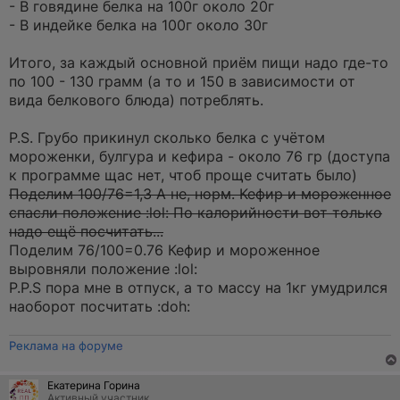
и
- В говядине белка на 100г около 20г
е
- В индейке белка на 100г около 30г
Итого, за каждый основной приём пищи надо где-то
по 100 - 130 грамм (а то и 150 в зависимости от
вида белкового блюда) потреблять.
P.S. Грубо прикинул сколько белка с учётом
мороженки, булгура и кефира - около 76 гр (доступа
к программе щас нет, чтоб проще считать было)
Поделим 100/76=1,3 А не, норм. Кефир и мороженное
спасли положение :lol: По калорийности вот только
надо ещё посчитать...
Поделим 76/100=0.76 Кефир и мороженное
выровняли положение :lol:
P.P.S пора мне в отпуск, а то массу на 1кг умудрился
наоборот посчитать :doh:
Реклама на форуме
Екатерина Горина
Активный участник