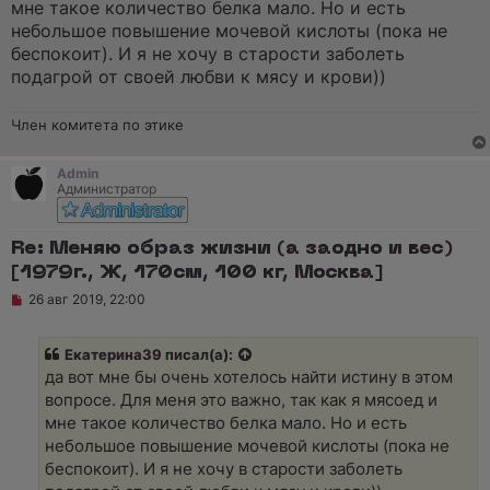
мне такое количество белка мало. Но и есть
небольшое повышение мочевой кислоты (пока не
беспокоит). И я не хочу в старости заболеть
подагрой от своей любви к мясу и крови))
Член комитета по этике
Admin
Администратор
Re: Меняю образ жизни (а заодно и вес)
[1979г., Ж, 170см, 100 кг, Москва]
Н
26 авг 2019, 22:00
е
п
р
Екатерина39
писал(а):
о
ч
да вот мне бы очень хотелось найти истину в этом
и
вопросе. Для меня это важно, так как я мясоед и
т
а
мне такое количество белка мало. Но и есть
н
небольшое повышение мочевой кислоты (пока не
н
о
беспокоит). И я не хочу в старости заболеть
е