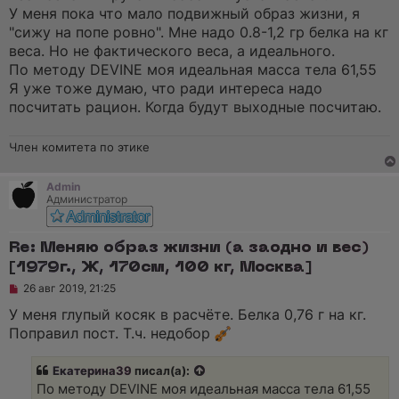
У меня пока что мало подвижный образ жизни, я
"сижу на попе ровно". Мне надо 0.8-1,2 гр белка на кг
веса. Но не фактического веса, а идеального.
По методу DEVINE моя идеальная масса тела 61,55
Я уже тоже думаю, что ради интереса надо
посчитать рацион. Когда будут выходные посчитаю.
Член комитета по этике
Admin
Администратор
Re: Меняю образ жизни (а заодно и вес)
[1979г., Ж, 170см, 100 кг, Москва]
Н
26 авг 2019, 21:25
е
п
У меня глупый косяк в расчёте. Белка 0,76 г на кг.
р
Поправил пост. Т.ч. недобор
о
ч
и
Екатерина39
писал(а):
т
а
По методу DEVINE моя идеальная масса тела 61,55