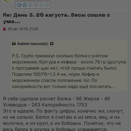
Re: День 3. 26 августа. Весы сошли с
ума...
Н
26 авг 2019, 21:20
е
п
р
Admin
писал(а):
о
ч
и
P.S. Грубо прикинул сколько белка с учётом
т
а
мороженки, булгура и кефира - около 76 гр (доступа
н
к программе щас нет, чтоб проще считать было)
н
о
Поделим 100/76=1,3 А не, норм. Кефир и
е
мороженное спасли положение :lol: По
с
о
калорийности вот только надо ещё посчитать...
о
б
щ
Я себе сделала расчет Белка - 66 Жиров - 49
е
Углеводов - 263 Калорийность 1753
н
и
Это в идеале. По факту цифры, конечно же, скачут,
е
но не сильно. Белок я считаю и из мяса, яиц, и из
молочки, и из круп, и из бобовых. Понятно, что не
весь белок в крупах и бобовых усваивается.