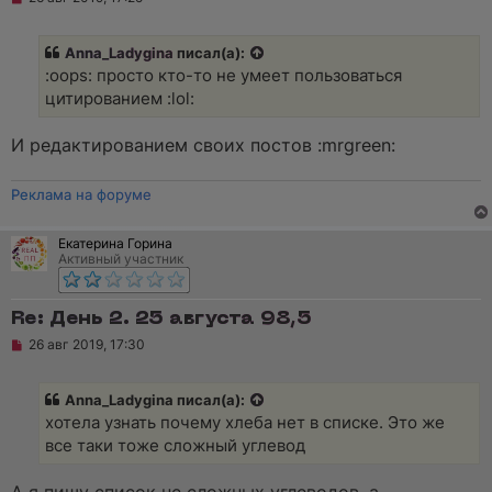
б
е
щ
п
е
р
Anna_Ladygina
писал(а):
н
о
и
ч
:oops: просто кто-то не умеет пользоваться
е
и
цитированием :lol:
т
а
н
И редактированием своих постов :mrgreen:
н
о
е
Реклама на форуме
с
о
о
б
Екатерина Горина
щ
Активный участник
е
н
и
Re: День 2. 25 августа 98,5
е
Н
26 авг 2019, 17:30
е
п
р
Anna_Ladygina писал(а):
о
ч
хотела узнать почему хлеба нет в списке. Это же
и
все таки тоже сложный углевод
т
а
н