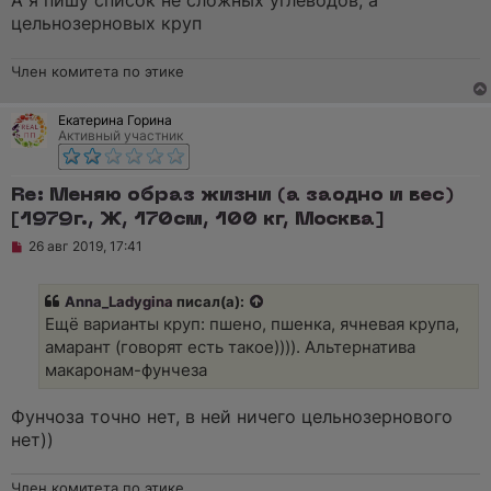
А я пишу список не сложных углеводов, а
н
о
цельнозерновых круп
е
с
о
Член комитета по этике
о
б
щ
Екатерина Горина
е
Активный участник
н
и
е
Re: Меняю образ жизни (а заодно и вес)
[1979г., Ж, 170см, 100 кг, Москва]
Н
26 авг 2019, 17:41
е
п
р
Anna_Ladygina
писал(а):
о
ч
Ещё варианты круп: пшено, пшенка, ячневая крупа,
и
амарант (говорят есть такое)))). Альтернатива
т
а
макаронам-фунчеза
н
н
о
Фунчоза точно нет, в ней ничего цельнозернового
е
нет))
с
о
о
Член комитета по этике
б