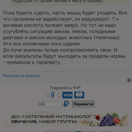
подагрой от своей любви к мясу и крови))
с
о
о
Пока будете худеть, часть мышц будет уходить. Все
б
щ
что организм не задействует, он редуцирует. Т.ч.
е
мочевая кислота полезет вверх. Но тут не надо
н
и
усугублять ситуацию вином, пивом, голодными
е
диетами и мясом молодых животных (телятины).
Это все исключаем пока худеем.
До кучи анализы лучше контролировать свои. И
если результаты будут выходить за пределы нормы
- прямиком к терапевту.
Реклама на форуме
Поддержать ФнР