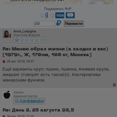
Поддержать ФнР
Anna_Ladygina
Участник форума
Re: Меняю образ жизни (а заодно и вес)
[1979г., Ж, 170см, 100 кг, Москва]
Н
26 авг 2019, 16:37
е
п
Ещё варианты круп: пшено, пшенка, ячневая крупа,
р
амарант (говорят есть такое)))). Альтернатива
о
ч
макаронам-фунчеза
и
т
а
Admin
н
Администратор
н
о
е
с
Re: День 2. 25 августа 98,5
о
о
Н
26 авг 2019, 17:25