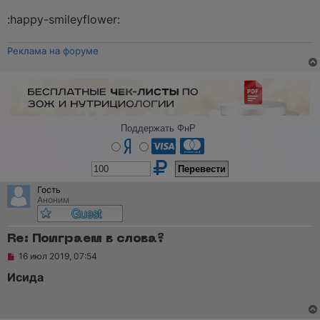
т
а
:happy-smileyflower:
н
н
о
Реклама на форуме
е
с
о
о
б
щ
е
н
Поддержать ФнР
и
е
Гость
Аноним
Re: Поиграем в слова?
Н
16 июл 2019, 07:54
е
п
Исида
р
о
ч
и