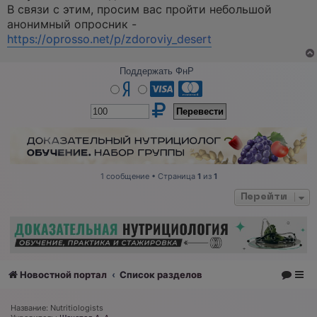
а
В связи с этим, просим вас пройти небольшой
н
анонимный опросник -
н
о
https://oprosso.net/p/zdoroviy_desert
е
с
о
Поддержать ФнР
о
б
щ
е
н
и
е
1 сообщение • Страница
1
из
1
Перейти
Новостной портал
Список разделов
Название: Nutritiologists