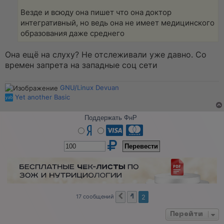
н
н
Везде и всюду она пишет что она доктор
о
интегративный, но ведь она не имеет медицинского
е
с
образования даже среднего
о
о
б
Она ещё на слуху? Не отслеживали уже давно. Со
щ
времен запрета на западные соц сети
е
н
и
GNU/Linux Devuan
е
Yet another Basic
Поддержать ФнР
17 сообщений
2
1
Пред.
Перейти