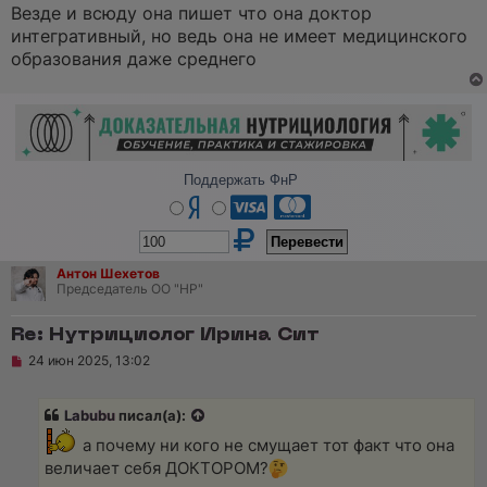
т
Везде и всюду она пишет что она доктор
а
интегративный, но ведь она не имеет медицинского
н
н
образования даже среднего
о
е
с
о
о
б
щ
е
Поддержать ФнР
н
и
е
Антон Шехетов
Председатель ОО "НР"
Re: Нутрициолог Ирина Сит
Н
24 июн 2025, 13:02
е
п
р
Labubu
писал(а):
о
ч
а почему ни кого не смущает тот факт что она
и
т
величает себя ДОКТОРОМ?
а