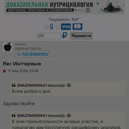
Поддержать ФнР
Admin
Администратор
Re: Интервью
Н
11 мар 2026, 22:26
е
п
р
SMUZIMARINA1
писал(а):
о
ч
Всем доброго дня.
и
т
а
Здравствуйте
н
н
о
SMUZIMARINA1
писал(а):
е
В знак признательности за ваше участие, я
с
о
предлагаю вам бесплатную расшифровку анализов.