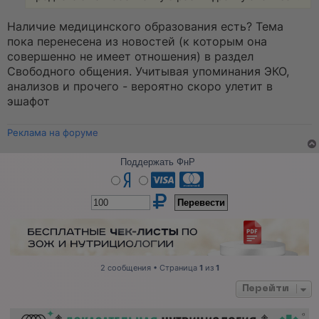
о
б
щ
Наличие медицинского образования есть? Тема
е
пока перенесена из новостей (к которым она
н
и
совершенно не имеет отношения) в раздел
е
Свободного общения. Учитывая упоминания ЭКО,
анализов и прочего - вероятно скоро улетит в
эшафот
Реклама на форуме
Поддержать ФнР
2 сообщения • Страница
1
из
1
Перейти