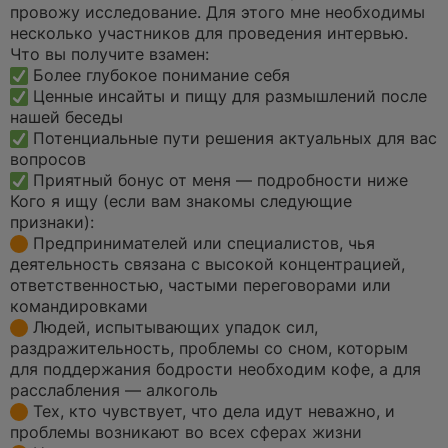
а
провожу исследование. Для этого мне необходимы
н
несколько участников для проведения интервью.
н
о
Что вы получите взамен:
е
Более глубокое понимание себя
с
о
Ценные инсайты и пищу для размышлений после
о
нашей беседы
б
щ
Потенциальные пути решения актуальных для вас
е
вопросов
н
и
Приятный бонус от меня — подробности ниже
е
Кого я ищу (если вам знакомы следующие
признаки):
Предпринимателей или специалистов, чья
деятельность связана с высокой концентрацией,
ответственностью, частыми переговорами или
командировками
Людей, испытывающих упадок сил,
раздражительность, проблемы со сном, которым
для поддержания бодрости необходим кофе, а для
расслабления — алкоголь
Тех, кто чувствует, что дела идут неважно, и
проблемы возникают во всех сферах жизни