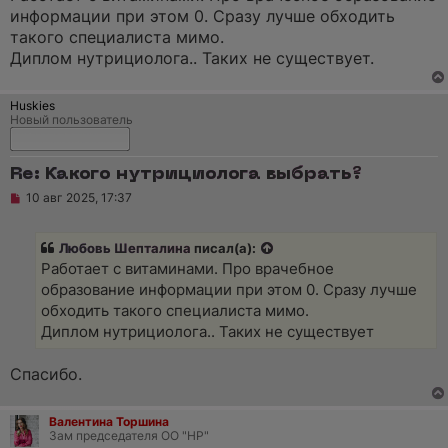
р
информации при этом 0. Сразу лучше обходить
о
ч
такого специалиста мимо.
и
Диплом нутрициолога.. Таких не существует.
т
а
н
н
Huskies
о
Новый пользователь
е
с
о
Re: Какого нутрициолога выбрать?
о
б
Н
10 авг 2025, 17:37
щ
е
е
п
н
р
и
Любовь Шепталина
писал(а):
о
е
ч
Работает с витаминами. Про врачебное
и
образование информации при этом 0. Сразу лучше
т
а
обходить такого специалиста мимо.
н
Диплом нутрициолога.. Таких не существует
н
о
е
Спасибо.
с
о
о
б
Валентина Торшина
щ
Зам председателя ОО "НР"