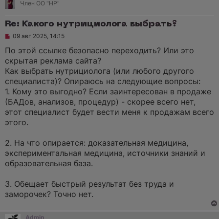
Член ОО "НР"
б
щ
е
Re: Какого нутрициолога выбрать?
н
и
Н
09 авг 2025, 14:15
е
е
п
По этой ссылке безопасно переходить? Или это
р
скрытая реклама сайта?
о
ч
Как выбрать нутрициолога (или любого другого
и
специалиста)? Опираюсь на следующие вопросы:
т
а
1. Кому это выгодно? Если заинтересован в продаже
н
(БАДов, анализов, процедур) - скорее всего нет,
н
о
этот специалист будет вести меня к продажам всего
е
этого.
с
о
о
2. На что опирается: доказательная медицина,
б
щ
экспериментальная медицина, источники знаний и
е
образовательная база.
н
и
е
3. Обещает быстрый результат без труда и
заморочек? Точно нет.
Admin