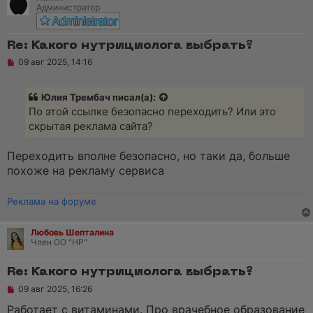
Администратор
Re: Какого нутрициолога выбрать?
Н
09 авг 2025, 14:16
е
п
р
Юлия Трембач
писал(а):
о
ч
По этой ссылке безопасно переходить? Или это
и
скрытая реклама сайта?
т
а
н
Переходить вполне безопасно, но таки да, больше
н
о
похоже на рекламу сервиса
е
с
о
Реклама на форуме
о
б
щ
Любовь Шепталина
е
Член ОО "НР"
н
и
е
Re: Какого нутрициолога выбрать?
Н
09 авг 2025, 16:26
е
п
Работает с витаминами. Про врачебное образование