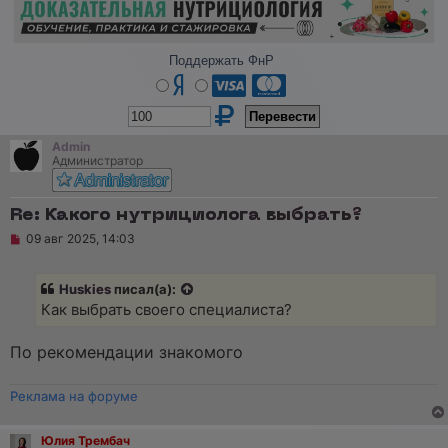
Поддержать ФнР
Admin
Администратор
Re: Какого нутрициолога выбрать?
Н
09 авг 2025, 14:03
е
п
р
Huskies
писал(а):
о
ч
Как выбрать своего специалиста?
и
т
а
По рекомендации знакомого
н
н
о
Реклама на форуме
е
с
о
Юлия Трембач
о