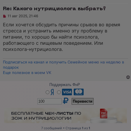
е
н
и
Re: Какого нутрициолога выбрать?
е
Н
11 авг 2025, 21:46
е
п
Если хочется обсудить причины срывов во время
р
стресса и устранить именно эту проблему в
о
ч
питании, то хорошо бы найти психолога,
и
работающего с пищевым поведением. Или
т
а
психолога-нутрициолога.
н
н
о
Подписаться на канал и получить Семейное меню на неделю в
е
подарок
с
Еще полезное в моем VK
о
о
б
Поддержать ФнР
щ
е
н
и
е
7 сообщений • Страница
1
из
1