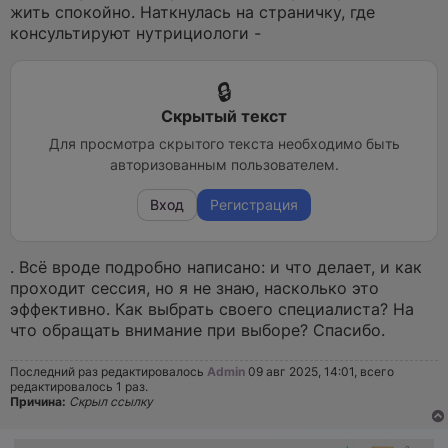
а
жить спокойно. Наткнулась на страничку, где
н
консультируют нутрициологи -
н
о
е
с
о
о
Скрытый текст
б
щ
Для просмотра скрытого текста необходимо быть
е
авторизованным пользователем.
н
и
е
Вход
Регистрация
. Всё вроде подробно написано: и что делает, и как
проходит сессия, но я не знаю, насколько это
эффективно. Как выбрать своего специалиста? На
что обращать внимание при выборе? Спасибо.
Последний раз редактировалось
Admin
09 авг 2025, 14:01, всего
редактировалось 1 раз.
Причина:
Скрыл ссылку