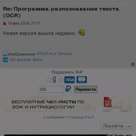
Re: Программа распознавания текста
(OCR)
Н
15 фев 2024, 17:17
е
п
Новая версия вышла недавно.
р
о
ч
и
т
GNU/Linux Devuan
а
Yet another Basic
н
н
о
Поддержать ФнР
е
с
о
о
б
щ
е
н
и
е
2 сообщения • Страница
1
из
1
Перейти