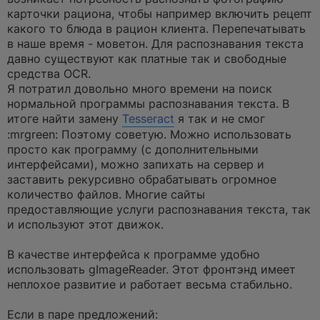
о
ч
карточки рациона, чтобы например включить рецепт
и
какого то блюда в рацион клиента. Перепечатывать
т
а
в наше время - моветон. Для распознавания текста
н
давно существуют как платные так и свободные
н
о
средства OCR.
е
Я потратил довольно много времени на поиск
с
о
нормальной программы распознавания текста. В
о
итоге найти замену
Tesseract
я так и не смог
б
щ
:mrgreen: Поэтому советую. Можно использовать
е
просто как программу (с дополнительными
н
и
интерфейсами), можно запихать на сервер и
е
заставить рекурсивно обрабатывать огромное
количество файлов. Многие сайты
предоставляющие услуги распознавания текста, так
и используют этот движок.
В качестве интерфейса к программе удобно
использовать gImageReader. Этот фронтэнд имеет
неплохое развитие и работает весьма стабильно.
Если в паре предложений: