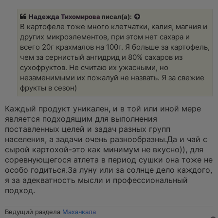
п
р
Надежда Тихомирова
писал(а):
о
ч
В картофеле тоже много клетчатки, калия, магния и
и
других микроэлементов, при этом нет сахара и
т
а
всего 20г крахмалов на 100г. Я больше за картофель,
н
чем за сернистый ангидрид и 80% сахаров из
н
о
сухофруктов. Не считаю их ужасными, но
е
незаменимыми их пожалуй не назвать. Я за свежие
с
о
фрукты в сезон)
о
б
щ
Каждый продукт уникален, и в той или иной мере
е
является подходящим для выполнения
н
и
поставленных целей и задач разных групп
е
населения, а задачи очень разнообразны.Да и чай с
сырой картохой-это как минимум не вкусно)), для
соревнующегося атлета в период сушки она тоже не
особо годиться.За луну или за солнце дело каждого,
я за адекватность мысли и профессиональный
подход.
Ведущий раздела
Махачкала