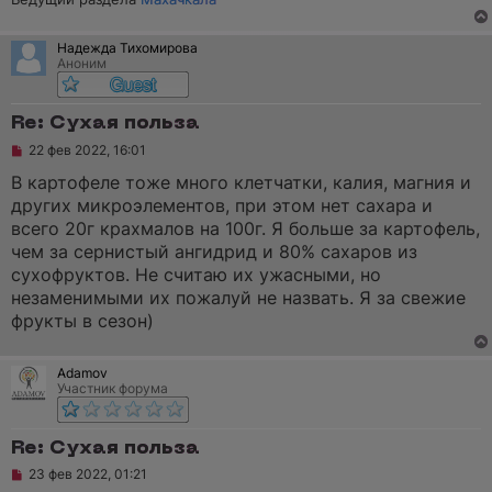
б
щ
е
н
Надежда Тихомирова
и
Аноним
е
Re: Сухая польза
Н
22 фев 2022, 16:01
е
п
В картофеле тоже много клетчатки, калия, магния и
р
других микроэлементов, при этом нет сахара и
о
ч
всего 20г крахмалов на 100г. Я больше за картофель,
и
чем за сернистый ангидрид и 80% сахаров из
т
а
сухофруктов. Не считаю их ужасными, но
н
незаменимыми их пожалуй не назвать. Я за свежие
н
о
фрукты в сезон)
е
с
о
Adamov
о
Участник форума
б
щ
е
н
Re: Сухая польза
и
е
Н
23 фев 2022, 01:21
е