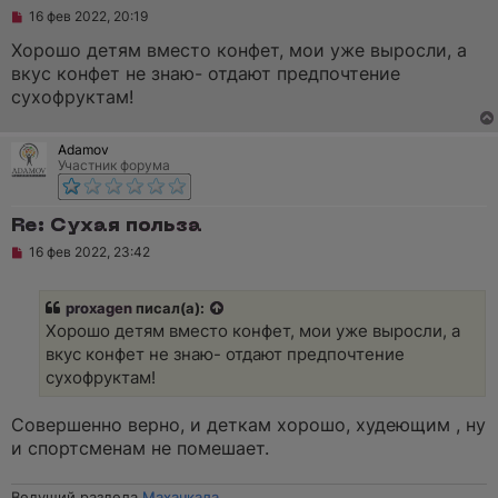
Н
16 фев 2022, 20:19
е
п
Хорошо детям вместо конфет, мои уже выросли, а
р
вкус конфет не знаю- отдают предпочтение
о
ч
сухофруктам!
и
т
а
Adamov
н
Участник форума
н
о
е
с
Re: Сухая польза
о
о
Н
16 фев 2022, 23:42
б
е
щ
п
е
р
proxagen
писал(а):
н
о
и
ч
Хорошо детям вместо конфет, мои уже выросли, а
е
и
вкус конфет не знаю- отдают предпочтение
т
а
сухофруктам!
н
н
о
Совершенно верно, и деткам хорошо, худеющим , ну
е
и спортсменам не помешает.
с
о
о
Ведущий раздела
Махачкала