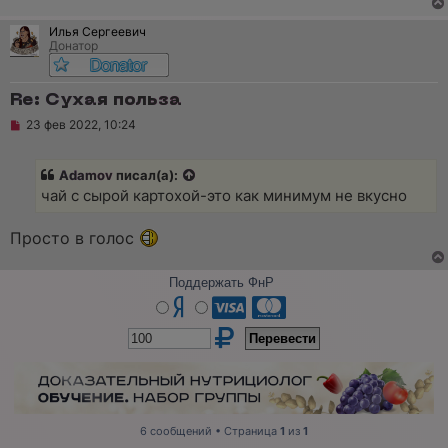
Илья Сергеевич
Донатор
Re: Сухая польза
Н
23 фев 2022, 10:24
е
п
р
Adamov
писал(а):
о
ч
чай с сырой картохой-это как минимум не вкусно
и
т
а
Просто в голос
н
н
о
Поддержать ФнР
е
с
о
о
б
щ
е
н
и
е
6 сообщений • Страница
1
из
1