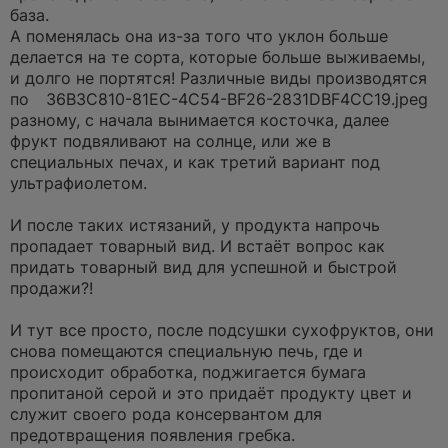
и
база.
т
а
А поменялась она из-за того что уклон больше
н
делается на те сорта, которые больше выживаемы,
н
о
и долго не портятся!
Различные виды производятся
е
по
36B3C810-81EC-4C54-BF26-2831DBF4CC19.jpeg
с
о
разному, с начала вынимается косточка, далее
о
фрукт подвяливают на солнце, или же в
б
щ
специальных печах, и как третий вариант под
е
ультрафиолетом.
н
и
е
И после таких истязаний, у продукта напрочь
пропадает товарный вид. И встаёт вопрос как
придать товарный вид для успешной и быстрой
продажи?!
И тут все просто, после подсушки сухофруктов, они
снова помещаются специальную печь, где и
происходит обработка, поджигается бумага
пропитаной серой и это придаёт продукту цвет и
служит своего рода консервантом для
предотвращения появления гребка.