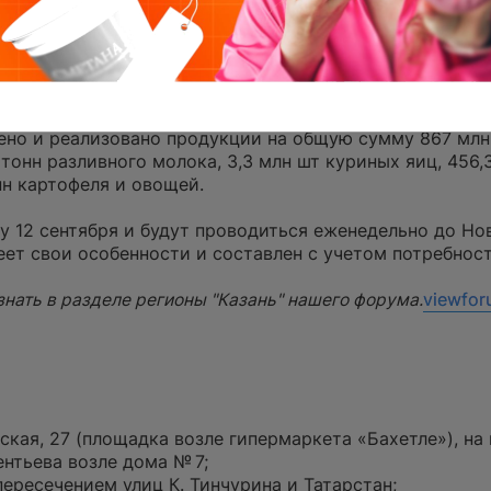
 ярмарки в Казани, Нижнекамске, Набережных Челнах 
ргово-ярмарочный комплекс «Новая Тура»). Горожане 
око, сыр, масло, яйца, овощи, мёд, сахар, муку, круп
муниципальных районов Татарстана.
ок в городах Казань, Нижнекамск, Набережные Челны и
ено и реализовано продукции на общую сумму 867 млн
тонн разливного молока, 3,3 млн шт куриных яиц, 456,
онн картофеля и овощей.
 12 сентября и будут проводиться еженедельно до Нов
ет свои особенности и составлен с учетом потребнос
знать в разделе регионы "Казань" нашего форума.
viewfor
кая, 27 (площадка возле гипермаркета «Бахетле»), на
ентьева возле дома № 7;
ересечением улиц К. Тинчурина и Татарстан;