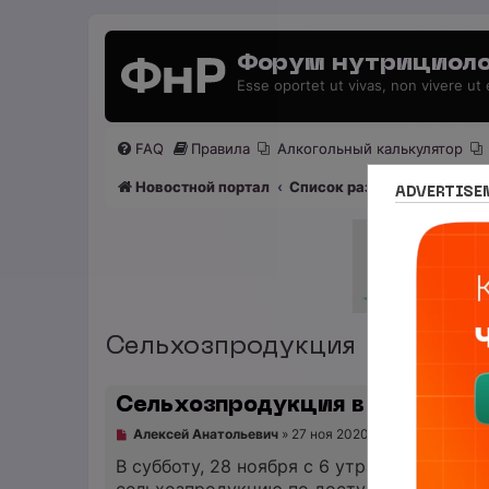
Форум нутрициоло
Esse oportet ut vivas, non vivere ut
FAQ
Правила
Алкогольный калькулятор
Новостной портал
Список разделов
Нутриц
ADVERTISE
Сельхозпродукция в Татарс
Сельхозпродукция в Татарста
Н
Алексей Анатольевич
»
27 ноя 2020, 11:53
е
п
В субботу, 28 ноября с 6 утра Минсельх
р