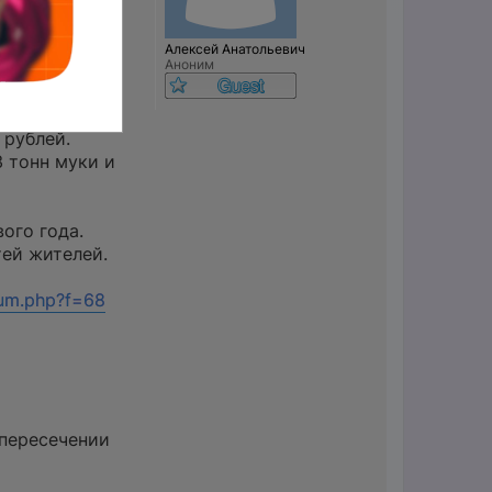
и в поселке
смогут купить
ы и другую
Алексей Анатольевич
Аноним
 рублей.
3 тонн муки и
ого года.
тей жителей.
um.php?f=68
 пересечении