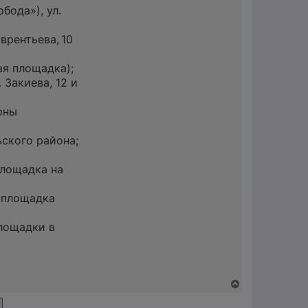
бода»), ул.
врентьева, 10
ая площадка);
 Закиева, 12 и
оны
ского района;
площадка на
 (площадка
лощадки в
В
е
р