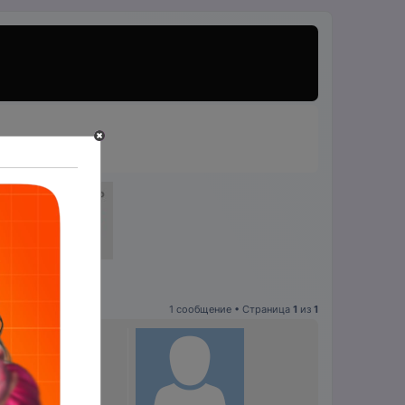
1 сообщение • Страница
1
из
1