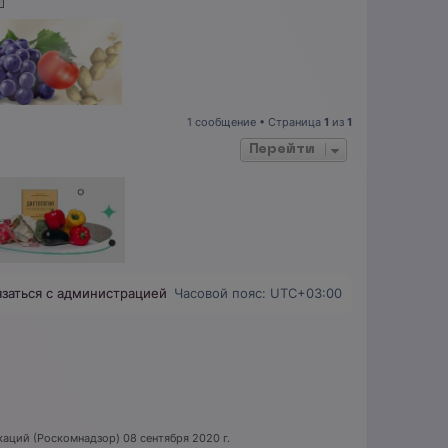
н
у
т
ь
с
я
к
н
1 сообщение • Страница
1
из
1
а
ч
Перейти
а
л
у
язаться с администрацией
Часовой пояс:
UTC+03:00
аций (Роскомнадзор) 08 сентября 2020 г.