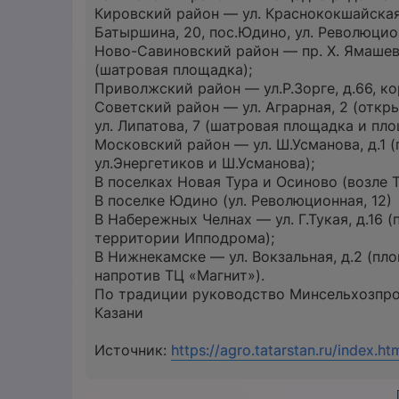
Кировский район — ул. Краснококшайская,
Батыршина, 20, пос.Юдино, ул. Революцион
Ново-Савиновский район — пр. Х. Ямашева,
(шатровая площадка);
Приволжский район — ул.Р.Зорге, д.66, ко
Советский район — ул. Аграрная, 2 (откр
ул. Липатова, 7 (шатровая площадка и пл
Московский район — ул. Ш.Усманова, д.1
ул.Энергетиков и Ш.Усманова);
В поселках Новая Тура и Осиново (возле
В поселке Юдино (ул. Революционная, 12)
В Набережных Челнах — ул. Г.Тукая, д.16
территории Ипподрома);
В Нижнекамске — ул. Вокзальная, д.2 (пл
напротив ТЦ «Магнит»).
По традиции руководство Минсельхозпро
Казани
Источник:
https://agro.tatarstan.ru/index.