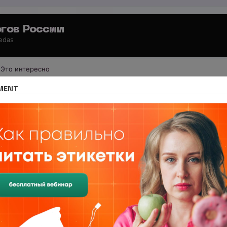
гов России
 edas
Это интересно
иология по регионам
Казань
MENT
тане по доступным ценам.
не по доступным ценам.
озпрод РТ приглашает жителей республики приобрести