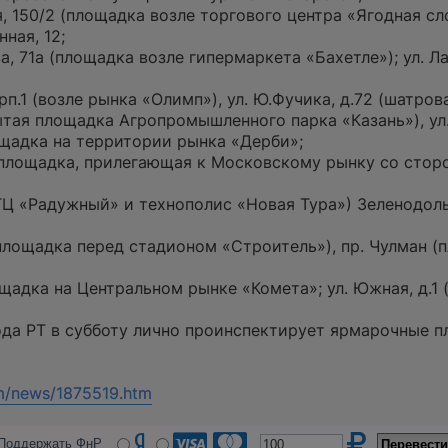
 150/2 (площадка возле торгового центра «Ягодная сло
ная, 12;
 71а (площадка возле гипермаркета «Бахетле»); ул. Ла
рп.1 (возле рынка «Олимп»), ул. Ю.Фучика, д.72 (шатров
ытая площадка Агропромышленного парка «Казань»), ул.
ощадка на территории рынка «Дерби»;
 (площадка, прилегающая к Московскому рынку со стор
 ТЦ «Радужный» и технополис «Новая Тура») Зеленодоль
 (площадка перед стадионом «Строитель»), пр. Чулман (
ощадка на Центральном рынке «Комета»; ул. Южная, д.1
да РТ в субботу лично проинспектирует ярмарочные п
htm/news/1875519.htm
Поддержать ФнР