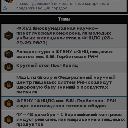
правил, удаляющий нежелательные материалы и
поддерживающий порядок
Темы
📣 XVI Международная научно-
практическая конференция молодых
учёных и специалистов в ФНЦПС (28-
29.09.2023)
Аспирантура в ФГБНУ «ФНЦ пищевых
систем им. В.М. Горбатова» РАН
Круглый стол ПостКовид
Mail.ru Group и Федеральный научный
центр пищевых систем РАН создадут
цифровую базу знаний о продуктах
питания
ФГБНУ "ФНЦПС им. В.М. Горбатова" РАН
ищет поставщиков готовых обедов
17 - 18 декабря - I Евразийский конгресс
индустрии специализированных пищевых
продуктов