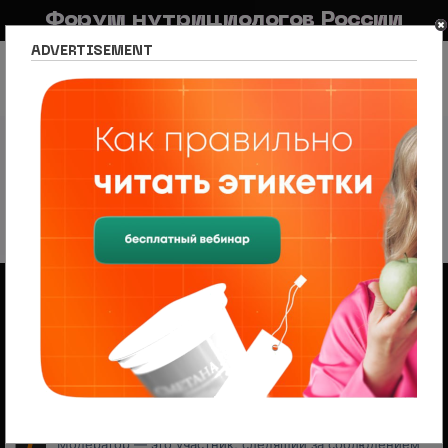
Форум нутрициологов России
ADVERTISEMENT
FAQ
Правила
Новостной портал
Список разделов
Нутрициология по регионам
Москва
ФГБНУ "ФНЦПС им. В.М. Горбатова" РАН
ФГБНУ "ФНЦПС им. В.М. Горбатова"
РАН
7 тем • Страница
1
из
1
Объявления
Менеджер по продажам (B2B/B2C) в НЦПС
— Удаленно, от 110 000 ₽
Ищем менеджера по продажам в лицензированный
учебный центр нутрициологии. Удаленная работа,
свободный график, оплата 20%
На форуме проводится набор
модераторов и ведущих разделов
Модератор — это участник, следящий за соблюдением