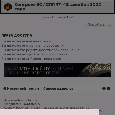
Конгресс ЕСИСПП 17-18 декабря 2020
года
7 тем • Страница
1
из
1
Перейти
ПРАВА ДОСТУПА
Вы
не можете
начинать темы
Вы
не можете
отвечать на сообщения
Вы
не можете
редактировать свои сообщения
Вы
не можете
удалять свои сообщения
Вы
не можете
добавлять вложения
Новостной портал
Список разделов
Название: Nutritiologists
Учредитель:
Шехетов А. А.
Адрес учредителя: 119361 г. Москва ул. Б. Очаковская 32-122
Адрес редакции и издателя: 119361 г. Москва ул. Б. Очаковская 32-122
Главный редактор:
Дмитрий Губарев