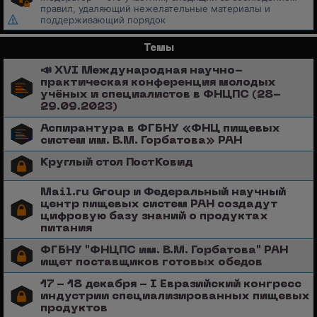
правил, удаляющий нежелательные материалы и
поддерживающий порядок
Темы
📣 XVI Международная научно-
практическая конференция молодых
учёных и специалистов в ФНЦПС (28-
29.09.2023)
Аспирантура в ФГБНУ «ФНЦ пищевых
систем им. В.М. Горбатова» РАН
Круглый стол ПостКовид
Mail.ru Group и Федеральный научный
центр пищевых систем РАН создадут
цифровую базу знаний о продуктах
питания
ФГБНУ "ФНЦПС им. В.М. Горбатова" РАН
ищет поставщиков готовых обедов
17 - 18 декабря - I Евразийский конгресс
индустрии специализированных пищевых
продуктов