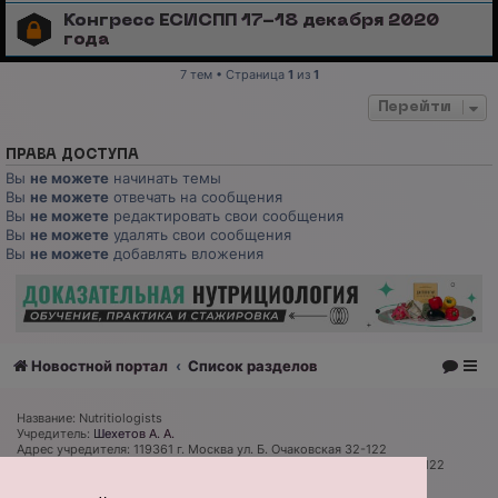
Конгресс ЕСИСПП 17-18 декабря 2020
года
7 тем • Страница
1
из
1
Перейти
ПРАВА ДОСТУПА
Вы
не можете
начинать темы
Вы
не можете
отвечать на сообщения
Вы
не можете
редактировать свои сообщения
Вы
не можете
удалять свои сообщения
Вы
не можете
добавлять вложения
Новостной портал
Список разделов
Название: Nutritiologists
Учредитель:
Шехетов А. А.
Адрес учредителя: 119361 г. Москва ул. Б. Очаковская 32-122
Адрес редакции и издателя: 119361 г. Москва ул. Б. Очаковская 32-122
Главный редактор:
Дмитрий Губарев
Телефон редакции: +7 (926) 319 81 27