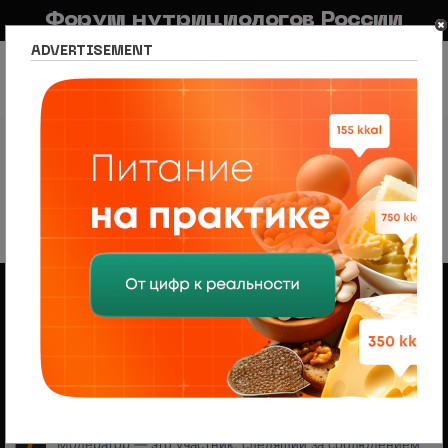
Форум нутрициологов России
ADVERTISEMENT
FAQ
Правила
Новостной портал
Список разделов
Нутрициология по регионам
Москва
ФГБНУ "ФНЦПС им. В.М. Горбатова" РАН
ФГБНУ "ФНЦПС им. В.М. Горбатова"
РАН
7 тем • Страница
1
из
1
Объявления
Менеджер по продажам (B2B/B2C) в НЦПС
— Удаленно, от 110 000 ₽
Ищем менеджера по продажам в лицензированный
учебный центр нутрициологии. Удаленная работа,
свободный график, оплата 20%
На форуме проводится набор
модераторов и ведущих разделов
Модератор — это участник, следящий за соблюдением