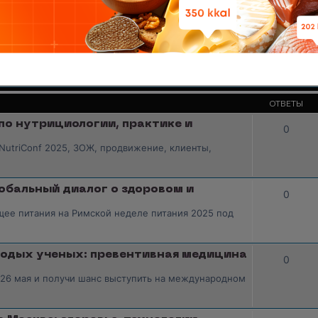
анный учебный центр нутрициологии. Удаленная
в форуме
Ярославль
дераторов и ведущих разделов
0
облюдением правил, удаляющий нежелательные
ие с администрацией
ОТВЕТЫ
по нутрициологии, практике и
0
NutriConf 2025, ЗОЖ, продвижение, клиенты,
лобальный диалог о здоровом и
0
ее питания на Римской неделе питания 2025 под
лодых ученых: превентивная медицина
0
 26 мая и получи шанс выступить на международном