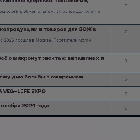
Москве: здоровье, технологии,
0
технологии, обмен опытом, активное долголетие,
экопродукции и товаров для ЗОЖ в
0
о 2025 прошла в Москве. Посетители могли
"Всё о микронутриентах: витаминах и
1
ному дню борьбы с ожирением
2
 VEG-LIFE EXPO
0
 ноября 2021 года
0