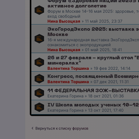
Форум «Здоровье нации 2025» в 
активное долголетие
Форум в Москве 14–16 мая 2025: здоровье, 
вход свободный
Нина Высоцкая
»
11 май 2025, 23:37
ЭкоГородЭкспо 2025: выставка 
Москве
16-я международная выставка ЭкоГородЭксп
ознакомиться с экопродукцией
Нина Высоцкая
»
01 май 2025, 18:41
26 и 27 февраля - круглый стол 
минералах"
Валентина Торшина
»
19 фев 2022, 14:14
Конгресс, посвященный Всемир
Валентина Торшина
»
07 дек 2021, 11:31
11 ФЕДЕРАЛЬНАЯ ЗОЖ-ВЫСТАВКА
Екатерина Горина
»
18 окт 2021, 01:36
IV Школа молодых ученых 10-12
Екатерина Горина
»
13 окт 2021, 17:40
Вернуться к списку форумов