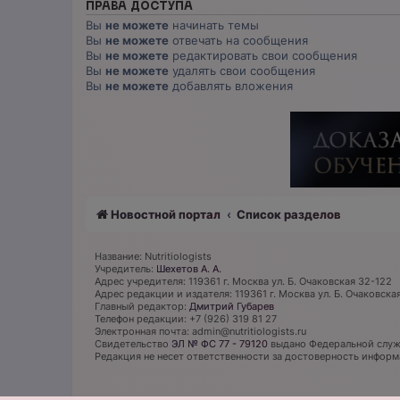
ПРАВА ДОСТУПА
Вы
не можете
начинать темы
Вы
не можете
отвечать на сообщения
Вы
не можете
редактировать свои сообщения
Вы
не можете
удалять свои сообщения
Вы
не можете
добавлять вложения
Новостной портал
Список разделов
Название: Nutritiologists
Учредитель:
Шехетов А. А.
Адрес учредителя: 119361 г. Москва ул. Б. Очаковская 32-122
Адрес редакции и издателя: 119361 г. Москва ул. Б. Очаковска
Главный редактор:
Дмитрий Губарев
Телефон редакции: +7 (926) 319 81 27
Электронная почта: admin@nutritiologists.ru
Cвидетельство
ЭЛ № ФС 77 - 79120
выдано Федеральной служб
Редакция не несет ответственности за достоверность инфор