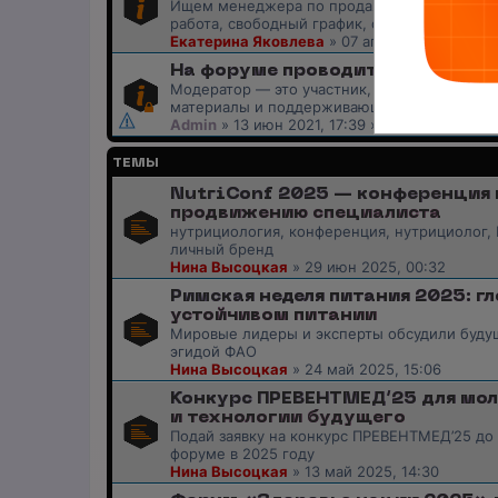
Ищем менеджера по продажам в лицензиров
работа, свободный график, оплата 20%
Екатерина Яковлева
»
07 апр 2026, 15:27
» 
На форуме проводится набор мо
Модератор — это участник, следящий за с
материалы и поддерживающий порядок
Admin
»
13 июн 2021, 17:39
» в форуме
Общен
ТЕМЫ
NutriConf 2025 — конференция 
продвижению специалиста
нутрициология, конференция, нутрициолог, 
личный бренд
Нина Высоцкая
»
29 июн 2025, 00:32
Римская неделя питания 2025: г
устойчивом питании
Мировые лидеры и эксперты обсудили будущ
эгидой ФАО
Нина Высоцкая
»
24 май 2025, 15:06
Конкурс ПРЕВЕНТМЕД’25 для мо
и технологии будущего
Подай заявку на конкурс ПРЕВЕНТМЕД’25 до
форуме в 2025 году
Нина Высоцкая
»
13 май 2025, 14:30