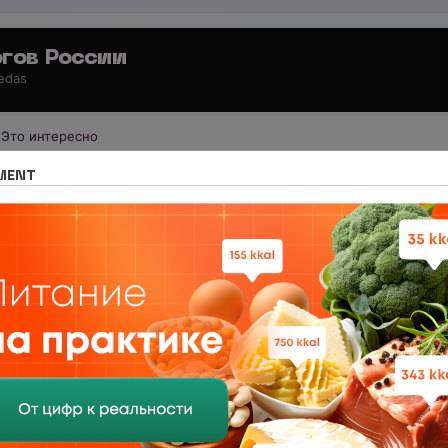
гов России
 edas
Это интересно
 для специалистов
Анонсы мероприятий
MENT
ОТВЕТЫ
 в НЦПС — Удаленно, от 110 000 ₽
0