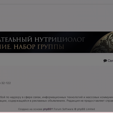
Св
я 32-122
ой по надзору в сфере связи, информационных технологий и массовых коммуник
мации, содержащейся в рекламных объявлениях. Редакция не предоставляет спр
Создано на основе
phpBB
® Forum Software © phpBB Limited