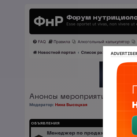
Форум нутрициоло
Esse oportet ut vivas, non vivere ut
FAQ
Правила
Алкогольный калькулятор
Новостной портал
Список разделов
Раздел
ADVERTISE
Анонсы мероприятий
Модератор:
Нина Высоцкая
ОБЪЯВЛЕНИЯ
Менеджер по продажам (B2B/B2C)