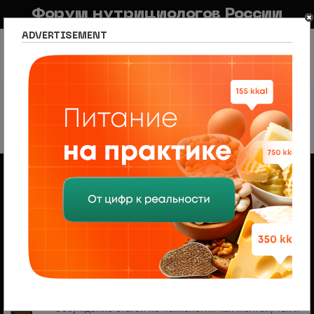
Форум нутрициологов России
ADVERTISEMENT
FAQ
Правила
Новостной портал
Список разделов
Сетевое издание Nutritiologists
Сетевое издание Nutritiologists
Форум
Новости нутрициологии и диетологии
Обсуждение новостей нутрициологии и диетологии
как желтой, так и серьезной научной прессы
Подфорум:
Nutrition and Dietetics News
Новости спорта и фитнеса
Обсуждение статей о спорте и фитнесе как желтой,
так и серьезной прессы
Подфорум:
Sports & Fitness News
Новости психологии
Обсуждение статей по психологии как желтой, так и