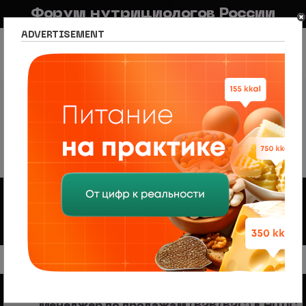
Форум нутрициологов России
ADVERTISEMENT
FAQ
Правила
Новостной портал
Список разделов
Сетевое издание Nutritiologists
Новости спорта и фитнеса
Новости спорта и фитнеса
Правила форума
Форум
Sports & Fitness News
Discussion of scientific articles on sports and fitness of both
the yellow and serious press
10 тем • Страница
1
из
1
Объявления
Менеджер по продажам (B2B/B2C) в НЦПС