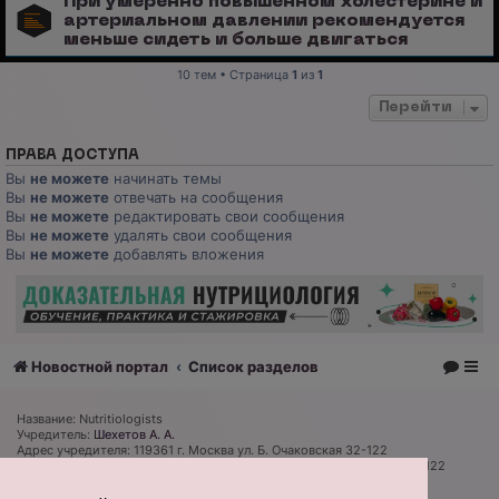
При умеренно повышенном холестерине и
артериальном давлении рекомендуется
меньше сидеть и больше двигаться
10 тем • Страница
1
из
1
Перейти
ПРАВА ДОСТУПА
Вы
не можете
начинать темы
Вы
не можете
отвечать на сообщения
Вы
не можете
редактировать свои сообщения
Вы
не можете
удалять свои сообщения
Вы
не можете
добавлять вложения
Новостной портал
Список разделов
Название: Nutritiologists
Учредитель:
Шехетов А. А.
Адрес учредителя: 119361 г. Москва ул. Б. Очаковская 32-122
Адрес редакции и издателя: 119361 г. Москва ул. Б. Очаковская 32-122
Главный редактор:
Дмитрий Губарев
Телефон редакции: +7 (926) 319 81 27