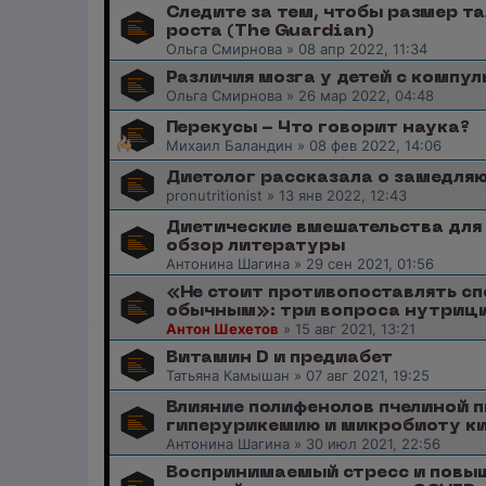
Следите за тем, чтобы размер т
роста (The Guardian)
Ольга Смирнова
»
08 апр 2022, 11:34
Различия мозга у детей с комп
Ольга Смирнова
»
26 мар 2022, 04:48
Перекусы - Что говорит наука?
Михаил Баландин
»
08 фев 2022, 14:06
Диетолог рассказала о замедля
pronutritionist
»
13 янв 2022, 12:43
Диетические вмешательства для
обзор литературы
Антонина Шагина
»
29 сен 2021, 01:56
«Не стоит противопоставлять с
обычным»: три вопроса нутриц
Антон Шехетов
»
15 авг 2021, 13:21
Витамин D и предиабет
Татьяна Камышан
»
07 авг 2021, 19:25
Влияние полифенолов пчелиной 
гиперурикемию и микробиоту к
Антонина Шагина
»
30 июл 2021, 22:56
Воспринимаемый стресс и повыш