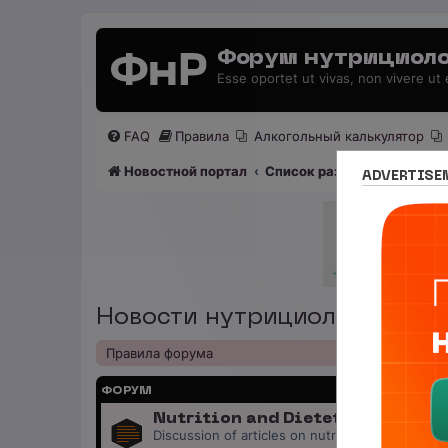
Форум нутрициоло
Esse oportet ut vivas, non vivere ut
FAQ
Правила
Алкогольный калькулятор
Новостной портал
Список разделов
Сетево
ADVERTISE
Новости нутрициологии и д
Правила форума
ФОРУМ
Nutrition and Dietetics News
Discussion of articles on nutrition and dieteti