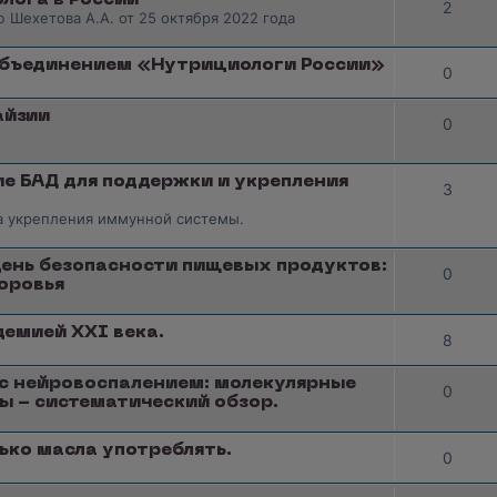
лога в России
2
ю Шехетова А.А. от 25 октября 2022 года
объединением «Нутрициологи России»
0
айзии
0
е БАД для поддержки и укрепления
3
а укрепления иммунной системы.
ень безопасности пищевых продуктов:
0
оровья
демией XXI века.
8
с нейровоспалением: молекулярные
0
ы - систематический обзор.
лько масла употреблять.
0