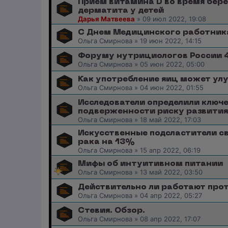
Прием витамина D во время бер
дерматита у детей
Дарья Матвеева
»
09 июл 2022, 19:08
С Днем Медицинского работник
Ольга Смирнова
»
19 июн 2022, 14:15
Форуму нутрициологов России 4
Ольга Смирнова
»
05 июн 2022, 05:00
Как употребление яиц может ул
Ольга Смирнова
»
04 июн 2022, 01:55
Исследователи определили ключ
подверженности риску развити
Ольга Смирнова
»
18 май 2022, 17:03
Искусственные подсластители с
рака на 13%
Ольга Смирнова
»
15 апр 2022, 06:19
Мифы об интуитивном питании
Ольга Смирнова
»
13 май 2022, 03:50
Действительно ли работают про
Ольга Смирнова
»
04 апр 2022, 05:27
Стевия. Обзор.
Ольга Смирнова
»
08 апр 2022, 17:07