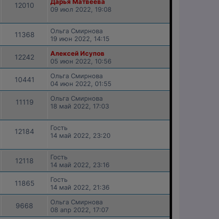
Дарья Матвеева
12010
09 июл 2022, 19:08
Ольга Смирнова
11368
19 июн 2022, 14:15
Алексей Исупов
12242
05 июн 2022, 10:56
Ольга Смирнова
10441
04 июн 2022, 01:55
Ольга Смирнова
11119
18 май 2022, 17:03
Гость
12184
14 май 2022, 23:20
Гость
12118
14 май 2022, 23:16
Гость
11865
14 май 2022, 21:36
Ольга Смирнова
9668
08 апр 2022, 17:07