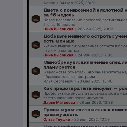
Admin
»
04 июл 2025, 08:30
Диета с пониженной кислотной н
за 16 недель
Новое исследование показало: растительная
6 кг за 16 недель
Нина Высоцкая
»
28 июн 2025, 20:12
Добавьте немного остроты: учён
есть меньше
Учёные выяснили: умеренная острота в блю
вкусом и сытостью
Нина Высоцкая
»
24 май 2025, 17:33
Минобрнауки: включение специа
планируется
В ведомстве отметили, что университеты н
образовательных программ
Илья Сергеевич
»
20 май 2025, 13:46
Как предотвратить инсульт – ро
Профилактика инсульта головного мозга – к
восстановлении после инсульта.
Дарья Матвеева
»
08 авг 2023, 13:38
Прием мультивитаминных компле
преимуществ
Ольга Глушко
»
25 июн 2022, 10:59