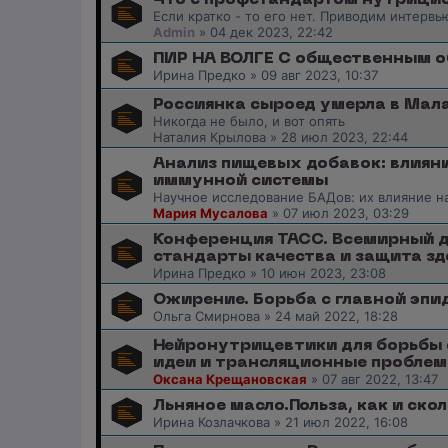
Что с профстандартом нутрицио
Если кратко - то его нет. Приводим интервь
Admin
»
04 дек 2023, 22:42
ПИР НА ВОЛГЕ С общественным 
Ирина Предко
»
09 авг 2023, 10:37
Россиянка сыроед умерла в Мал
Никогда не было, и вот опять
Наталия Крылова
»
28 июл 2023, 22:44
Анализ пищевых добавок: влияни
иммунной системы
Научное исследование БАДов: их влияние н
Мария Мусалова
»
07 июл 2023, 03:29
Конференция ТАСС. Всемирный д
стандарты качества и защита зд
Ирина Предко
»
10 июн 2023, 23:08
Ожирение. Борьба с главной эпи
Ольга Смирнова
»
24 май 2022, 18:28
Нейронутрицевтики для борьбы 
идеи и трансляционные проблем
Оксана Крещановская
»
07 авг 2022, 13:47
Льняное масло.Польза, как и ско
Ирина Козлачкова
»
21 июл 2022, 16:08