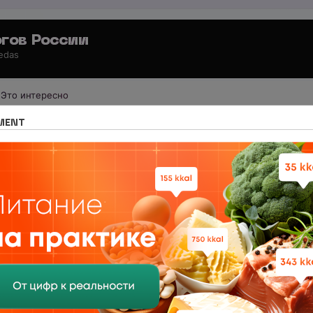
гов России
 edas
Это интересно
е издание Nutritiologists
Новости нутрициологии и диетологии
MENT
иетологии
ТЕМЫ
526
cs of both the yellow and the serious press