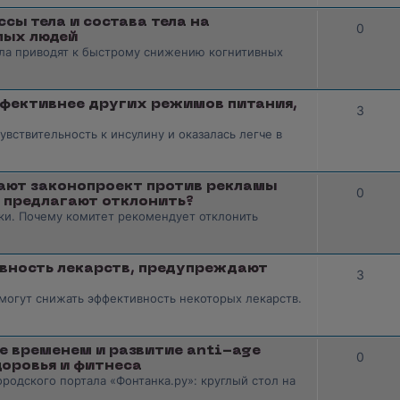
сы тела и состава тела на
0
лых людей
ела приводят к быстрому снижению когнитивных
эффективнее других режимов питания,
3
чувствительность к инсулину и оказалась легче в
дают законопроект против рекламы
0
о предлагают отклонить?
ки. Почему комитет рекомендует отклонить
вность лекарств, предупреждают
3
могут снижать эффективность некоторых лекарств.
ие временем и развитие anti-age
0
доровья и фитнеса
родского портала «Фонтанка.ру»: круглый стол на