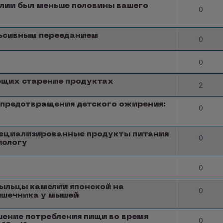
алии был меньше половины вашего
0
ульсивным перееданием
0
0
ющих старение продуктах
2
 предотвращения детского ожирения:
0
пециализированные продукты питания
0
иологу
0
пыльцы камелии японской на
0
ишечника у мышей
ение потребления пищи во время
0