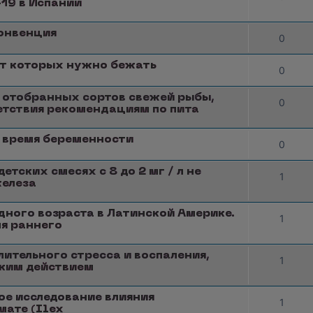
19 в Испании
онвенция
0
от которых нужно бежать
0
 отобранных сортов свежей рыбы,
0
етствия рекомендациям по пита
о время беременности
0
тских смесях с 8 до 2 мг / л не
1
железа
ного возраста в Латинской Америке.
1
ля раннего
ительного стресса и воспаления,
1
ским действием
е исследование влияния
1
мате (Ilex