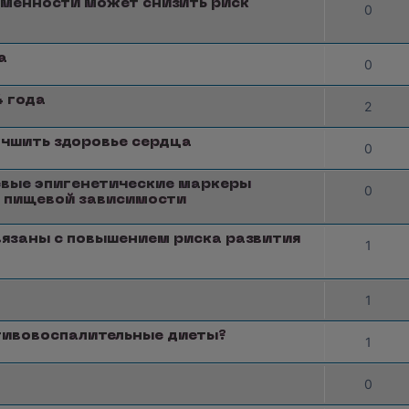
еменности может снизить риск
0
а
0
 года
2
учшить здоровье сердца
0
евые эпигенетические маркеры
0
я пищевой зависимости
вязаны с повышением риска развития
1
1
тивовоспалительные диеты?
1
0