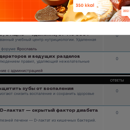
ОТВЕТЫ
 в НЦПС — Удаленно, от 110 000 ₽
0
анный учебный центр нутрициологии. Удаленная
в форуме
Ярославль
дераторов и ведущих разделов
0
облюдением правил, удаляющий нежелательные
ие с администрацией
ОТВЕТЫ
ащитить зубы от воспаления
0
могают снизить воспаление и сохранить здоровье
 D-лактат — скрытый фактор диабета
0
лезней печени — D-лактат из кишечных бактерий.