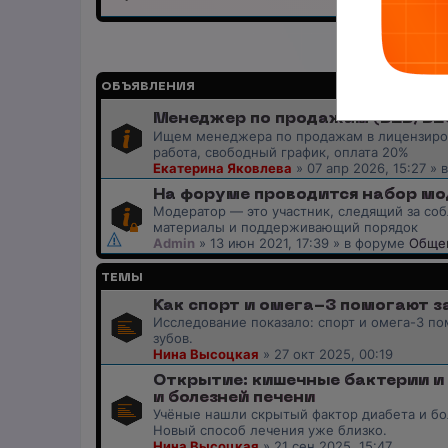
ОБЪЯВЛЕНИЯ
Менеджер по продажам (B2B/B2C)
Ищем менеджера по продажам в лицензиров
работа, свободный график, оплата 20%
Екатерина Яковлева
»
07 апр 2026, 15:27
» 
На форуме проводится набор мо
Модератор — это участник, следящий за с
материалы и поддерживающий порядок
Admin
»
13 июн 2021, 17:39
» в форуме
Общен
ТЕМЫ
Как спорт и омега-3 помогают з
Исследование показало: спорт и омега-3 по
зубов.
Нина Высоцкая
»
27 окт 2025, 00:19
Открытие: кишечные бактерии и
и болезней печени
Учёные нашли скрытый фактор диабета и бо
Новый способ лечения уже близко.
Нина Высоцкая
»
21 сен 2025, 15:47