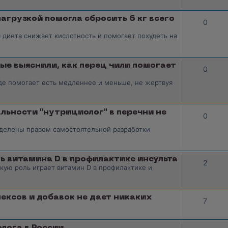
агрузкой помогла сбросить 6 кг всего
0
 диета снижает кислотность и помогает похудеть на
ые выяснили, как перец чили помогает
0
де помогает есть медленнее и меньше, не жертвуя
льности "нутрициолог" в перечни не
0
аделены правом самостоятельной разработки
ль витамина D в профилактике инсульта
2
акую роль играет витамин D в профилактике и
ксов и добавок не дает никаких
7