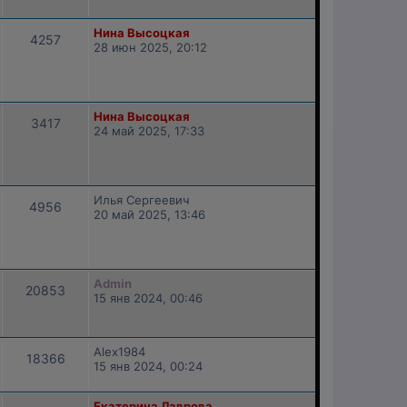
Нина Высоцкая
4257
28 июн 2025, 20:12
Нина Высоцкая
3417
24 май 2025, 17:33
Илья Сергеевич
4956
20 май 2025, 13:46
Admin
20853
15 янв 2024, 00:46
Alex1984
18366
15 янв 2024, 00:24
Екатерина Лаврова