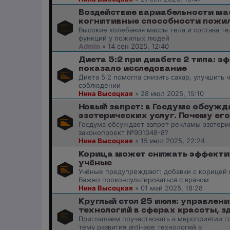
Воздействие вариабельности мас
когнитивные способности пожи
Высокие колебания массы тела и состава т
функций у пожилых людей
Admin
»
14 сен 2025, 12:40
Диета 5:2 при диабете 2 типа: 
показало исследование
Диета 5:2 помогла снизить сахар, улучшить 
соблюдении
Нина Высоцкая
»
28 июл 2025, 15:10
Новый запрет: в Госдуме обсуж
эзотерических услуг. Почему ег
Госдума обсуждает запрет рекламы эзотери
законопроект №901048-8?
Нина Высоцкая
»
15 июл 2025, 22:24
Корица может снижать эффекти
учёные
Учёные предупреждают: добавки с корицей 
Важно проконсультироваться с врачом
Нина Высоцкая
»
01 май 2025, 18:28
Круглый стол 25 июля: управлен
технологий в сферах красоты, з
Приглашаем поучаствовать в мероприятии го
тему развития anti-age технологий в