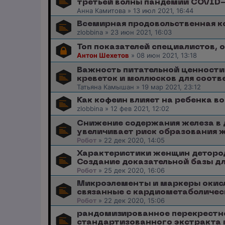
третьей волны пандемии COVID-
Анна Камитова
»
13 июл 2021, 16:44
Всемирная продовольственная к
zlobbina
»
23 июн 2021, 16:03
Топ показателей специалистов, 
Антон Шехетов
»
08 июн 2021, 13:18
Важность питательной ценности
креветок и моллюсков для соотв
Татьяна Камышан
»
19 мар 2021, 23:12
Как кофеин влияет на ребенка в
zlobbina
»
12 фев 2021, 12:02
Снижение содержания железа в де
увеличивает риск образования 
Робот
»
22 дек 2020, 14:05
Характеристики женщин детород
Создание доказательной базы д
Робот
»
25 дек 2020, 16:06
Микроэлементы и маркеры окисл
связанные с кардиометаболиче
Робот
»
22 дек 2020, 15:06
рандомизированное перекрестно
стандартизованного экстракта 