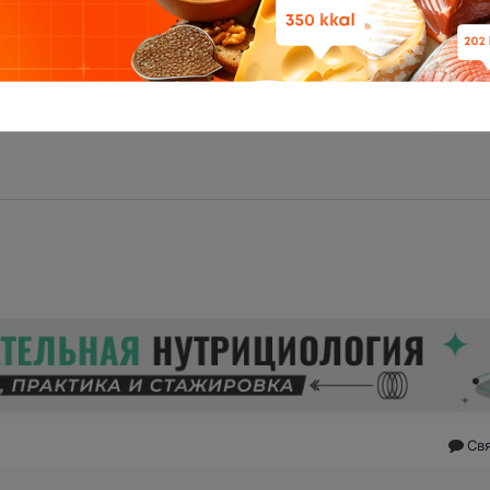
в форуме
Ярославль
дераторов и ведущих разделов
0
облюдением правил, удаляющий нежелательные
ие с администрацией
Св