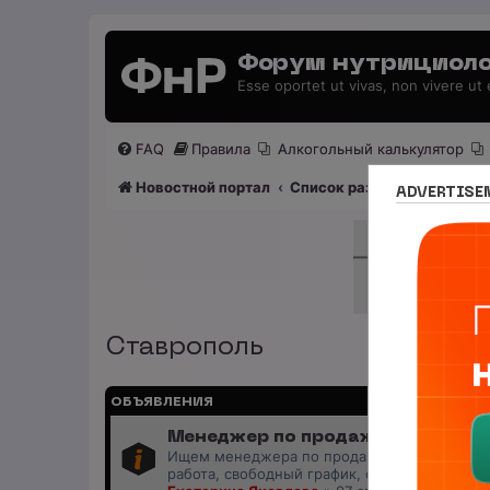
Форум нутрициоло
Esse oportet ut vivas, non vivere ut
FAQ
Правила
Алкогольный калькулятор
Новостной портал
Список разделов
Нутриц
ADVERTISE
Ставрополь
ОБЪЯВЛЕНИЯ
Менеджер по продажам (B2B/B2C)
Ищем менеджера по продажам в лицензиров
работа, свободный график, оплата 20%