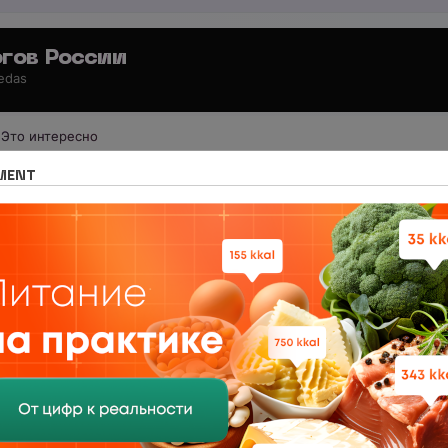
гов России
 edas
Это интересно
иология по регионам
Список регионов
Ставрополь
MENT
ОТВЕТЫ
 в НЦПС — Удаленно, от 110 000 ₽
0
анный учебный центр нутрициологии. Удаленная