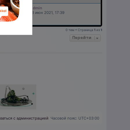
Admin
41426
13 июн 2021, 17:39
0 тем • Страница
1
из
1
Перейти
язаться с администрацией
Часовой пояс:
UTC+03:00