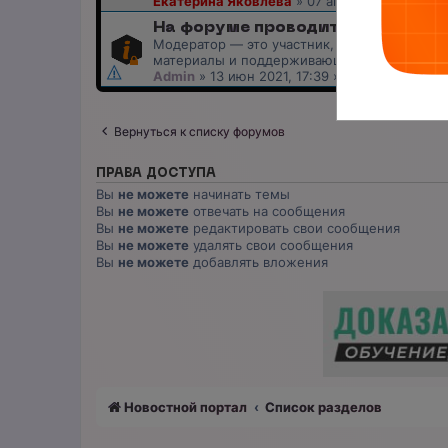
Екатерина Яковлева
»
07 апр 2026, 15:27
» 
На форуме проводится набор мо
Модератор — это участник, следящий за с
материалы и поддерживающий порядок
Admin
»
13 июн 2021, 17:39
» в форуме
Общен
Вернуться к списку форумов
ПРАВА ДОСТУПА
Вы
не можете
начинать темы
Вы
не можете
отвечать на сообщения
Вы
не можете
редактировать свои сообщения
Вы
не можете
удалять свои сообщения
Вы
не можете
добавлять вложения
Новостной портал
Список разделов