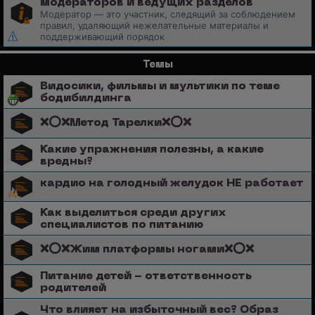
модераторов и ведущих разделов
Модератор — это участник, следящий за соблюдением
правил, удаляющий нежелательные материалы и
поддерживающий порядок
Темы
Видосики, фильмы и мультики по теме
бодибилдинга
❌⭕️❌Метод Тарелки❌⭕️❌
Какие упражнения полезны, а какие
вредны?
кардио на голодный желудок НЕ работает
Как выделиться среди других
специалистов по питанию
❌⭕️❌Жим платформы ногами❌⭕️❌
Питание детей - ответственность
родителей
Что влияет на избыточный вес? Образ