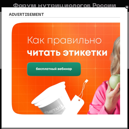
Форум нутрициологов России
ADVERTISEMENT
FAQ
Правила
Новостной портал
Список разделов
Раздел для специалистов
Все о спорте и фитнесе
Все о спорте и фитнесе
19 тем • Страница
1
из
1
Объявления
Менеджер по продажам (B2B/B2C) в НЦПС
— Удаленно, от 110 000 ₽
Ищем менеджера по продажам в лицензированный
учебный центр нутрициологии. Удаленная работа,
свободный график, оплата 20%
Отечественное спортивное питание от
Академии - Т
На форуме проводится набор