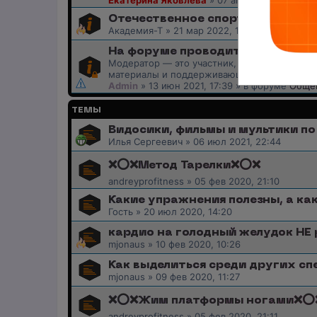
Екатерина Яковлева
»
07 апр 2026, 15:27
» 
Отечественное спортивное пита
Академия-Т
»
21 мар 2022, 15:37
На форуме проводится набор мо
Модератор — это участник, следящий за с
материалы и поддерживающий порядок
Admin
»
13 июн 2021, 17:39
» в форуме
Общен
ТЕМЫ
Видосики, фильмы и мультики п
Илья Сергеевич
»
06 июл 2021, 22:44
❌⭕️❌Метод Тарелки❌⭕️❌
andreyprofitness
»
05 фев 2020, 21:10
Какие упражнения полезны, а ка
Гость
»
20 июл 2020, 14:20
кардио на голодный желудок НЕ
mjonaus
»
10 фев 2020, 10:26
Как выделиться среди других сп
mjonaus
»
09 фев 2020, 11:27
❌⭕️❌Жим платформы ногами❌⭕️
andreyprofitness
»
05 фев 2020, 21:11