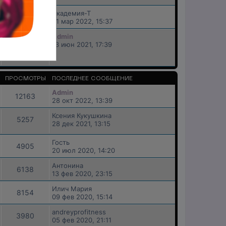
Академия-Т
4797
21 мар 2022, 15:37
Admin
41445
13 июн 2021, 17:39
ПРОСМОТРЫ
ПОСЛЕДНЕЕ СООБЩЕНИЕ
Admin
12163
28 окт 2022, 13:39
Ксения Кукушкина
5257
28 дек 2021, 13:15
Гость
4905
20 июл 2020, 14:20
Антонина
6138
13 фев 2020, 23:15
Илич Мария
8154
09 фев 2020, 15:14
andreyprofitness
3980
05 фев 2020, 21:11