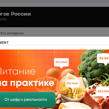
гов России
 edas
Это интересно
 для потребителей
Продукты питания
MENT
ОТВЕТЫ
 в НЦПС — Удаленно, от 110 000 ₽
0
анный учебный центр нутрициологии. Удаленная