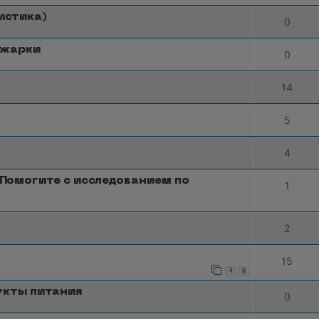
истика)
0
 жарки
0
14
5
4
Помогите с исследованием по
1
2
15
1
2
укты питания
0