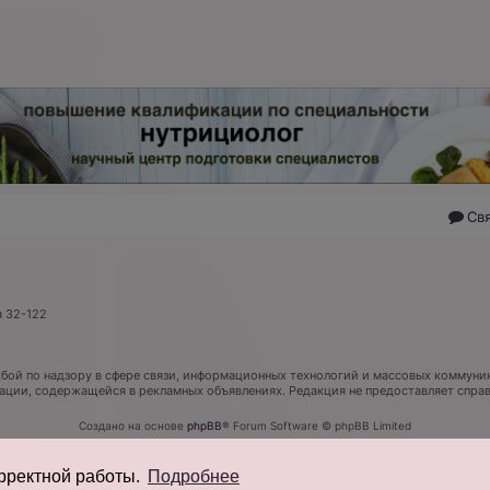
Св
я 32-122
ой по надзору в сфере связи, информационных технологий и массовых коммуник
мации, содержащейся в рекламных объявлениях. Редакция не предоставляет спр
Создано на основе
phpBB
® Forum Software © phpBB Limited
Русская поддержка phpBB
Конфиденциальность
|
Правила
орректной работы.
Подробнее