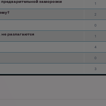
з предварительной заморозки
1
чему?
2
0
 не разлагаются
1
4
0
3