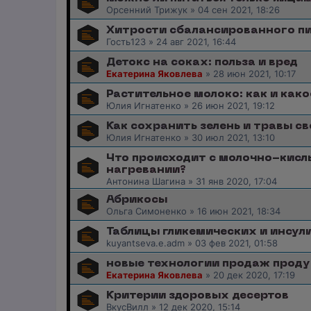
Орсенний Трижук
»
04 сен 2021, 18:26
Хитрости сбалансированного пи
Гость123
»
24 авг 2021, 16:44
Детокс на соках: польза и вред
Екатерина Яковлева
»
28 июн 2021, 10:17
Растительное молоко: как и как
Юлия Игнатенко
»
26 июн 2021, 19:12
Как сохранить зелень и травы с
Юлия Игнатенко
»
30 июл 2021, 13:10
Что происходит с молочно-кисл
нагревании?
Антонина Шагина
»
31 янв 2020, 17:04
Абрикосы
Ольга Симоненко
»
16 июн 2021, 18:34
Таблицы гликемических и инсул
kuyantseva.e.adm
»
03 фев 2021, 01:58
новые технологии продаж проду
Екатерина Яковлева
»
20 дек 2020, 17:19
Критерии здоровых десертов
ВкусВилл
»
12 дек 2020, 15:14