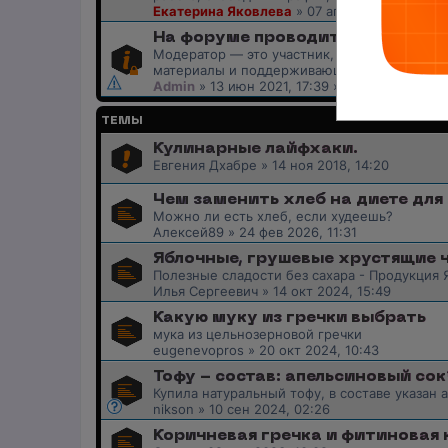
Екатерина Яковлева
»
07 апр 2026, 15:27
» 
На форуме проводится набор мо
Модератор — это участник, следящий за с
материалы и поддерживающий порядок
Admin
»
13 июн 2021, 17:39
» в форуме
Общен
ТЕМЫ
Кулинарные лайфхаки.
Евгения Дхабре
»
14 ноя 2018, 14:20
Чем заменить хлеб на диете для
Можно ли есть хлеб, если худеешь?
Алексей89
»
24 фев 2026, 11:31
Яблочные, грушевые хрустящие ч
Полезные сладости без сахара - Продукция 
Илья Сергеевич
»
14 окт 2024, 15:49
Какую муку из гречки выбрать
мука из цельнозерновой гречки
eugenevopros
»
20 окт 2024, 10:43
Тофу - состав: апельсиновый сок
Купила натуральный тофу, в составе указан
nikson
»
10 сен 2024, 02:26
Коричневая гречка и фитиновая 