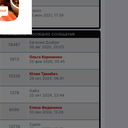
Admin
41433
13 июн 2021, 17:39
ПРОСМОТРЫ
ПОСЛЕДНЕЕ СООБЩЕНИЕ
Евгения Дхабре
18487
06 авг 2020, 20:03
Ольга Корниенко
3913
25 фев 2026, 05:45
Юлия Трембач
10226
29 окт 2024, 06:41
Galka
7279
22 окт 2024, 22:44
Елена Федюнина
8090
10 сен 2024, 12:26
Сурок
12774