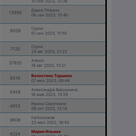
10 сен 2023, 12:38
Дарья Повшок
13896
06 сен 2023, 10:40
Сурок
9029
01 сен 2023, 11:50
Сурок
7120
24 авг 2023, 21:22
Admin
37925
18 авг 2023, 14:21
Валентина Торшина
8516
07 июл 2023, 09:44
Александра Варушкина
5458
18 май 2023, 13:59
Ирина Сироткина
4955
08 окт 2022, 12:14
haritonowae
9608
23 июл 2022, 18:55
Мария Ильина
6224