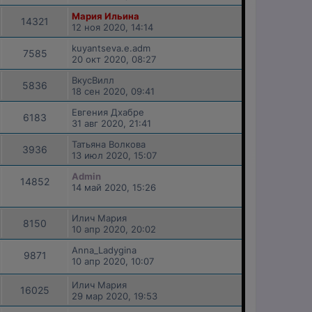
Мария Ильина
14321
12 ноя 2020, 14:14
kuyantseva.e.adm
7585
20 окт 2020, 08:27
ВкусВилл
5836
18 сен 2020, 09:41
Евгения Дхабре
6183
31 авг 2020, 21:41
Татьяна Волкова
3936
13 июл 2020, 15:07
Admin
14852
14 май 2020, 15:26
Илич Мария
8150
10 апр 2020, 20:02
Anna_Ladygina
9871
10 апр 2020, 10:07
Илич Мария
16025
29 мар 2020, 19:53