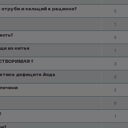
 отруби и кальций в рационе?
5
1
есть?
5
щи из китая
1
АСТВОРИМАЯ ?
3
актика дефицита йода
0
 печени
2
0
?
1
ми?