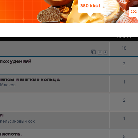
в форуме
Ярославль
дераторов и ведущих разделов
0
облюдением правил, удаляющий нежелательные
ие с администрацией
ОТВЕТЫ
18
1
2
 похудения?
2
ипсы и мягкие кольца
1
Яблоков
2
?!
1
 апельсиновый сок
кислота.
5