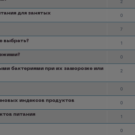
2
тания для занятых
0
7
ое выбрать?
1
вежими?
0
ыми бактериями при их заморозке или
2
0
иновых индексов продуктов
0
ктов питания
1
0