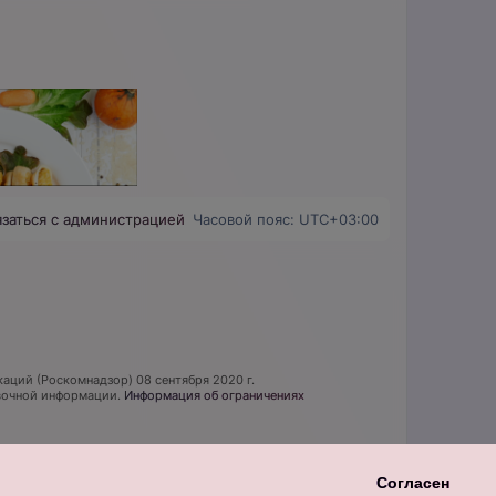
язаться с администрацией
Часовой пояс:
UTC+03:00
аций (Роскомнадзор) 08 сентября 2020 г.
авочной информации.
Информация об ограничениях
Согласен