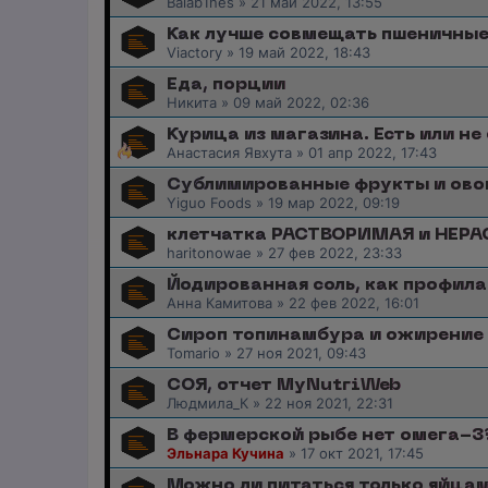
Balab1nes
»
21 май 2022, 13:55
Как лучше совмещать пшеничные
Viactory
»
19 май 2022, 18:43
Еда, порции
Никита
»
09 май 2022, 02:36
Курица из магазина. Есть или не 
Анастасия Явхута
»
01 апр 2022, 17:43
Сублимированные фрукты и ово
Yiguo Foods
»
19 мар 2022, 09:19
клетчатка РАСТВОРИМАЯ и НЕР
haritonowae
»
27 фев 2022, 23:33
Йодированная соль, как профил
Анна Камитова
»
22 фев 2022, 16:01
Сироп топинамбура и ожирение
Tomario
»
27 ноя 2021, 09:43
СОЯ, отчет MyNutriWeb
Людмила_К
»
22 ноя 2021, 22:31
В фермерской рыбе нет омега-3
Эльнара Кучина
»
17 окт 2021, 17:45
Можно ли питаться только яйца