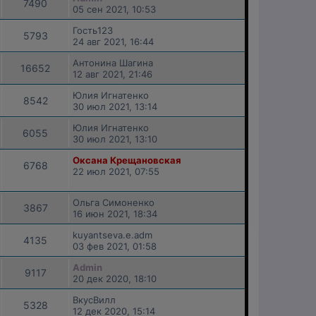
7490
05 сен 2021, 10:53
Гость123
5793
24 авг 2021, 16:44
Антонина Шагина
16652
12 авг 2021, 21:46
Юлия Игнатенко
8542
30 июл 2021, 13:14
Юлия Игнатенко
6055
30 июл 2021, 13:10
Оксана Крещановская
6768
22 июл 2021, 07:55
Ольга Симоненко
3867
16 июн 2021, 18:34
kuyantseva.e.adm
4135
03 фев 2021, 01:58
Admin
9117
20 дек 2020, 18:10
ВкусВилл
5328
12 дек 2020, 15:14