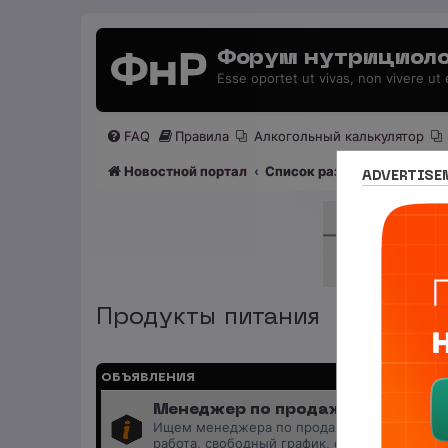
Форум нутрициоло
Esse oportet ut vivas, non vivere ut
FAQ
Правила
Алкогольный калькулятор
Новостной портал
Список разделов
Раздел
ADVERTISE
Продукты питания
ОБЪЯВЛЕНИЯ
Менеджер по продажам (B2B/B2C)
Ищем менеджера по продажам в лицензиров
работа, свободный график, оплата 20%