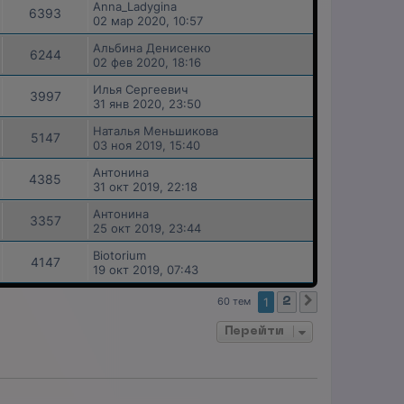
Anna_Ladygina
6393
02 мар 2020, 10:57
Альбина Денисенко
6244
02 фев 2020, 18:16
Илья Сергеевич
3997
31 янв 2020, 23:50
Наталья Меньшикова
5147
03 ноя 2019, 15:40
Антонина
4385
31 окт 2019, 22:18
Антонина
3357
25 окт 2019, 23:44
Biotorium
4147
19 окт 2019, 07:43
60 тем
1
2
След.
Перейти