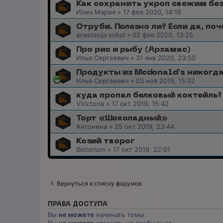
Как сохранить укроп свежим бе
Илич Мария
»
17 фев 2020, 14:18
Отруби. Полезно ли? Если да, по
anastasija.sokol
»
02 фев 2020, 13:25
Про рис и рыбу (Арзамас)
Илья Сергеевич
»
31 янв 2020, 23:50
Продукты из Mcdonald's никогда
Илья Сергеевич
»
03 ноя 2019, 15:32
куда пропал белковый коктейль?
VVictoria
»
17 окт 2019, 15:42
Торт «Шоколадный»
Антонина
»
25 окт 2019, 23:44
Козий творог
Biotorium
»
17 окт 2019, 22:01
Вернуться к списку форумов
ПРАВА ДОСТУПА
Вы
не можете
начинать темы