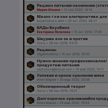
Рацион питания населения (стат
Мария Ильина
»
12 ноя 2020, 14:14
Масло гхи как альтернатива для
kuyantseva.e.adm
»
20 окт 2020, 08:27
БАДы ВкусВилл
Екатерина Яковлева
»
15 окт 2019, 17:05
Шаурма все за и против
Гость
»
28 окт 2019, 23:10
Рационы
OlgaVolodkina
»
15 окт 2019, 16:00
Нужно мнение профессионалов! 
продуктам питания
yashukova@icloud.com
»
14 май 2020, 13:11
Условия и сроки хранения мяса
Илич Мария
»
30 мар 2020, 20:06
Обезжиренный творог
Гость
»
08 сен 2019, 14:21
Долгосрочно хранившийся прод
Илич Мария
»
29 мар 2020, 19:53