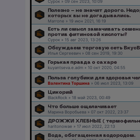
Сурок
»
09 сен 2023, 10:09
Полезно - не значит дорого. Нед
которых вы не догадывались.
Marrone
»
19 июн 2021, 16:19
Есть ли смысл замачивать семен
против фитиновой кислоты?
Сурок
»
15 авг 2023, 13:26
Обсуждаем торговую сеть Вкус
Илья Сергеевич
»
08 сен 2019, 19:30
Горькая правда о сахаре
kuyantseva.e.adm
»
10 окт 2020, 04:55
Польза голубики для здоровья че
Валентина Торшина
»
06 июл 2023, 13:09
Цикорий
BlackRock
»
18 май 2023, 00:49
Что больше ощелачивает
Марина Воробьева
»
07 окт 2022, 23:37
ДРОЖЖИ ХЛЕБНЫЕ ( термофильн
haritonowae
»
17 июл 2022, 22:13
Вода, обогащенная водородом.