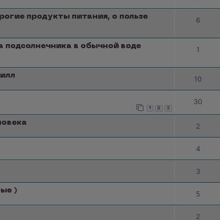
орогие продукты питания, о пользе
6
а подсолнечника в обычной воде
1
Вилл
10
30
1
2
3
ловека
2
4
3
ые )
5
2