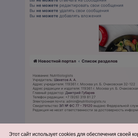
Вы
не можете
отвечать на сообщения
Вы
не можете
редактировать свои сообщения
Вы
не можете
удалять свои сообщения
Вы
не можете
добавлять вложения
Новостной портал
Список разделов
Название: Nutritiologists
Учредитель:
Шехетов А. А.
Адрес учредителя: 119361 г. Москва ул. Б. Очаковская 32-122
Адрес редакции и издателя: 119361 г. Москва ул. Б. Очаковска
Главный редактор:
Дмитрий Губарев
Телефон редакции: +7 (926) 319 81 27
Электронная почта: admin@nutritiologists.ru
Cвидетельство
ЭЛ № ФС 77 - 79120
выдано Федеральной служб
Редакция не несет ответственности за достоверность инфор
Этот сайт использует cookies для обеспечения своей к