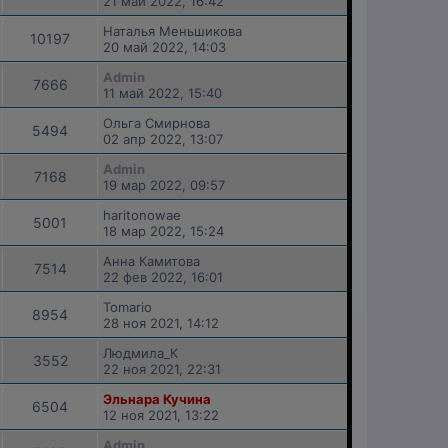
21 май 2022, 16:42
Наталья Меньшикова
10197
20 май 2022, 14:03
Admin
7666
11 май 2022, 15:40
Ольга Смирнова
5494
02 апр 2022, 13:07
Admin
7168
19 мар 2022, 09:57
haritonowae
5001
18 мар 2022, 15:24
Анна Камитова
7514
22 фев 2022, 16:01
Tomario
8954
28 ноя 2021, 14:12
Людмила_К
3552
22 ноя 2021, 22:31
Эльнара Кучина
6504
12 ноя 2021, 13:22
Admin