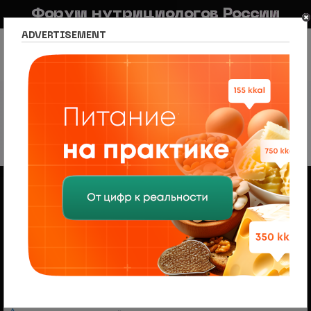
Форум нутрициологов России
ADVERTISEMENT
FAQ
Правила
Новостной портал
Список разделов
Раздел для потребителей
Истории похудения
Истории похудения
7 тем • Страница
1
из
1
Объявления
Менеджер по продажам (B2B/B2C) в НЦПС
— Удаленно, от 110 000 ₽
Ищем менеджера по продажам в лицензированный
учебный центр нутрициологии. Удаленная работа,
свободный график, оплата 20%
На форуме проводится набор
модераторов и ведущих разделов
Модератор — это участник, следящий за соблюдением
правил, удаляющий нежелательные материалы и