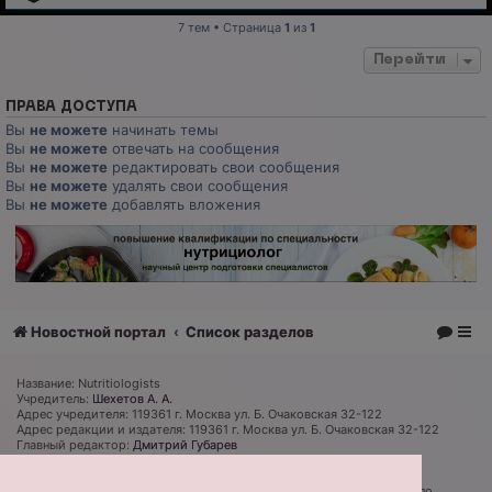
7 тем • Страница
1
из
1
Перейти
ПРАВА ДОСТУПА
Вы
не можете
начинать темы
Вы
не можете
отвечать на сообщения
Вы
не можете
редактировать свои сообщения
Вы
не можете
удалять свои сообщения
Вы
не можете
добавлять вложения
Новостной портал
Список разделов
Название: Nutritiologists
Учредитель:
Шехетов А. А.
Адрес учредителя: 119361 г. Москва ул. Б. Очаковская 32-122
Адрес редакции и издателя: 119361 г. Москва ул. Б. Очаковская 32-122
Главный редактор:
Дмитрий Губарев
Телефон редакции: +7 (926) 319 81 27
Электронная почта: admin@nutritiologists.ru
Cвидетельство
ЭЛ № ФС 77 - 79120
выдано Федеральной службой по