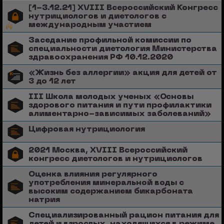
[1-3.12.21] XVIII Всероссийский Конгресс
нутрициологов и диетологов с
международным участием
Заседание профильной комиссии по
специальности диетология Министерства
здравоохранения РФ 10.12.2020
«Жизнь без аллергии» акция для детей от
3 до 12 лет
III Школа молодых ученых «Основы
здорового питания и пути профилактики
алиментарно-зависимых заболеваний»
Цифровая нутрициология
2021 Москва, XVIII Всероссийский
конгресс диетологов и нутрициологов
Оценка влияния регулярного
употребления минеральной воды с
высоким содержанием бикарбоната
натрия
Специализированный рацион питания для
детей и взрослых, находящихся в режиме