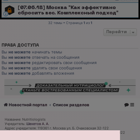
[07.06.18] Москва "Как эффективно
сбросить вес. Комплексный подход"
32 темы • Страница
1
из
1
Перейти
ПРАВА ДОСТУПА
Вы
не можете
начинать темы
Вы
не можете
отвечать на сообщения
Вы
не можете
редактировать свои сообщения
Вы
не можете
удалять свои сообщения
Вы
не можете
добавлять вложения
Новостной портал
Список разделов
Название: Nutritiologists
Учредитель:
Шехетов А. А.
Адрес учредителя: 119361 г. Москва ул. Б. Очаковская 32-122
Адрес редакции и издателя: 119361 г. Москва ул. Б. Очаковская 32-122
Главный редактор:
Дмитрий Губарев