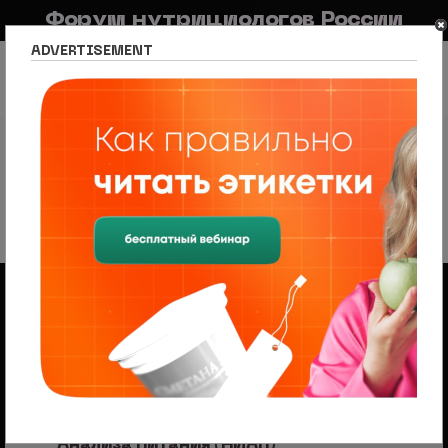
Форум нутрициологов России
ADVERTISEMENT
FAQ
Правила
Новостной портал
Список разделов
Нутрициология по регионам
Москва
ФГБУН "ФИЦ питания и биотехнологии"
ФГБУН "ФИЦ питания и
биотехнологии"
32 темы • Страница
1
из
1
Объявления
Менеджер по продажам (B2B/B2C) в НЦПС
— Удаленно, от 110 000 ₽
Ищем менеджера по продажам в лицензированный
учебный центр нутрициологии. Удаленная работа,
свободный график, оплата 20%
ФГБУН «ФИЦ питания и биотехнологии»
рекомендует «Научный Инструмент
Анализа Питания (НИАП)