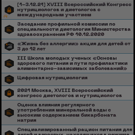
[1-3.12.21] XVIII Всероссийский Конгресс
нутрициологов и диетологов с
международным участием
Заседание профильной комиссии по
специальности диетология Министерства
здравоохранения РФ 10.12.2020
«Жизнь без аллергии» акция для детей от
3 до 12 лет
III Школа молодых ученых «Основы
здорового питания и пути профилактики
алиментарно-зависимых заболеваний»
Цифровая нутрициология
2021 Москва, XVIII Всероссийский
конгресс диетологов и нутрициологов
Оценка влияния регулярного
употребления минеральной воды с
высоким содержанием бикарбоната
натрия
Специализированный рацион питания для
детей и взрослых, находящихся в режиме