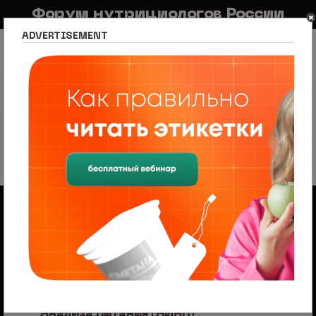
Форум нутрициологов России
ADVERTISEMENT
FAQ
Правила
Новостной портал
Список разделов
Нутрициология по регионам
Москва
ФГБУН "ФИЦ питания и биотехнологии"
ФГБУН "ФИЦ питания и
биотехнологии"
32 темы • Страница
1
из
1
Объявления
Менеджер по продажам (B2B/B2C) в НЦПС
— Удаленно, от 110 000 ₽
Ищем менеджера по продажам в лицензированный
учебный центр нутрициологии. Удаленная работа,
свободный график, оплата 20%
ФГБУН «ФИЦ питания и биотехнологии»
рекомендует «Научный Инструмент
Анализа Питания (НИАП)