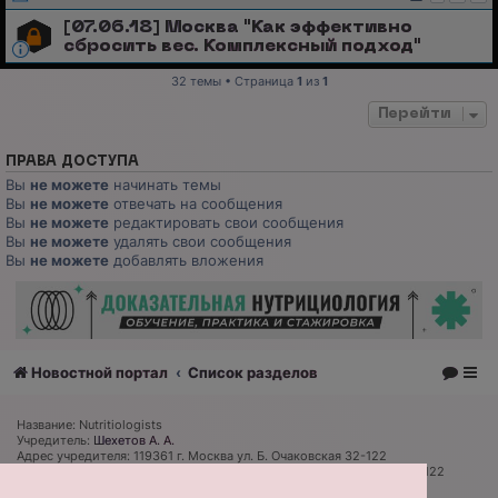
[07.06.18] Москва "Как эффективно
сбросить вес. Комплексный подход"
32 темы • Страница
1
из
1
Перейти
ПРАВА ДОСТУПА
Вы
не можете
начинать темы
Вы
не можете
отвечать на сообщения
Вы
не можете
редактировать свои сообщения
Вы
не можете
удалять свои сообщения
Вы
не можете
добавлять вложения
Новостной портал
Список разделов
Название: Nutritiologists
Учредитель:
Шехетов А. А.
Адрес учредителя: 119361 г. Москва ул. Б. Очаковская 32-122
Адрес редакции и издателя: 119361 г. Москва ул. Б. Очаковская 32-122
Главный редактор:
Дмитрий Губарев