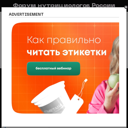
Форум нутрициологов России
ADVERTISEMENT
FAQ
Правила
Новостной портал
Список разделов
Нутрициология по регионам
Краснодар
Краснодар
7 тем • Страница
1
из
1
Объявления
Менеджер по продажам (B2B/B2C) в НЦПС
— Удаленно, от 110 000 ₽
Ищем менеджера по продажам в лицензированный
учебный центр нутрициологии. Удаленная работа,
свободный график, оплата 20%
На форуме проводится набор
модераторов и ведущих разделов
Модератор — это участник, следящий за соблюдением
правил, удаляющий нежелательные материалы и