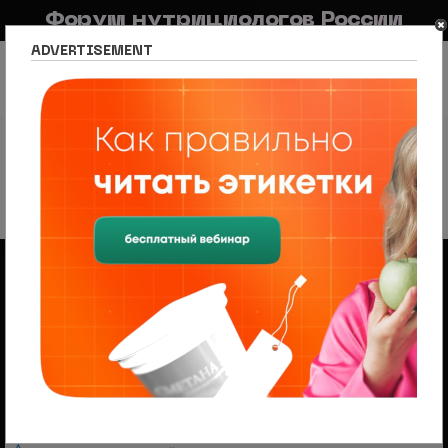
Форум нутрициологов России
ADVERTISEMENT
FAQ
Правила
Новостной портал
Список разделов
Нутрициология по регионам
Список регионов
Самара
Самара
2 темы • Страница
1
из
1
Объявления
Менеджер по продажам (B2B/B2C) в НЦПС
— Удаленно, от 110 000 ₽
Ищем менеджера по продажам в лицензированный
учебный центр нутрициологии. Удаленная работа,
свободный график, оплата 20%
На форуме проводится набор
модераторов и ведущих разделов
Модератор — это участник, следящий за соблюдением
правил, удаляющий нежелательные материалы и