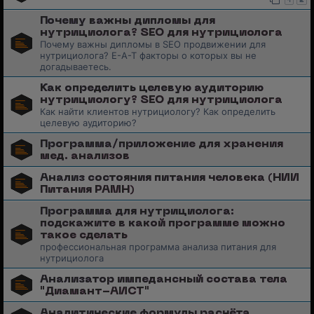
1
2
Почему важны дипломы для
нутрициолога? SEO для нутрициолога
Почему важны дипломы в SEO продвижении для
нутрициолога? E-A-T факторы о которых вы не
догадываетесь.
Как определить целевую аудиторию
нутрициологу? SEO для нутрициолога
Как найти клиентов нутрициологу? Как определить
целевую аудиторию?
Программа/приложение для хранения
мед. анализов
Анализ состояния питания человека (НИИ
Питания РАМН)
Программа для нутрициолога:
подскажите в какой программе можно
такое сделать
профессиональная программа анализа питания для
нутрициолога
Анализатор импедансный состава тела
"Диамант-АИСТ"
Аналитические формулы расчёта