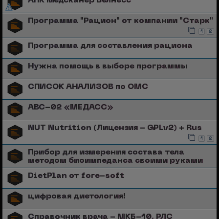
АПК Медсканер Велнесс
Программа "Рацион" от компании "Старк"
1
2
Программа для составления рациона
Нужна помощь в выборе программы
СПИСОК АНАЛИЗОВ по ОМС
АВС-02 «МЕДАСС»
NUT Nutrition (Лицензия - GPLv2) + Rus
1
2
Прибор для измерения состава тела
методом биоимпеданса своими руками
DietPlan от fore-soft
цифровая диетология!
Справочник врача - МКБ-10, РЛС