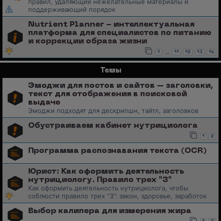
правил, удаляющий нежелательные материалы и
поддерживающий порядок
Nutrient Planner - интеллектуальная
платформа для специалистов по питанию
и коррекции образа жизни
…
1
11
12
13
14
Темы
Эмоджи для постов и сайтов – заголовки,
текст для отображения в поисковой
выдаче
Эмоджи подходят для дескрипшн, тайтл, заголовков
Обустраиваем кабинет нутрициолога
1
2
Программа распознавания текста (OCR)
Юрист: Как оформить деятельность
нутрициологу. Правило трех "З"
Как оформить деятельность нутрициолога, чтобы
соблюсти правило трех “З”: закон, здоровье, заработок
Выбор калипера для измерения жира