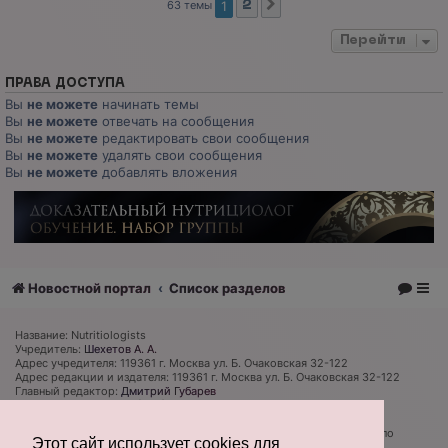
63 темы
1
2
След.
Перейти
ПРАВА ДОСТУПА
Вы
не можете
начинать темы
Вы
не можете
отвечать на сообщения
Вы
не можете
редактировать свои сообщения
Вы
не можете
удалять свои сообщения
Вы
не можете
добавлять вложения
Новостной портал
Список разделов
Название: Nutritiologists
Учредитель:
Шехетов А. А.
Адрес учредителя: 119361 г. Москва ул. Б. Очаковская 32-122
Адрес редакции и издателя: 119361 г. Москва ул. Б. Очаковская 32-122
Главный редактор:
Дмитрий Губарев
Телефон редакции: +7 (926) 319 81 27
Электронная почта: admin@nutritiologists.ru
Cвидетельство
ЭЛ № ФС 77 - 79120
выдано Федеральной службой по
Этот сайт использует cookies для
надзору в сфере связи, информационных технологий и массовых