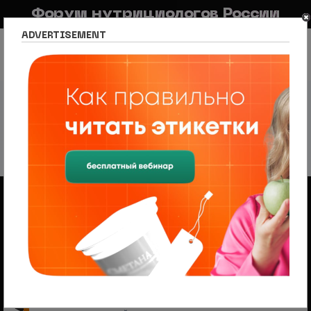
Форум нутрициологов России
ADVERTISEMENT
FAQ
Правила
Новостной портал
Список разделов
Раздел для специалистов
Необходимые инструменты
Необходимые инструменты
63 темы
1
2
След.
Объявления
Менеджер по продажам (B2B/B2C) в НЦПС
— Удаленно, от 110 000 ₽
Ищем менеджера по продажам в лицензированный
учебный центр нутрициологии. Удаленная работа,
свободный график, оплата 20%
На форуме проводится набор
модераторов и ведущих разделов
Модератор — это участник, следящий за соблюдением