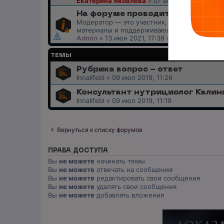
Екатерина Яковлева
»
07 апр 2026, 15:27
» 
На форуме проводится набор мо
Модератор — это участник, следящий за с
материалы и поддерживающий порядок
Admin
»
13 июн 2021, 17:39
» в форуме
Общен
ТЕМЫ
Рубрика вопрос - ответ
Innalifebl
»
09 июл 2019, 11:26
Консультант нутрициолог Калин
Innalifebl
»
09 июл 2019, 11:19
Вернуться к списку форумов
ПРАВА ДОСТУПА
Вы
не можете
начинать темы
Вы
не можете
отвечать на сообщения
Вы
не можете
редактировать свои сообщения
Вы
не можете
удалять свои сообщения
Вы
не можете
добавлять вложения