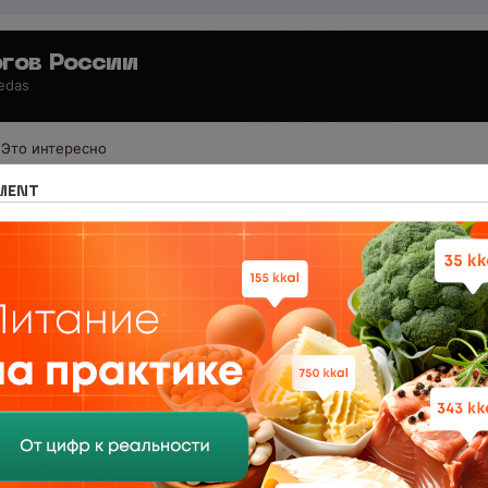
гов России
 edas
Это интересно
иология по регионам
Список регионов
Калининград
MENT
ОТВЕТЫ
 в НЦПС — Удаленно, от 110 000 ₽
0
анный учебный центр нутрициологии. Удаленная