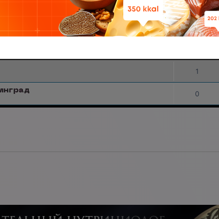
в форуме
Ярославль
дераторов и ведущих разделов
0
облюдением правил, удаляющий нежелательные
ие с администрацией
ОТВЕТЫ
1
инград
0