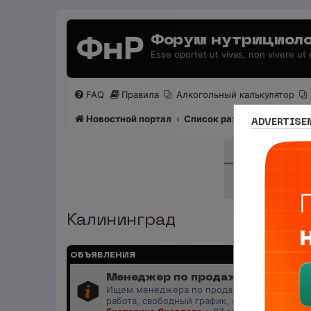
Форум нутрициоло
Esse oportet ut vivas, non vivere ut
FAQ
Правила
Алкогольный калькулятор
Новостной портал
Список разделов
Нутриц
ADVERTISE
Калининград
ОБЪЯВЛЕНИЯ
Менеджер по продажам (B2B/B2C)
Ищем менеджера по продажам в лицензиров
работа, свободный график, оплата 20%