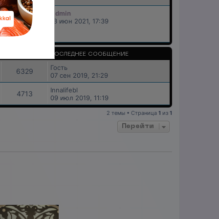
Admin
41430
13 июн 2021, 17:39
ПРОСМОТРЫ
ПОСЛЕДНЕЕ СООБЩЕНИЕ
Гость
6329
07 сен 2019, 21:29
Innalifebl
4713
09 июл 2019, 11:19
2 темы • Страница
1
из
1
Перейти