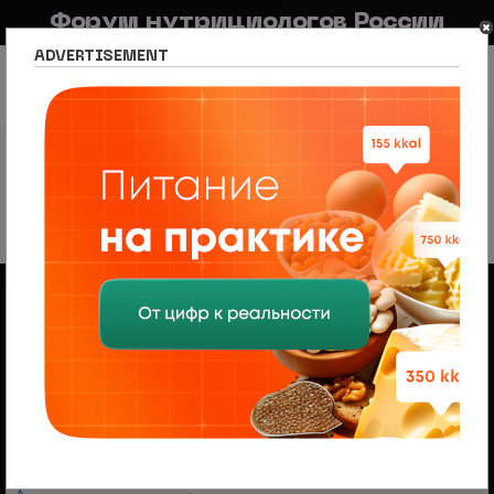
Форум нутрициологов России
ADVERTISEMENT
FAQ
Правила
Новостной портал
Список разделов
Нутрициология по регионам
Список регионов
Калининград
Калининград
2 темы • Страница
1
из
1
Объявления
Менеджер по продажам (B2B/B2C) в НЦПС
— Удаленно, от 110 000 ₽
Ищем менеджера по продажам в лицензированный
учебный центр нутрициологии. Удаленная работа,
свободный график, оплата 20%
На форуме проводится набор
модераторов и ведущих разделов
Модератор — это участник, следящий за соблюдением
правил, удаляющий нежелательные материалы и