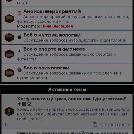
софте
Анонсы мероприятий
Анонсы мероприятий по нутрициологии, диетологии,
фитнесу, психологии и т.п.
Модератор:
Нина Высоцкая
Всё о нутрициологии
Обсуждение вопросов нутрициологии и диетологии
Все о спорте и фитнесе
Обсуждение вопросов связанных со спортом и
фитнесом
Все о психологии
Обсуждение вопросов связанных с психологией в
нутрициологии
Активные темы
Хочу стать нутрициологом. Где учиться?
👩🏼‍💻
Хочешь получить правильное образование нутрициолога,
но боишься ошибиться? Спроси честный отзыв в нашем
сообществе!
1
2
3
4
5
6
Эмоджи для постов и сайтов – заголовки,