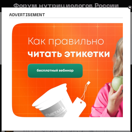
Форум нутрициологов России
ADVERTISEMENT
FAQ
Правила
Новостной портал
Список разделов
Раздел для специалистов
Раздел для специалистов
Форум
Обучение
Учебные программы отечественных школ
нутрициологии. Отзывы и объявления о начале обучения
Подфорум:
НЦПС
Обучение за рубежом
Учебные программы зарубежных школ
нутрициологии. Отзывы и объявления о начале
обучающих циклов
Необходимые инструменты
Все о аппаратуре, приборах, принадлежностях и