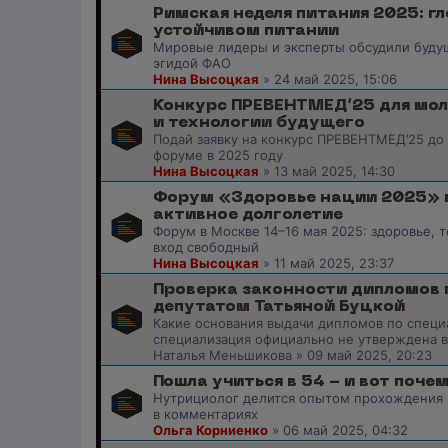
Римская неделя питания 2025: г
устойчивом питании
Мировые лидеры и эксперты обсудили будущ
эгидой ФАО
Нина Высоцкая
»
24 май 2025, 15:06
Конкурс ПРЕВЕНТМЕД’25 для мо
и технологии будущего
Подай заявку на конкурс ПРЕВЕНТМЕД’25 до
форуме в 2025 году
Нина Высоцкая
»
13 май 2025, 14:30
Форум «Здоровье нации 2025» в 
активное долголетие
Форум в Москве 14–16 мая 2025: здоровье, 
вход свободный
Нина Высоцкая
»
11 май 2025, 23:37
Проверка законности дипломов
депутатом Татьяной Буцкой
Какие основания выдачи дипломов по специ
специализация официально не утверждена в
Наталья Меньшикова
»
09 май 2025, 20:23
Пошла учиться в 54 - и вот поче
Нутрициолог делится опытом прохождения 
в комментариях
Ольга Корниенко
»
06 май 2025, 04:32