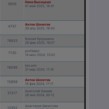
Нина Высоцкая
3856
01 май 2025, 18:41
Антон Шехетов
4737
29 апр 2025, 18:43
Ксения Кукушкина
74933
26 фев 2025, 19:07
profilabor
7130
14 июн 2024, 13:02
kim.emi
18046
21 мар 2024, 11:19
Антон Шехетов
15858
15 фев 2024, 17:17
Анатолий Бакаев
21317
28 янв 2024, 00:12
Анастасия Шехетова
12352