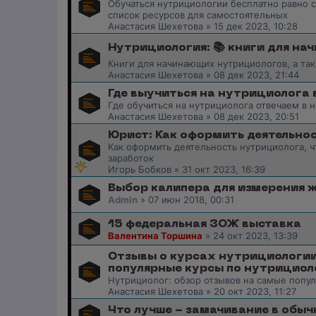
Обучаться нутрициологии бесплатно равно 
список ресурсов для самостоятельных
Анастасия Шехетова
»
15 дек 2023, 10:28
Нутрициология: 📚 книги для н
Книги для начинающих нутрициологов, а так
Анастасия Шехетова
»
08 дек 2023, 21:44
Где выучиться на нутрициолога 
Где обучиться на нутрициолога отвечаем в н
Анастасия Шехетова
»
08 дек 2023, 20:51
Юрист: Как оформить деятельнос
Как оформить деятельность нутрициолога, чт
заработок
Игорь Бобков
»
31 окт 2023, 16:39
Выбор калипера для измерения 
Admin
»
07 июн 2018, 00:31
15 федеральная ЗОЖ выставка
Валентина Торшина
»
24 окт 2023, 13:39
Отзывы о курсах нутрициологии
популярные курсы по нутрициол
Нутрициолог: обзор отзывов на самые попу
Анастасия Шехетова
»
20 окт 2023, 11:27
Что лучше - замачивание в обыч