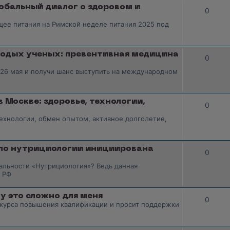
лобальный диалог о здоровом и
0
ее питания на Римской неделе питания 2025 под
лодых ученых: превентивная медицина
0
 26 мая и получи шанс выступить на международном
Москве: здоровье, технологии,
0
технологии, обмен опытом, активное долголетие,
 по нутрициологии инициирована
0
альности «Нутрициология»? Ведь данная
 РФ
му это сложно для меня
0
курса повышения квалификации и просит поддержки