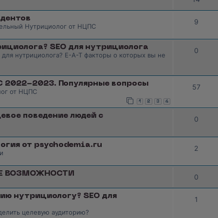
удентов
9
тельный Нутрициолог от НЦПС
ициолога? SEO для нутрициолога
0
для нутрициолога? E-A-T факторы о которых вы не
 2022-2023. Популярные вопросы
57
лог от НЦПС
1
2
3
4
евое поведение людей с
0
огия от psychodemia.ru
2
и
ЫЕ ВОЗМОЖНОСТИ
0
рию нутрициологу? SEO для
1
еделить целевую аудиторию?