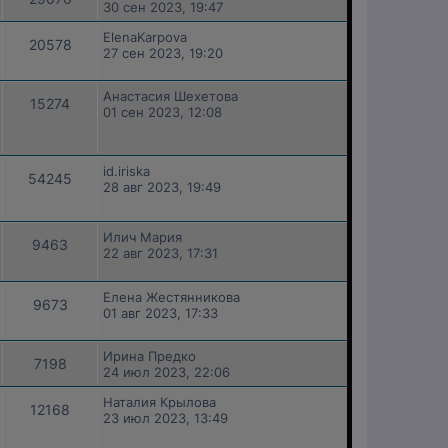
30 сен 2023, 19:47
ElenaKarpova
20578
27 сен 2023, 19:20
Анастасия Шехетова
15274
01 сен 2023, 12:08
id.iriska
54245
28 авг 2023, 19:49
Илич Мария
9463
22 авг 2023, 17:31
Елена Жестянникова
9673
01 авг 2023, 17:33
Ирина Предко
7198
24 июл 2023, 22:06
Наталия Крылова
12168
23 июл 2023, 13:49