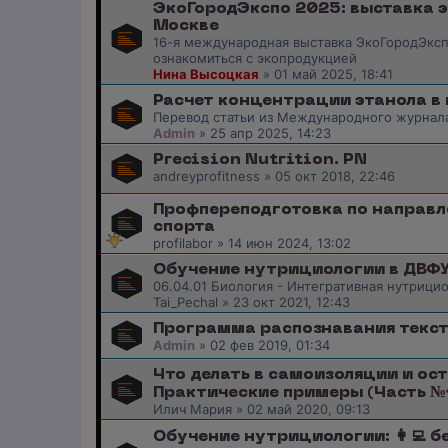
ЭкоГородЭкспо 2025: выставка 
Москве
16-я международная выставка ЭкоГородЭксп
ознакомиться с экопродукцией
Нина Высоцкая
»
01 май 2025, 18:41
Расчет концентрации этанола в
Перевод статьи из Международного журнала
Admin
»
25 апр 2025, 14:23
Precision Nutrition. PN
andreyprofitness
»
05 окт 2018, 22:46
Профпереподготовка по направл
спорта
profilabor
»
14 июн 2024, 13:02
Обучение нутрициологии в ДВФ
06.04.01 Биология - Интегративная нутрици
Tai_Pechal
»
23 окт 2021, 12:43
Программа распознавания текст
Admin
»
02 фев 2019, 01:34
Что делать в самоизоляции и ос
Практические примеры (Часть №
Илич Мария
»
02 май 2020, 09:13
Обучение нутрициологии: 👩‍💻 