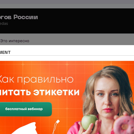
гов России
 edas
Это интересно
 для специалистов
MENT
ТЕМЫ
108
нутрициологии. Отзывы и объявления о начале