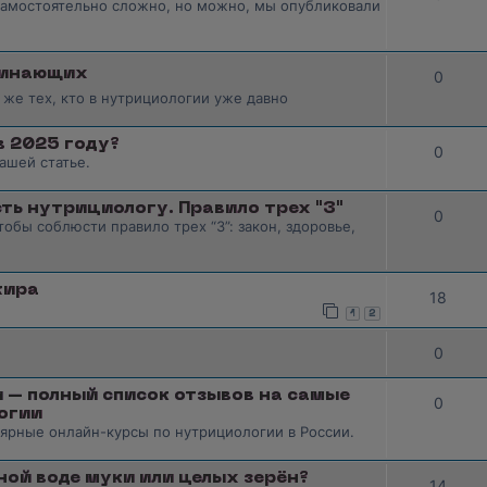
самостоятельно сложно, но можно, мы опубликовали
ачинающих
0
 же тех, кто в нутрициологии уже давно
в 2025 году?
0
ашей статье.
ть нутрициологу. Правило трех "З"
0
обы соблюсти правило трех “З”: закон, здоровье,
жира
18
1
2
0
 – полный список отзывов на самые
0
огии
лярные онлайн-курсы по нутрициологии в России.
ной воде муки или целых зерён?
14