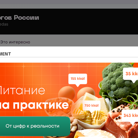
гов России
 edas
Это интересно
венное Объединение «Нутрициологи России»
Деятельность о
MENT
ТЕМЫ