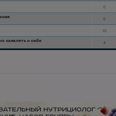
0
ения
0
10
о заявлять о себе
4