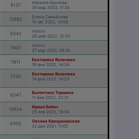
Наталия Крылова
8137
30 мар 2023, 11:24
Елена Самойлова
12682
10 авг 2022, 13:08
Admin
8342
26 май 2022, 12:54
Admin
7400
27 мар 2022, 08:55
Екатерина Яковлева
7811
19 фев 2022, 14:24
Екатерина Яковлева
7230
19 фев 2022, 14:23
Валентина Торшина
6347
11 фев 2022, 22:31
Ирина Бабич
10624
25 янв 2022, 19:04
Оксана Крещановская
8305
22 дек 2021, 11:02