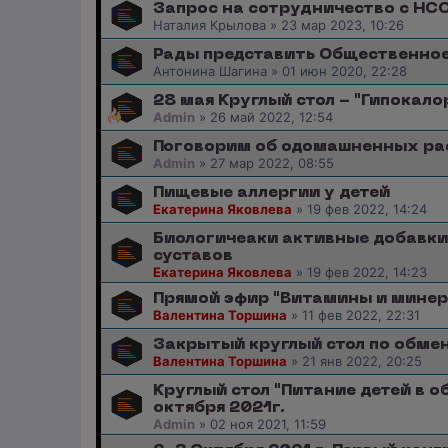
Запрос на сотрудничество с Н
Наталия Крылова
»
23 мар 2023, 10:26
Рады представить Общественное
Антонина Шагина
»
01 июн 2020, 22:28
28 мая Круглый стол - "Гипокал
Admin
»
26 май 2022, 12:54
Поговорим об одомашненных рас
Admin
»
27 мар 2022, 08:55
Пищевые аллергии у детей
Екатерина Яковлева
»
19 фев 2022, 14:24
Биологичеаки активные добавки
суставов
Екатерина Яковлева
»
19 фев 2022, 14:23
Прямой эфир "Витамины и мине
Валентина Торшина
»
11 фев 2022, 22:31
Закрытый круглый стол по обме
Валентина Торшина
»
21 янв 2022, 20:25
Круглый стол "Питание детей в 
октября 2021г.
Admin
»
02 ноя 2021, 11:59