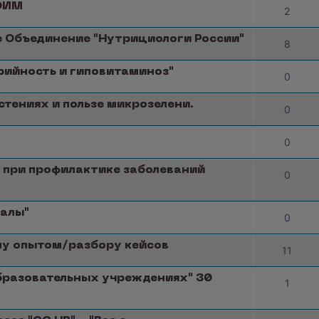
СОИМ
2
 Объединение "Нутрициологи России"
8
орийность и гиповитаминоз"
0
тениях и пользе микрозелени.
0
0
 при профилактике заболеваний
0
ралы"
0
ну опытом/разбору кейсов
11
образовательных учреждениях" 30
1