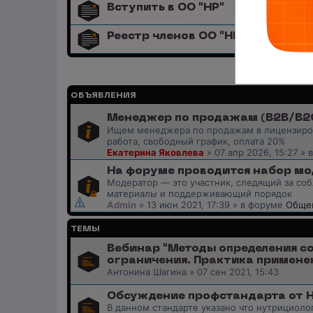
Вступить в ОО "НР"
Реестр членов ОО "НР"
ОБЪЯВЛЕНИЯ
Менеджер по продажам (B2B/B2C)
Ищем менеджера по продажам в лицензиров
работа, свободный график, оплата 20%
Екатерина Яковлева
»
07 апр 2026, 15:27
» 
На форуме проводится набор мо
Модератор — это участник, следящий за с
материалы и поддерживающий порядок
Admin
»
13 июн 2021, 17:39
» в форуме
Общен
ТЕМЫ
Вебинар "Методы определения со
ограничения. Практика примене
Антонина Шагина
»
07 сен 2021, 15:43
Обсуждение профстандарта от 
В данном стандарте указано что нутрициол