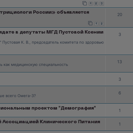
1
2
3
трициологи России» объявляется
20
1
2
идате в депутаты МГД Пустовой Ксении
3
 Пустовая К. В., председатель комитета по здоровью
13
ть как медицинскую специальность
3
6
ьше всего Омега-3?
циональным проектом "Демография"
1
й Ассоциацией Клинического Питания
1