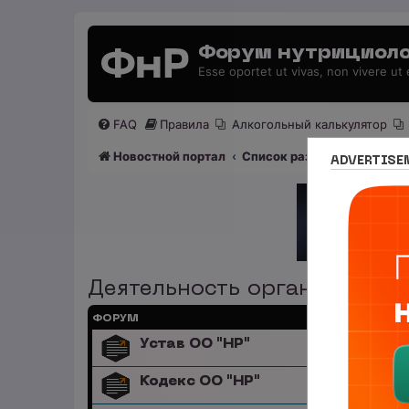
Форум нутрициоло
Esse oportet ut vivas, non vivere ut
FAQ
Правила
Алкогольный калькулятор
Новостной портал
Список разделов
Общест
ADVERTISE
Деятельность организации
ФОРУМ
Устав ОО "НР"
Кодекс ОО "НР"