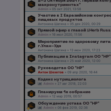
2-3 Октября 2021 г. Первый конгр
макронутриентах"
Admin
»
05 окт 2021, 13:58
Участие в I Евразийском конгр
пищевых продуктов
Антонина Шагина
»
05 дек 2020, 00:29
Прямой эфир с главой iHerb Rus
Admin
»
16 июл 2020, 11:56
Мероприятие по здоровому пит
г.Улан-Удэ
Антонина Шагина
»
13 июн 2020, 17:23
Публикации в Instagram ОО "НР"
Антонина Шагина
»
25 май 2020, 12:00
Руководство ОО "НР"
Антон Шехетов
»
09 апр 2020, 16:44
Кодекс нутрициолога
Admin
»
27 авг 2018, 22:03
Планируем 1е собрание
Admin
»
12 мар 2019, 00:57
Обсуждение устава ОО "НР"
Admin
»
06 фев 2019, 02:36