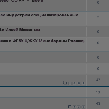
есс "ОО НР" - "Все о
0
ессе индустрии специализированных
2
sia Ильей Микиным
0
анию в ФГБУ ЦЖКУ Минобороны России,
0
0
0
47
1
2
3
4
13
43
1
2
3