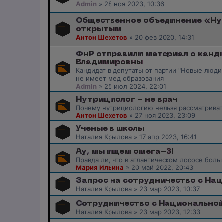
Admin
»
28 ноя 2023, 10:36
Общественное объединение «Ну
открытым
Антон Шехетов
»
20 фев 2020, 14:31
ФнР отправили материал о канд
Владимировны
Кандидат в депутаты от партии "Новые люди"
не имеет мед образования
Admin
»
25 июл 2024, 22:01
Нутрициолог - не врач
Почему нутрициологию нельзя рассматрива
Антон Шехетов
»
27 ноя 2023, 23:09
Ученые в школы
Наталия Крылова
»
17 апр 2023, 16:41
Ау, мы ищем омега-3!
Правда ли, что в атлантическом лососе бол
Мария Ильина
»
20 май 2022, 20:43
Запрос на сотрудничество с На
Наталия Крылова
»
23 мар 2023, 10:37
Сотрудничество с Национально
Наталия Крылова
»
23 мар 2023, 12:33