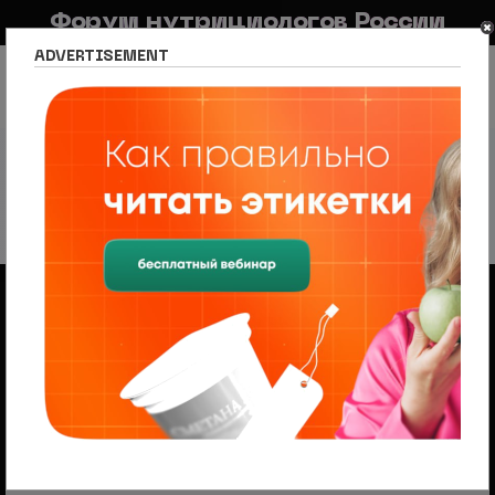
Форум нутрициологов России
ADVERTISEMENT
FAQ
Правила
Новостной портал
Список разделов
Раздел для потребителей
Общение с администрацией
Общение с администрацией
25 тем • Страница
1
из
1
Объявления
Менеджер по продажам (B2B/B2C) в НЦПС
— Удаленно, от 110 000 ₽
Ищем менеджера по продажам в лицензированный
учебный центр нутрициологии. Удаленная работа,
свободный график, оплата 20%
Как установить ФнР на свой телефон в
виде приложения
Теперь владельцы смартфонов с android могут
установить на свой телефон веб приложение ФнР