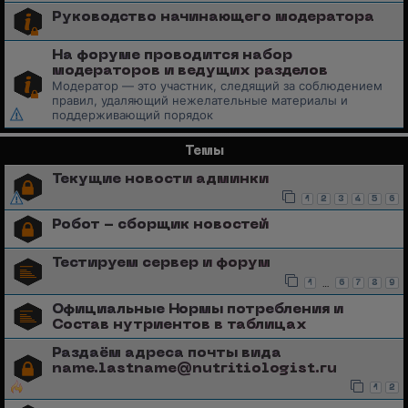
Руководство начинающего модератора
На форуме проводится набор
модераторов и ведущих разделов
Модератор — это участник, следящий за соблюдением
правил, удаляющий нежелательные материалы и
поддерживающий порядок
Темы
Текущие новости админки
1
2
3
4
5
6
Робот - сборщик новостей
Тестируем сервер и форум
…
1
6
7
8
9
Официальные Нормы потребления и
Состав нутриентов в таблицах
Раздаём адреса почты вида
name.lastname@nutritiologist.ru
1
2