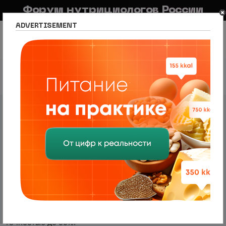
Форум нутрициологов России
ADVERTISEMENT
FAQ
Правила
Новостной портал
Список разделов
Алкогольный калькулятор
Алкогольный калькулятор
Профессиональный алкогольный калькулятор
предназначен для расчёта максимальной концентрации
алкоголя в организме человека, выраженной в промилле
(‰), процентах содержания алкоголя в крови (%BAC) и
миллиграммах на литр в выдыхаемом воздухе после
потребления определённого объёма алкогольных
напитков. Дополнительно производится расчёт времени
полного вывода алкоголя из организма. Все расчеты
выполняются согласно всемирно принятой методике
Эрика Матео Прохета Видмарка (Widmark Erik M. P.) с
точностью до 99%.